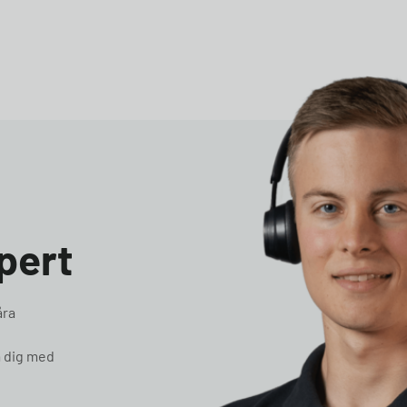
pert
åra
pa dig med