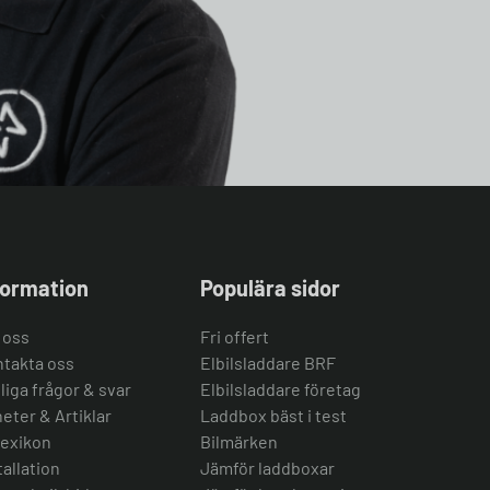
formation
Populära sidor
 oss
Fri offert
takta oss
Elbilsladdare BRF
liga frågor & svar
Elbilsladdare företag
eter & Artiklar
Laddbox bäst i test
lexikon
Bilmärken
tallation
Jämför laddboxar