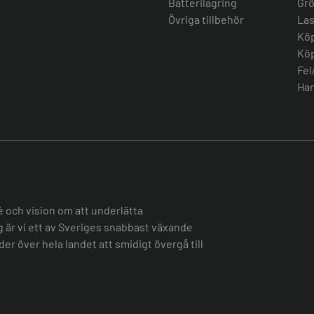
Batterilagring
Grö
Övriga tillbehör
Las
Köp
Köp
Fel
Han
é och vision om att underlätta
ag är vi ett av Sveriges snabbast växande
er över hela landet att smidigt övergå till