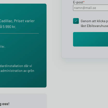
E-post
*
adillac. Priset varier
Genom att klicka på
läst Elbilsvaruhus
 5 990 kr.
 kr.
ndardinstallation där vi
 administration av grön
ng oss!