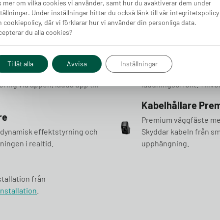
 mer om vilka cookies vi använder, samt hur du avaktiverar dem under
tällningar. Under inställningar hittar du också länk till vår integritetspolicy
mma. Paketet är komplett med laddbox, laddkabel, lastbalansering 
 cookiepolicy, där vi förklarar hur vi använder din personliga data.
ågan för personligt erbjudande. Paketpris från 9 870 kr.
epterar du alla cookies?
Laddkabel 7m, 11
Tillåt alla
Avvisa
Inställningar
box. Den är säker och kompakt
Slitstark laddkabel för a
ring via appen, ladda upp till
laddningseffekt. Tillver
Kabelhållare Pre
re
Premium väggfäste med
ör dynamisk effektstyrning och
Skyddar kabeln från sm
ingen i realtid.
upphängning.
tallation från
nstallation
.