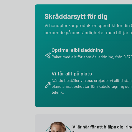
Skräddarsytt för dig
Vi handplockar produkter specifikt för din C
beroende på omständigheter men börjar på
Optimal elbilsladdning
Paket med allt för sömlös laddning, från 9 870
Vi får allt på plats
När du beställer via oss erbjuder vi alltid sta
bland annat bekostar 10m kabeldragning och
teknik.
Vi är här för att hjälpa dig, ri