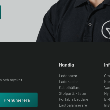
Handla
In
Laddboxar
Om
ion och mycket
Laddkablar
Kon
Kabelhållare
Van
Stolpar & Fästen
Nyh
Portabla Laddare
El-
Prenumerera
Lastbalanserare
Ins