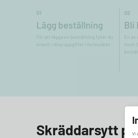
01
02
Lägg beställning
Bli
För att lägga en beställning fyller du
En av 
enkelt i dina uppgifter i formuläret.
inom 2
bestäl
I
Skräddarsytt pak
Vi 