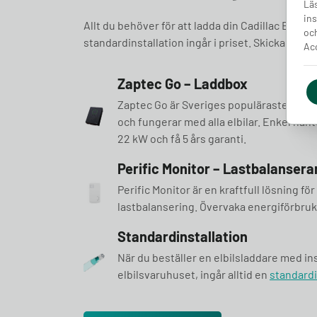
Läs
ins
Allt du behöver för att ladda din Cadillac EV he
och
standardinstallation ingår i priset. Skicka förfr
Acc
Zaptec Go – Laddbox
Zaptec Go är Sveriges populäraste ladd
och fungerar med alla elbilar. Enkel hante
22 kW och få 5 års garanti.
Perific Monitor – Lastbalansera
Perific Monitor är en kraftfull lösning f
lastbalansering. Övervaka energiförbrukn
Standardinstallation
När du beställer en elbilsladdare med ins
elbilsvaruhuset, ingår alltid en
standardi