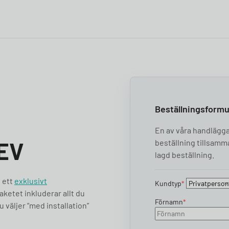
Beställningsformul
En av våra handlägga
 EV
beställning tillsamma
lagd beställning.
v ett
ex
klusivt
Kundtyp
*
ketet inkluderar allt du
Förnamn
*
u väljer “med installation”