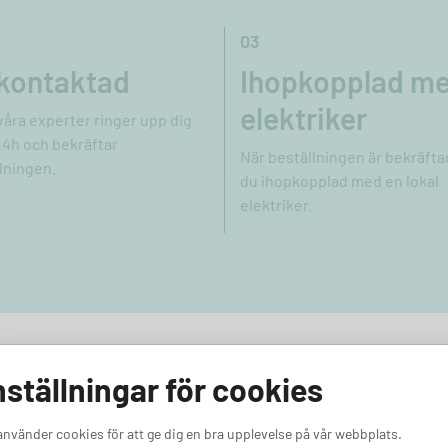
03
 kontaktad
Ihopkopplad m
elektriker
våra experter ringer upp dig
4h och bekräftar
När beställningen är bekräftad
lningen.
du ihopkopplad med en lokal
elektriker.
nställningar för cookies
et för din Cadillac
använder cookies för att ge dig en bra upplevelse på vår webbplats.