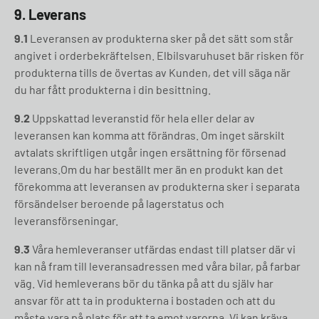
9. Leverans
9.1
Leveransen av produkterna sker på det sätt som står
angivet i orderbekräftelsen. Elbilsvaruhuset bär risken för
produkterna tills de övertas av Kunden, det vill säga när
du har fått produkterna i din besittning.
9.2
Uppskattad leveranstid för hela eller delar av
leveransen kan komma att förändras. Om inget särskilt
avtalats skriftligen utgår ingen ersättning för försenad
leverans.Om du har beställt mer än en produkt kan det
förekomma att leveransen av produkterna sker i separata
försändelser beroende på lagerstatus och
leveransförseningar.
9.3
Våra hemleveranser utfärdas endast till platser där vi
kan nå fram till leveransadressen med våra bilar, på farbar
väg. Vid hemleverans bör du tänka på att du själv har
ansvar för att ta in produkterna i bostaden och att du
måste vara på plats för att ta emot varorna. Vi kan kräva