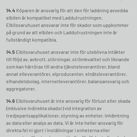
14.4
Köparen är ansvarig för att den för laddning avsedda
elbilen är kompatibel med Laddutrustningen.
Elbilsvaruhuset ansvarar inte för skador som uppkommer
på grund av att elbilen och Laddutrustningen inte är
fullständigt kompatibla.
14.5
Elbilsvaruhuset ansvarar inte för uteblivna intäkter
till följd av, avbrott, störningar, strömkvalitet och liknande
som kan härröras till andra tjänsteleverantörer, bland
annat elleverantörer, elproducenter, elnätsleverantörer,
elhandelsbolag, internetleverantörer, balansansvarig och
aggregatorer.
14.6
Elbilsvaruhuset är inte ansvarig för förlust eller skada
(inklusive indirekta skador) vid integration av
tredjepartsapplikationer, styrning av enheter, inhämtning
av data eller analys av data. Vi är inte heller ansvarig för
direkta fel ni gjort i inställningar i enheterna eller