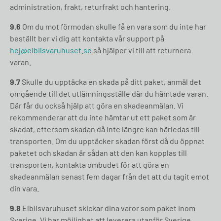
administration, frakt, returfrakt och hantering.
9.6
Om du mot förmodan skulle få en vara som du inte har
beställt ber vi dig att kontakta vår support på
hej@elbilsvaruhuset.se
så hjälper vi till att returnera
varan.
9.7
Skulle du upptäcka en skada på ditt paket, anmäl det
omgående till det utlämningsställe där du hämtade varan.
Där får du också hjälp att göra en skadeanmälan. Vi
rekommenderar att du inte hämtar ut ett paket som är
skadat, eftersom skadan då inte längre kan härledas till
transporten. Om du upptäcker skadan först då du öppnat
paketet och skadan är sådan att den kan kopplas till
transporten, kontakta ombudet för att göra en
skadeanmälan senast fem dagar från det att du tagit emot
din vara.
9.8
Elbilsvaruhuset skickar dina varor som paket inom
Sverige. Vi har möjlighet att leverera utanför Sverige