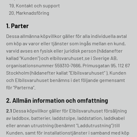
Kontakt och support
Marknadsföring
1. Parter
Dessa allmänna köpvillkor gäller för alla individuella avtal
om köp av varor eller tjänster som ingås mellan en kund,
varvid avses en fysisk eller juridisk person (hädanefter
kallad “Kunden”) och elbilsvaruhuset.se i Sverige AB,
organisationsnummer 559310-7666, Primusgatan 95, 112 67
Stockholm (hädanefter kallat “Elbilsvaruhuset” ). Kunden
och Elbilsvaruhuset benämns i det följande gemensamt
för ”Parterna”.
2.
Allmän information och omfattning
2.1
Dessa köpvillkor gäller för Elbilsvaruhuset försäljning
av laddbox, batterier, laddstolpe, laddstation, laddkabel
eller annan utrustning (benämnt ”Laddutrustning”) till
Kunden, samt för installationstjänster i samband med köp