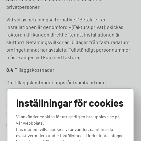
privatpersoner
Vid val av betalningsalternativet ”Betala efter
installationen är genomförd – (Faktura privat)” skickas
fakturan till kunden direkt efter att installationen är
slutförd. Betalningsvillkor är 10 dagar från fakturadatum,
om inget annat har avtalats. Fullständigt personnummer
måste anges vid köp med faktura.
8.4
Tilläggskostnader
Om tilläggskostnader uppstår i samband med
installationen faktureras dessa separat efter att
installationen är genomförd. Även här gäller
Inställningar för cookies
betalningsvillkor på 10 dagar, om inget annat särskilt
avtalats.
Vi använder cookies för att ge dig en bra upplevelse på
vår webbplats.
8.5
Vid beställning av batterier för hemmalagring
Läs mer om vilka cookies vi använder, samt hur du
genomför Elbilsvaruhuset en kreditupplysning och
avaktiverar dem under inställningar. Under inställningar
förbehåller sig rätten att avbryta Kundens beställning ifall