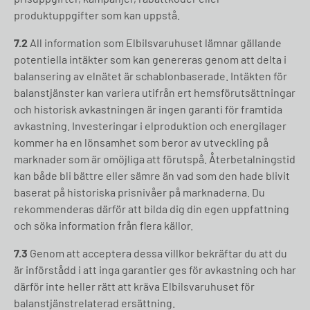
produktuppgifter som kan uppstå.
7.2
All information som Elbilsvaruhuset lämnar gällande
potentiella intäkter som kan genereras genom att delta i
balansering av elnätet är schablonbaserade. Intäkten för
balanstjänster kan variera utifrån ert hemsförutsättningar
och historisk avkastningen är ingen garanti för framtida
avkastning. Investeringar i elproduktion och energilager
kommer ha en lönsamhet som beror av utveckling på
marknader som är omöjliga att förutspå. Återbetalningstid
kan både bli bättre eller sämre än vad som den hade blivit
baserat på historiska prisnivåer på marknaderna. Du
rekommenderas därför att bilda dig din egen uppfattning
och söka information från flera källor.
7.3
Genom att acceptera dessa villkor bekräftar du att du
är införstådd i att inga garantier ges för avkastning och har
därför inte heller rätt att kräva Elbilsvaruhuset för
balanstjänstrelaterad ersättning.