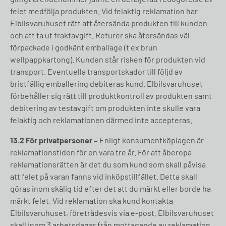
felet medfölja produkten. Vid felaktig reklamation har
Elbilsvaruhuset rätt att återsända produkten till kunden
och att ta ut fraktavgift. Returer ska återsändas väl
förpackade i godkänt emballage (t ex brun
wellpappkartong). Kunden står risken för produkten vid
transport. Eventuella transportskador till följd av
bristfällig emballering debiteras kund. Elbilsvaruhuset
förbehåller sig rätt till produktkontroll av produkten samt
debitering av testavgift om produkten inte skulle vara
felaktig och reklamationen därmed inte accepteras.
13.2 För privatpersoner
–
Enligt konsumentköplagen är
reklamationstiden för en vara tre år. För att åberopa
reklamationsrätten är det du som kund som skall påvisa
att felet på varan fanns vid inköpstillfället. Detta skall
göras inom skälig tid efter det att du märkt eller borde ha
märkt felet. Vid reklamation ska kund kontakta
Elbilsvaruhuset, företrädesvis via e-post. Elbilsvaruhuset
skall inom 3 arbetsdagar från mottagande av reklamation