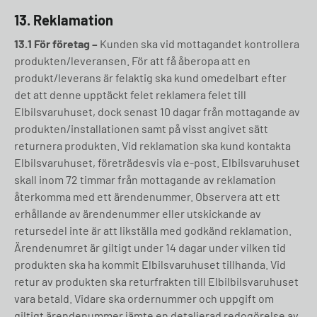
13. Reklamation
13.1 För företag –
Kunden ska vid mottagandet kontrollera
produkten/leveransen. För att få åberopa att en
produkt/leverans är felaktig ska kund omedelbart efter
det att denne upptäckt felet reklamera felet till
Elbilsvaruhuset, dock senast 10 dagar från mottagande av
produkten/installationen samt på visst angivet sätt
returnera produkten. Vid reklamation ska kund kontakta
Elbilsvaruhuset, företrädesvis via e-post. Elbilsvaruhuset
skall inom 72 timmar från mottagande av reklamation
återkomma med ett ärendenummer. Observera att ett
erhållande av ärendenummer eller utskickande av
retursedel inte är att likställa med godkänd reklamation.
Ärendenumret är giltigt under 14 dagar under vilken tid
produkten ska ha kommit Elbilsvaruhuset tillhanda. Vid
retur av produkten ska returfrakten till Elbilbilsvaruhuset
vara betald. Vidare ska ordernummer och uppgift om
giltigt ärendenummer jämte en detaljerad redogörelse av