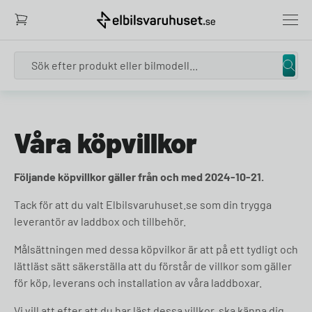
Search
Skip to content
Våra köpvillkor
Följande köpvillkor gäller från och med 2024-10-21.
Tack för att du valt Elbilsvaruhuset.se som din trygga
leverantör av laddbox och tillbehör.
Målsättningen med dessa köpvilkor är att på ett tydligt och
lättläst sätt säkerställa att du förstår de villkor som gäller
för köp, leverans och installation av våra laddboxar.
Vi vill att efter att du har läst dessa villkor, ska känna dig