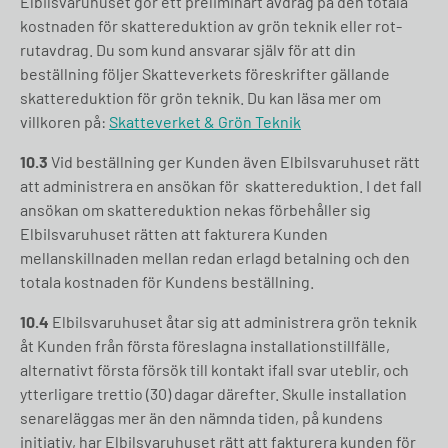
Elbilsvaruhuset gör ett preliminärt avdrag på den totala
kostnaden för skattereduktion av grön teknik eller rot-
rutavdrag. Du som kund ansvarar själv för att din
beställning följer Skatteverkets föreskrifter gällande
skattereduktion för grön teknik. Du kan läsa mer om
villkoren på:
Skatteverket & Grön Teknik
10.3
Vid beställning ger Kunden även Elbilsvaruhuset rätt
att administrera en ansökan för skattereduktion. I det fall
ansökan om skattereduktion nekas förbehåller sig
Elbilsvaruhuset rätten att fakturera Kunden
mellanskillnaden mellan redan erlagd betalning och den
totala kostnaden för Kundens beställning.
10.4
Elbilsvaruhuset åtar sig att administrera grön teknik
åt Kunden från första föreslagna installationstillfälle,
alternativt första försök till kontakt ifall svar uteblir, och
ytterligare trettio (30) dagar därefter. Skulle installation
senareläggas mer än den nämnda tiden, på kundens
initiativ, har Elbilsvaruhuset rätt att fakturera kunden för