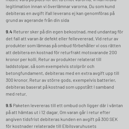
legitimation innan vi överlämnar varorna. Du som kund
debiteras en avgift ifall leverans ej kan genomföras på
grund av agerande från din sida
9.4
Returer sker på din egen bekostnad, med undantag för
det fall att varan är defekt eller fellevererad. Vid retur av
produkter som lämnas på ombud förbehåller vi oss rätten
att debitera en kostnad för returfrakt motsvarande 200
kronor per kolli. Retur av produkter relaterat till
laddstolpar, så som exempelvis stolprör och
betongfundament, debiteras med en extra avgift upp till
300 kronor. Retur av större gods, exempelvis batterier,
debiteras baserat på kostnad som uppstått I samband
med retur.
9.5
Paketen levereras till ett ombud och ligger där i väntan
på att hämtas ut i 12 dagar. Om varan går i retur efter
angiven tidsfrist debiteras kunden en avgift på 300 SEK
för kostnader relaterade till Elbilsvaruhusets