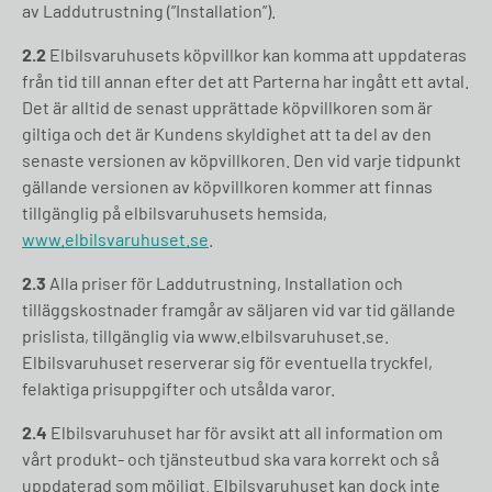
av Laddutrustning (”Installation”).
2.2
Elbilsvaruhusets köpvillkor kan komma att uppdateras
från tid till annan efter det att Parterna har ingått ett avtal.
Det är alltid de senast upprättade köpvillkoren som är
giltiga och det är Kundens skyldighet att ta del av den
senaste versionen av köpvillkoren. Den vid varje tidpunkt
gällande versionen av köpvillkoren kommer att finnas
tillgänglig på elbilsvaruhusets hemsida,
www.elbilsvaruhuset.se
.
2.3
Alla priser för Laddutrustning, Installation och
tilläggskostnader framgår av säljaren vid var tid gällande
prislista, tillgänglig via www.elbilsvaruhuset.se.
Elbilsvaruhuset reserverar sig för eventuella tryckfel,
felaktiga prisuppgifter och utsålda varor.
2.4
Elbilsvaruhuset har för avsikt att all information om
vårt produkt- och tjänsteutbud ska vara korrekt och så
uppdaterad som möjligt. Elbilsvaruhuset kan dock inte