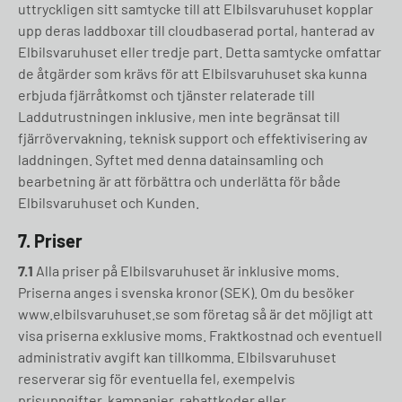
uttryckligen sitt samtycke till att Elbilsvaruhuset kopplar
upp deras laddboxar till cloudbaserad portal, hanterad av
Elbilsvaruhuset eller tredje part. Detta samtycke omfattar
de åtgärder som krävs för att Elbilsvaruhuset ska kunna
erbjuda fjärråtkomst och tjänster relaterade till
Laddutrustningen inklusive, men inte begränsat till
fjärrövervakning, teknisk support och effektivisering av
laddningen. Syftet med denna datainsamling och
bearbetning är att förbättra och underlätta för både
Elbilsvaruhuset och Kunden.
7.
Priser
7.1
Alla priser på Elbilsvaruhuset är inklusive moms.
Priserna anges i svenska kronor (SEK). Om du besöker
www.elbilsvaruhuset.se som företag så är det möjligt att
visa priserna exklusive moms. Fraktkostnad och eventuell
administrativ avgift kan tillkomma. Elbilsvaruhuset
reserverar sig för eventuella fel, exempelvis
prisuppgifter, kampanjer, rabattkoder eller