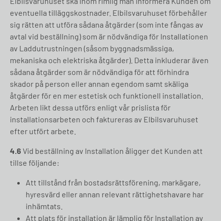
Elbilsvaruhuset ska inom rimlig mån informera Kunden om
eventuella tilläggskostnader. Elbilsvaruhuset förbehåller
sig rätten att utföra sådana åtgärder (som inte fångas av
avtal vid beställning) som är nödvändiga för Installationen
av Laddutrustningen (såsom byggnadsmässiga,
mekaniska och elektriska åtgärder). Detta inkluderar även
sådana åtgärder som är nödvändiga för att förhindra
skador på person eller annan egendom samt skäliga
åtgärder för en mer estetisk och funktionell installation.
Arbeten likt dessa utförs enligt vår prislista för
installationsarbeten och faktureras av Elbilsvaruhuset
efter utfört arbete.
4.6
Vid beställning av Installation åligger det Kunden att
tillse följande:
Att tillstånd från bostadsrättsförening, markägare,
hyresvärd eller annan relevant rättighetshavare har
inhämtats.
Att plats för installation är lämplig för Installation av