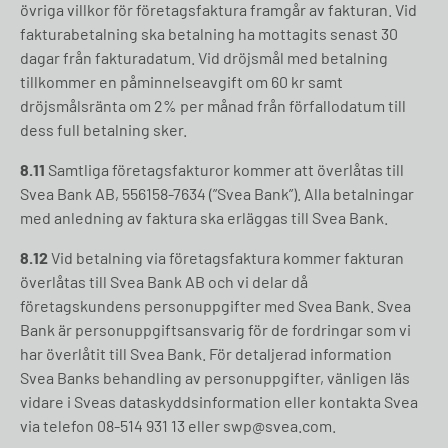
övriga villkor för företagsfaktura framgår av fakturan. Vid
fakturabetalning ska betalning ha mottagits senast 30
dagar från fakturadatum. Vid dröjsmål med betalning
tillkommer en påminnelseavgift om 60 kr samt
dröjsmålsränta om 2% per månad från förfallodatum till
dess full betalning sker.
8.11
Samtliga företagsfakturor kommer att överlåtas till
Svea Bank AB, 556158-7634 (”Svea Bank”). Alla betalningar
med anledning av faktura ska erläggas till Svea Bank.
8.12
Vid betalning via företagsfaktura kommer fakturan
överlåtas till Svea Bank AB och vi delar då
företagskundens personuppgifter med Svea Bank. Svea
Bank är personuppgiftsansvarig för de fordringar som vi
har överlåtit till Svea Bank. För detaljerad information
Svea Banks behandling av personuppgifter, vänligen läs
vidare i Sveas dataskyddsinformation eller kontakta Svea
via telefon 08-514 931 13 eller swp@svea.com.