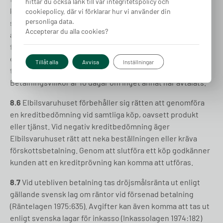
hittar du också länk till vår integritetspolicy och
kreditbedömningen nekas. Godkänns kreditupplysningen
cookiepolicy, där vi förklarar hur vi använder din
personliga data.
så fakturerar Elbilsvaruhuset vid materialleverans. Är
Accepterar du alla cookies?
anläggningen ej installerad och funktionstestad när
fakturan förfaller har kunden rätt att delbetala fakturan
och betala för installation/montaget (25% av
Tillåt alla
Avvisa
Inställningar
totalkostnaden) efter att arbetet är slutfört.
Betalningsvillkor är 10 dagar om inget annat har avtalats.
8.6
Elbilsvaruhuset förbehåller sig rätten att genomföra
en kreditbedömning vid samtliga köp, oavsett produkt
eller tjänst. Vid negativ kreditbedömning äger
Elbilsvaruhuset rätt att neka beställningen eller kräva
förskottsbetalning. Genom att slutföra ett köp godkänner
kunden att en kreditprövning kan komma att utföras.
8.7
Vid utebliven betalning tas dröjsmålsränta ut enligt
gällande svensk lag om räntor vid försenad betalning
(Räntelagen 1975:635). Avgifter kan även komma att tas ut
enligt svenska lagar för inkasso (Inkassolagen 1974:182)