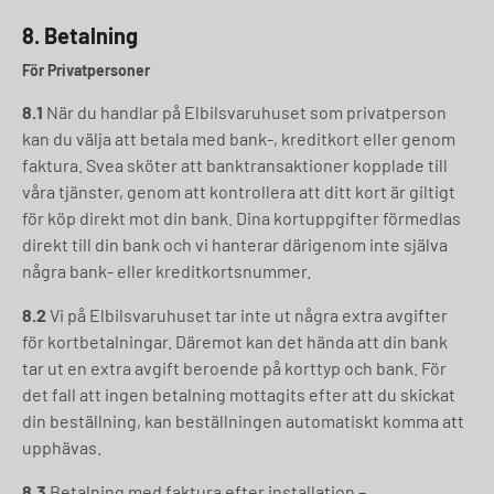
8.
Betalning
För Privatpersoner
8.1
När du handlar på Elbilsvaruhuset som privatperson
kan du välja att betala med bank-, kreditkort eller genom
faktura. Svea sköter att banktransaktioner kopplade till
våra tjänster, genom att kontrollera att ditt kort är giltigt
för köp direkt mot din bank. Dina kortuppgifter förmedlas
direkt till din bank och vi hanterar därigenom inte själva
några bank- eller kreditkortsnummer.
8.2
Vi på Elbilsvaruhuset tar inte ut några extra avgifter
för kortbetalningar. Däremot kan det hända att din bank
tar ut en extra avgift beroende på korttyp och bank. För
det fall att ingen betalning mottagits efter att du skickat
din beställning, kan beställningen automatiskt komma att
upphävas.
8.3
Betalning med faktura efter installation –