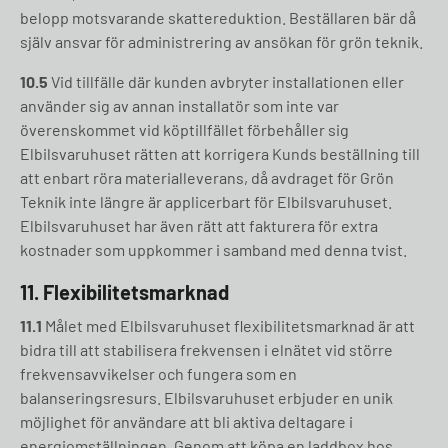
belopp motsvarande skattereduktion. Beställaren bär då
själv ansvar för administrering av ansökan för grön teknik.
10.5
Vid tillfälle där kunden avbryter installationen eller
använder sig av annan installatör som inte var
överenskommet vid köptillfället förbehåller sig
Elbilsvaruhuset rätten att korrigera Kunds beställning till
att enbart röra materialleverans, då avdraget för Grön
Teknik inte längre är applicerbart för Elbilsvaruhuset.
Elbilsvaruhuset har även rätt att fakturera för extra
kostnader som uppkommer i samband med denna tvist.
11. Flexibilitetsmarknad
11.1
Målet med Elbilsvaruhuset flexibilitetsmarknad är att
bidra till att stabilisera frekvensen i elnätet vid större
frekvensavvikelser och fungera som en
balanseringsresurs. Elbilsvaruhuset erbjuder en unik
möjlighet för användare att bli aktiva deltagare i
energiomställningen. Genom att köpa en laddbox hos