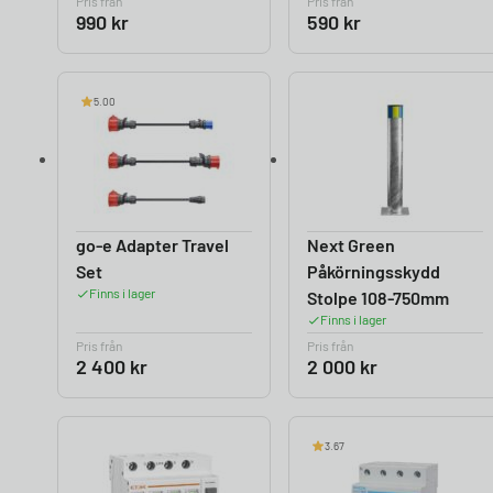
Pris från
Pris från
990
kr
590
kr
5.00
go-e Adapter Travel
Next Green
Set
Påkörningsskydd
Finns i lager
Stolpe 108-750mm
Finns i lager
Pris från
Pris från
2 400
kr
2 000
kr
3.67