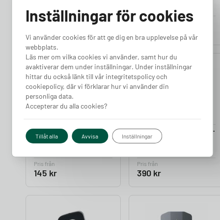
4P 30mA)
4P 30mA)
Inställningar för cookies
Finns i lager
Finns i lager
Pris från
Pris från
2 195
kr
445
kr
Vi använder cookies för att ge dig en bra upplevelse på vår
webbplats.
Läs mer om vilka cookies vi använder, samt hur du
avaktiverar dem under inställningar. Under inställningar
5.00
hittar du också länk till vår integritetspolicy och
cookiepolicy, där vi förklarar hur vi använder din
personliga data.
Accepterar du alla cookies?
Gacia Dvärgbrytare 16-
Gacia Dvärgbrytare 16-
Tillåt alla
Avvisa
Inställningar
32A (1PC6kA)
63A (3PC6kA)
Finns i lager
Finns i lager
Pris från
Pris från
145
kr
390
kr