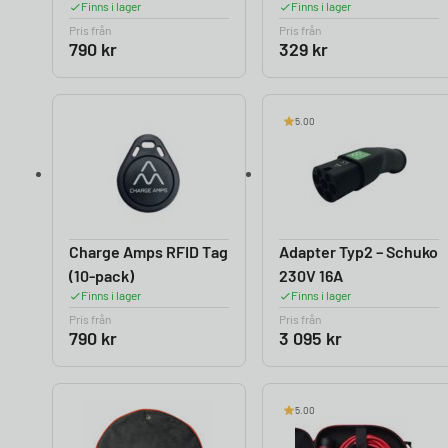
Finns i lager
Finns i lager
Pris från
Pris från
790
kr
329
kr
5.00
Charge Amps RFID Tag
Adapter Typ2 – Schuko
(10-pack)
230V 16A
Finns i lager
Finns i lager
Pris från
Pris från
790
kr
3 095
kr
5.00