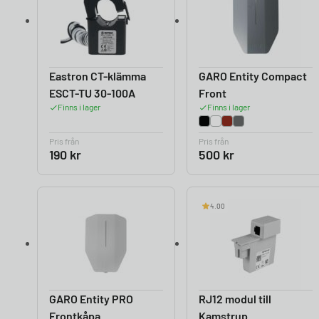
Eastron CT-klämma
GARO Entity Compact
ESCT-TU 30-100A
Front
Finns i lager
Finns i lager
Pris från
Pris från
190
kr
500
kr
4.00
GARO Entity PRO
RJ12 modul till
Frontkåpa
Kamstrup