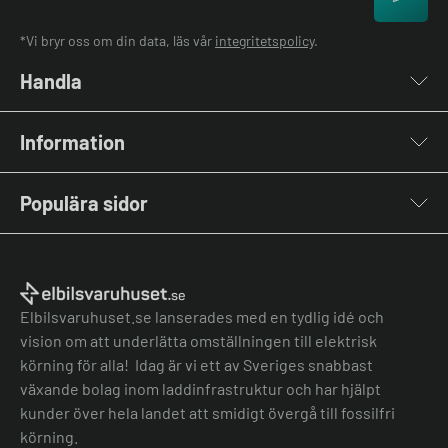
*Vi bryr oss om din data, läs vår
integritetspolicy
.
Handla
Laddboxar
Information
Laddkablar
Kabelhållare
Om oss
Stolpar & Fästen
Populära sidor
Kontakta oss
Portabla Laddare
Vanliga frågor & svar
Lastbalanserare
Fri offert
Nyheter & Artiklar
Batterilagring
Elbilsladdare BRF
El-lexikon
Övriga tillbehör
Elbilsladdare företag
Installation
Laddbox bäst i test
Elbilsvaruhuset.se lanserades med en tydlig idé och
Grön teknik bidrag
Bilmärken
vision om att underlätta omställningen till elektrisk
Lastbalansering
Jämför laddboxar
körning för alla! Idag är vi ett av Sveriges snabbast
Köpvillkor
Jämför hembatterier
växande bolag inom laddinfrastruktur och har hjälpt
Köpvillkor batteri
kunder över hela landet att smidigt övergå till fossilfri
Felanmälan
körning.
Hantera cookies