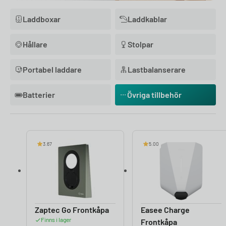
Laddboxar
Laddkablar
Hållare
Stolpar
Portabel laddare
Lastbalanserare
Batterier
Övriga tillbehör
3.67
5.00
Zaptec Go Frontkåpa
Easee Charge
Finns i lager
Frontkåpa