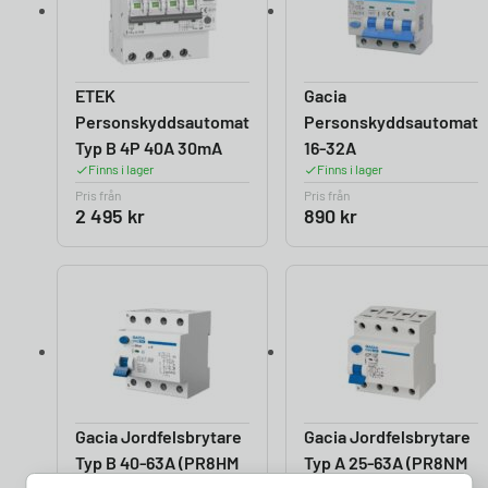
ETEK
Gacia
Personskyddsautomat
Personskyddsautomat
Typ B 4P 40A 30mA
16-32A
Finns i lager
Finns i lager
Pris från
Pris från
2 495
kr
890
kr
Gacia Jordfelsbrytare
Gacia Jordfelsbrytare
Typ B 40-63A (PR8HM
Typ A 25-63A (PR8NM