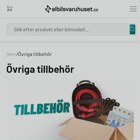
Search
Skip to content
Hem
/
Övriga tillbehör
Övriga tillbehör