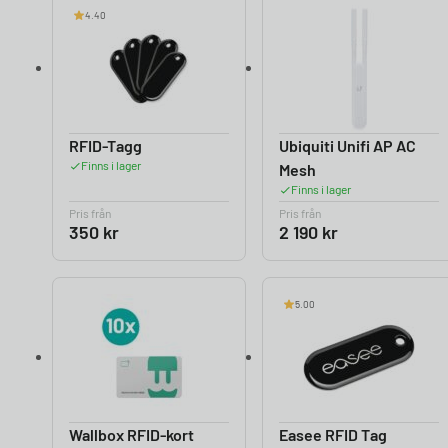
4.40
RFID-Tagg
Ubiquiti Unifi AP AC
Finns i lager
Mesh
Finns i lager
Pris från
Pris från
350
kr
2 190
kr
5.00
Wallbox RFID-kort
Easee RFID Tag