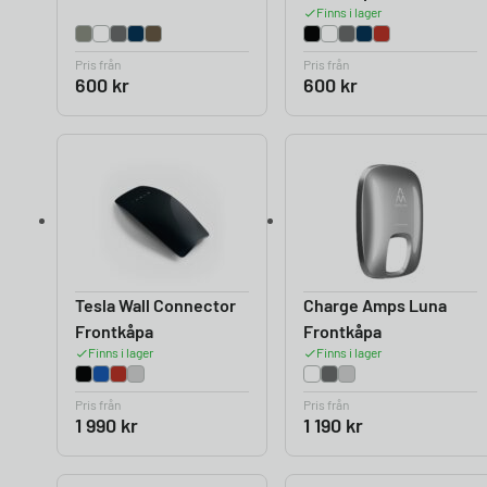
Finns i lager
Pris från
Pris från
600
kr
600
kr
Tesla Wall Connector
Charge Amps Luna
Frontkåpa
Frontkåpa
Finns i lager
Finns i lager
Pris från
Pris från
1 990
kr
1 190
kr