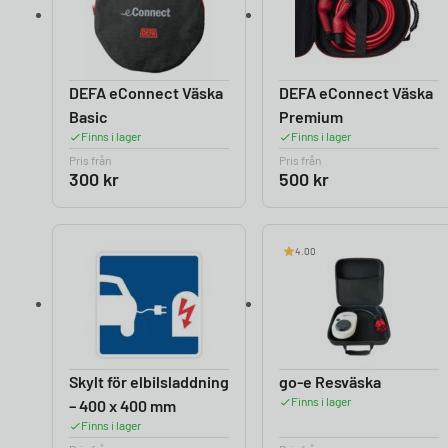
DEFA eConnect Väska
DEFA eConnect Väska
Basic
Premium
Finns i lager
Finns i lager
Pris från
Pris från
300
kr
500
kr
4.00
Skylt för elbilsladdning
go-e Resväska
Finns i lager
– 400 x 400 mm
Finns i lager