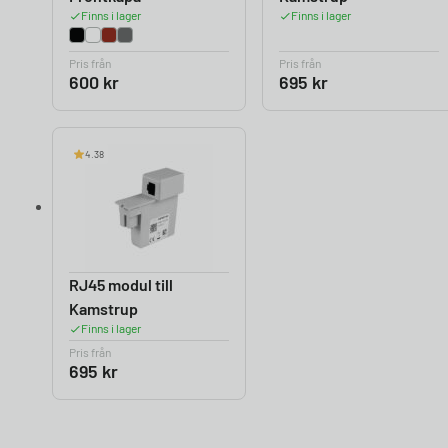
Finns i lager
Finns i lager
Pris från
Pris från
600
kr
695
kr
4.38
RJ45 modul till
Kamstrup
Finns i lager
Pris från
695
kr