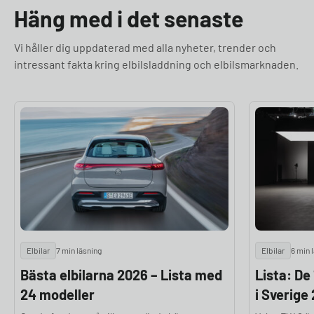
Häng med i det senaste
Vi håller dig uppdaterad med alla nyheter, trender och
intressant fakta kring elbilsladdning och elbilsmarknaden.
Elbilar
7 min läsning
Elbilar
6 min 
Bästa elbilarna 2026 – Lista med
Lista: De
24 modeller
i Sverige