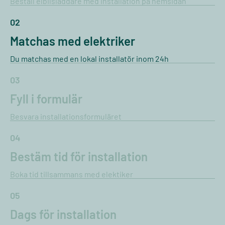
Beställ elbilsladdare med installation på hemsidan
02
Matchas med elektriker
Du matchas med en lokal installatör inom 24h
03
Fyll i formulär
Besvara installationsformuläret
04
Bestäm tid för installation
Boka tid tillsammans med elektiker
05
Dags för installation