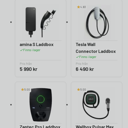
4.83
amina S Laddbox
Tesla Wall
Finns i lager
Connector Laddbox
Finns i lager
Pris från
Pris från
5 990
kr
6 490
kr
5.00
5.00
Zaptec Pro Laddbox
Wallbox Pulsar Max