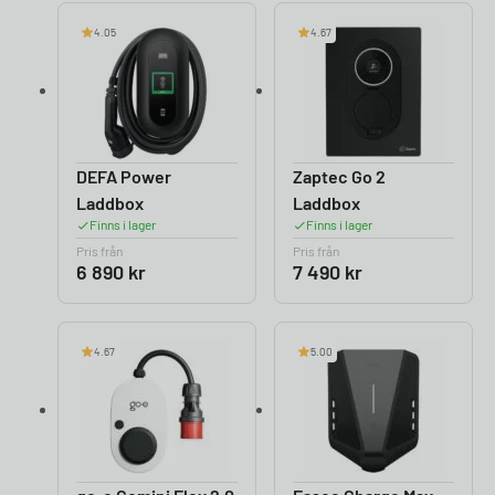
4.05
4.67
DEFA Power
Zaptec Go 2
Laddbox
Laddbox
Finns i lager
Finns i lager
Pris från
Pris från
6 890
kr
7 490
kr
4.67
5.00