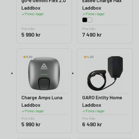
go-e Gemini Flex 2.0
Easee Charge Max
Laddbox
Laddbox
Finns i lager
Finns i lager
Pris från
Pris från
5 990
kr
7 490
kr
5.00
4.00
Charge Amps Luna
GARO Entity Home
Laddbox
Laddbox
Finns i lager
Finns i lager
Pris från
Pris från
5 990
kr
6 490
kr