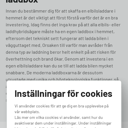
Innan du bestämmer dig för att skaffa en elbilsladdare i
hemmet är det viktigt att först förstå varför det är en bra
investering. Idag finns det inga krav på att alla elbils- eller
laddhybridsägare måste ha en egen laddbox i hemmet,
eftersom det tekniskt sett fungerar att ladda bilen i
vägguttaget med. Orsaken till varför man avråder från
denna typ av laddning beror helt enkelt på att risken för
överhettning och brand ökar. Genom att investera i en
egen elbilsladdare kan du se till att ladda bilen mycket
snabbare. De moderna laddboxarna är dessutom
utrustade med unika och högteknologiska funktioner, så
att du kan tidsstyra laddningen efter dina behov, ha koll på
Inställningar för cookies
elpriserna och ladda när de är som billigast eller hämta
statistik.
Vi använder cookies för att ge dig en bra upplevelse på
vår webbplats.
Läs mer om vilka cookies vi använder, samt hur du
avaktiverar dem under inställningar. Under inställningar