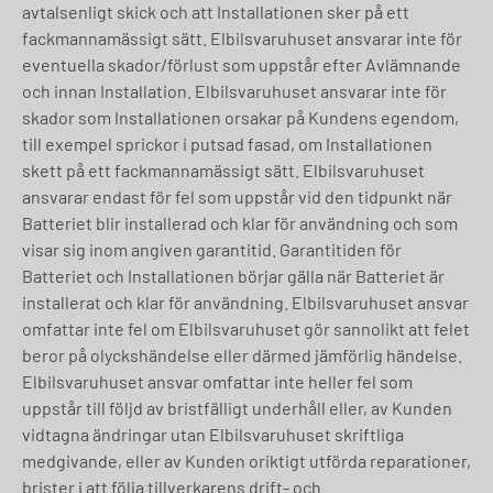
avtalsenligt skick och att Installationen sker på ett
fackmannamässigt sätt. Elbilsvaruhuset ansvarar inte för
eventuella skador/förlust som uppstår efter Avlämnande
och innan Installation. Elbilsvaruhuset ansvarar inte för
skador som Installationen orsakar på Kundens egendom,
till exempel sprickor i putsad fasad, om Installationen
skett på ett fackmannamässigt sätt. Elbilsvaruhuset
ansvarar endast för fel som uppstår vid den tidpunkt när
Batteriet blir installerad och klar för användning och som
visar sig inom angiven garantitid. Garantitiden för
Batteriet och Installationen börjar gälla när Batteriet är
installerat och klar för användning. Elbilsvaruhuset ansvar
omfattar inte fel om Elbilsvaruhuset gör sannolikt att felet
beror på olyckshändelse eller därmed jämförlig händelse.
Elbilsvaruhuset ansvar omfattar inte heller fel som
uppstår till följd av bristfälligt underhåll eller, av Kunden
vidtagna ändringar utan Elbilsvaruhuset skriftliga
medgivande, eller av Kunden oriktigt utförda reparationer,
brister i att följa tillverkarens drift- och