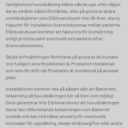
fastighetens huvudsäkring måste säkras upp, eller någon
del av elnätet måste förstärkas, eller på grund av andra
omständigheter som Elbilsvaruhuset inte rår över, ska ny
tidpunkt för installation överenskommas mellan parterna.
Elbilsvaruhuset kommer att fakturera för bomkörning
enligt prislista samt eventuellt extraarbete efter
överenskommelse.
Skulle driftsättningen förhindras på grund av att Kunden
inte fullgjort sina förpliktelser är Produkten installerad
och redo för drift när Produkten är installerad på anvisad
plats.
Installationen kommer ske på sådant sätt att Batteriets
belastning på huvudsäkringen blir så liten som möjligt.
Dock garanterar inte Elbilsvaruhuset att huvudsäkringen
klarar den tillkommande belastningen som Batteriet
innebär och kan inte hållas ansvarig för eventuella
kostnader för uppsäkring, ökade elnätsavgifter eller andra