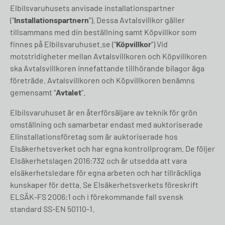
Elbilsvaruhusets anvisade installationspartner
(“
Installationspartnern
”). Dessa Avtalsvillkor gäller
tillsammans med din beställning samt Köpvillkor som
finnes på Elbilsvaruhuset.se (”
Köpvillkor
”) Vid
motstridigheter mellan Avtalsvillkoren och Köpvillkoren
ska Avtalsvillkoren innefattande tillhörande bilagor äga
företräde. Avtalsvillkoren och Köpvillkoren benämns
gemensamt “
Avtalet
”.
Elbilsvaruhuset är en återförsäljare av teknik för grön
omställning och samarbetar endast med auktoriserade
Elinstallationsföretag som är auktoriserade hos
Elsäkerhetsverket och har egna kontrollprogram. De följer
Elsäkerhetslagen 2016:732 och är utsedda att vara
elsäkerhetsledare för egna arbeten och har tillräckliga
kunskaper för detta. Se Elsäkerhetsverkets föreskrift
ELSÄK-FS 2006:1 och i förekommande fall svensk
standard SS-EN 50110-1.