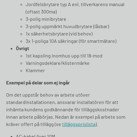
Jordfelsbrytare typ A enl. tillverkarens manual
(oftast 300ma)
3-polig minibrytare
3-polig uppmärkt huvudbrytare (låsbar)
1x säkerhetsbrytare (vid behov)
3x 1-poliga 10A säkringar (för smartmätare)
Övrigt
1st kapsling inomhus upp till 18-mod
Varningsdeklare/klistermärke
Klammer
Exempel på delar som ej ingår
Om det uppstår behov av arbete utöver
standardinstallationen, ansvarar installatören för att
inhämta kundens godkännande för tilläggskostnader
innan arbete påbörjas. Nedan är exempel på arbete som
kräver offert på tillägg (se
tilläggsprislista
).
AC-kabel över 10M.