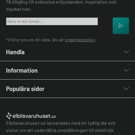
Få tillgång till exklusiva erbjudanden, inspiration och
mycket mer.
*Vi bryr oss om din data, läs vår
integritetspolicy
.
Handla
Laddboxar
Information
Laddkablar
Kabelhållare
Om oss
Stolpar & Fästen
Populära sidor
Kontakta oss
Portabla Laddare
Vanliga frågor & svar
Lastbalanserare
Fri offert
Nyheter & Artiklar
Batterilagring
Elbilsladdare BRF
El-lexikon
Övriga tillbehör
Elbilsladdare företag
Installation
Laddbox bäst i test
Elbilsvaruhuset.se lanserades med en tydlig idé och
Grön teknik bidrag
Bilmärken
vision om att underlätta omställningen till elektrisk
Lastbalansering