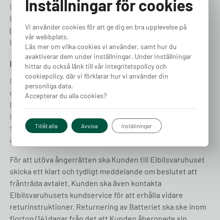
Inställningar för cookies
Elbilsvaruhuset rätt att kräva ersättning för
betalningspåminnelse, dröjsmålsränta enligt räntelagen
Vi använder cookies för att ge dig en bra upplevelse på
(SFS 1975:635) samt andra åtgärder med anledning av
vår webbplats.
betalningsförsummelsen.
Läs mer om vilka cookies vi använder, samt hur du
avaktiverar dem under inställningar. Under inställningar
6. Ångerrätt
hittar du också länk till vår integritetspolicy och
cookiepolicy, där vi förklarar hur vi använder din
Elbilsvaruhuset tillämpar lagen om distansavtal och avtal
personliga data.
utanför aﬀärslokaler vilket ger Kunden rätt att ångra sitt
Accepterar du alla cookies?
köp inom fjorton (14) kalenderdagar, räknat från dagen då
Kunden mottog Batteriet som ingår i Produkten, eller från
Tillåt alla
Avvisa
Inställningar
tidigast när Kunden fått föreskriven information om sin
ångerrätt.
För att utöva ångerrätten ska Kunden till Elbilsvaruhuset
skicka ett klart och tydligt meddelande om beslutet att
frånträda avtalet. Kunden ska även kontakta
Elbilsvaruhusets kundservice för att erhålla vidare
returinstruktioner. Returnering av Batteriet ska ske inom
fjorton (14) dagar från det att Kunden åberopade sin