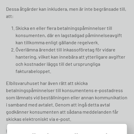
Dessa åtgärder kan inkludera, men är inte begränsade till,
att:
Skicka en eller flera betalningspåminnelser till
konsumenten, där en lagstadgad påminnelseavgift
kan tillkomma enligt gällande regelverk.
Överlämna ärendet till inkassoföretag för vidare
hantering, vilket kan innebära att ytterligare avgifter
och kostnader läggs till det ursprungliga
fakturabeloppet.
Elbilsvaruhuset har även rätt att skicka
betalningspåminnelser till konsumentens e-postadress
som lämnats vid beställningen eller annan kommunikation
i samband med avtalet. Genom att ingå detta avtal
godkänner konsumenten att sådana meddelanden får
skickas elektroniskt via e-post.
För det fall betalning inte erläggs i tid äger