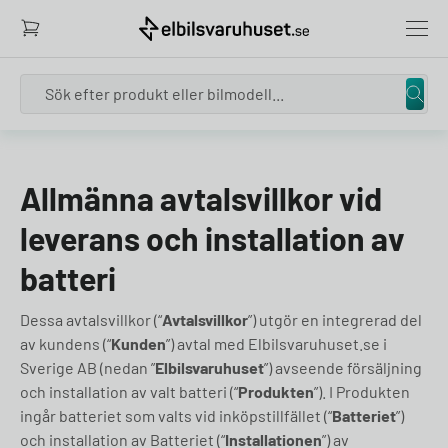
Search
Skip to content
Allmänna avtalsvillkor vid
leverans och installation av
batteri
Dessa avtalsvillkor (“
Avtalsvillkor
”) utgör en integrerad del
av kundens (“
Kunden
”) avtal med Elbilsvaruhuset.se i
Sverige AB (nedan ”
Elbilsvaruhuset
”) avseende försäljning
och installation av valt batteri (“
Produkten
”). I Produkten
ingår batteriet som valts vid inköpstillfället (“
Batteriet
”)
och installation av Batteriet (“
Installationen
”) av