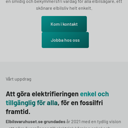
en smidig och bekymmersfri vardag för alla elbilsägare, ett
skönare elbilsliv helt enkelt.
Kom i kontakt
Jobba hos oss
Vårt uppdrag
Att göra elektrifieringen
enkel och
tillgänglig för alla
, för en fossilfri
framtid.
Elbilsvaruhuset.se grundades
år 2021 med en tydlig vision