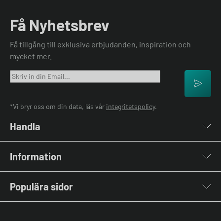
Få Nyhetsbrev
Få tillgång till exklusiva erbjudanden, inspiration och
mycket mer.
*Vi bryr oss om din data, läs vår
integritetspolicy
.
Handla
Laddboxar
Information
Laddkablar
Kabelhållare
Om oss
Stolpar & Fästen
Populära sidor
Kontakta oss
Portabla Laddare
Vanliga frågor & svar
Lastbalanserare
Fri offert
Nyheter & Artiklar
Batterilagring
Elbilsladdare BRF