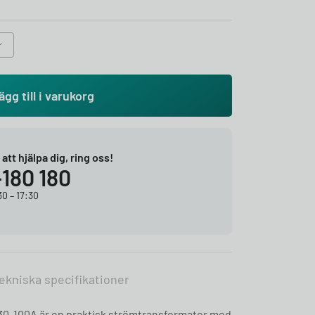
ägg till i varukorg
r att hjälpa dig, ring oss!
-180 180
0 – 17:30
ekniska specifikationer
0-100A är en praktisk strömtransformator med