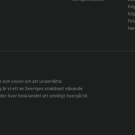
Köp
Köp
Fel
Han
é och vision om att underlätta
ag är vi ett av Sveriges snabbast växande
er över hela landet att smidigt övergå till