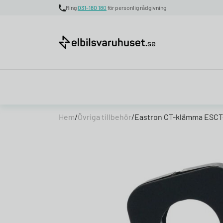
Ring
031-180 180
för personlig rådgivning
Skip to content
Hem
/
Övriga tillbehör
/
Eastron CT-klämma ESCT