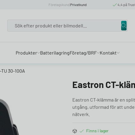
Företagskund
|
Privatkund
4,4 på Trus
Search
Produkter
Batterilagring
Företag/BRF
Kontakt
-TU 30-100A
Eastron CT-kl
Eastron CT-klämma är en spl
utgång, utformad för att underl
nätverk.
Finns i lager