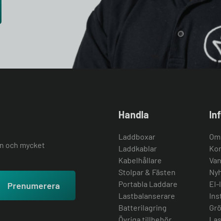
Handla
In
Laddboxar
Om
ion och mycket
Laddkablar
Kon
Kabelhållare
Van
Stolpar & Fästen
Nyh
Portabla Laddare
El-
Prenumerera
Lastbalanserare
Ins
Batterilagring
Grö
Övriga tillbehör
Las