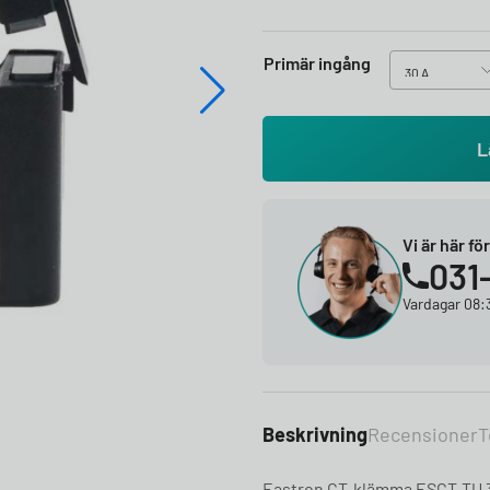
Primär ingång
L
Vi är här fö
031
Vardagar 08:3
Beskrivning
Recensioner
T
Eastron CT-klämma ESCT-TU 3