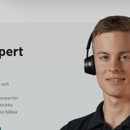
pert
g och
 experter
ekniska
ss hjälpa