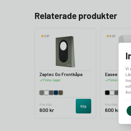
Relaterade produkter
3.67
5.00
I
Vi 
Zaptec Go Frontkåpa
Easee Charg
Läs
ins
Finns i lager
Finns i lager
och
Acc
Pris från
Pris från
Köp
600
kr
600
kr