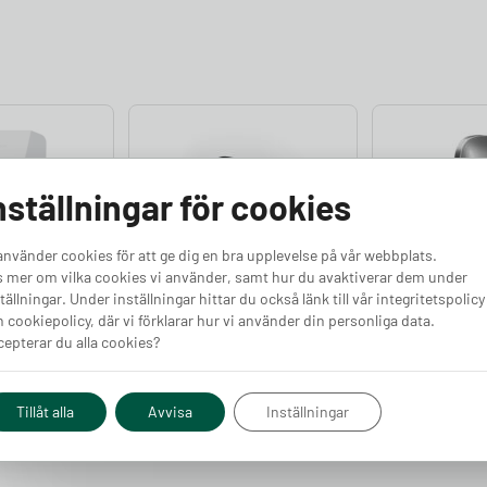
nställningar för cookies
använder cookies för att ge dig en bra upplevelse på vår webbplats.
e Frontkåpa
Tesla Wall Connector
Charge Amp
 mer om vilka cookies vi använder, samt hur du avaktiverar dem under
tällningar. Under inställningar hittar du också länk till vår integritetspolicy
Frontkåpa
Frontkåpa
 cookiepolicy, där vi förklarar hur vi använder din personliga data.
Finns i lager
Finns i lager
epterar du alla cookies?
Pris från
Pris från
Köp
Köp
1 990
kr
1 190
kr
Tillåt alla
Avvisa
Inställningar