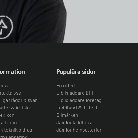
formation
Populära sidor
 oss
Fri offert
takta oss
Elbilsladdare BRF
liga frågor & svar
Elbilsladdare företag
eter & Artiklar
Laddbox bäst i test
lexikon
Bilmärken
tallation
Jämför laddboxar
n teknik bidrag
Jämför hembatterier
tbalansering