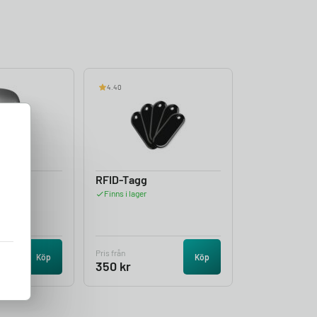
4.40
s Luna
RFID-Tagg
Finns i lager
Pris från
Köp
Köp
350
kr