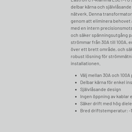
delbar kärna och självlåsande 
nätverk. Denna transformator
genom att eliminera behovet a
med en intern precisionsmots
och säker spänningsutgång p
strömmar från 30A till 100A, e
över ett brett område, och säk
robust lösning för strömmätnin
installationen.
Välj mellan 30A och 100A
Delbar kärna för enkel ins
Självlåsande design
Ingen öppning av kablar 
Säker drift med hög diele
Bred driftstemperatur: -1