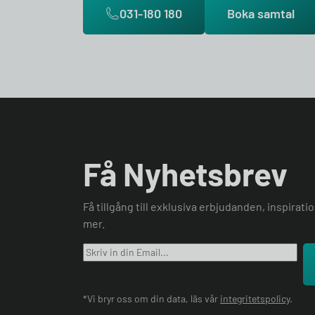
031-180 180
Boka samtal
Få Nyhetsbrev
Få tillgång till exklusiva erbjudanden, inspirat
mer.
*Vi bryr oss om din data, läs vår
integritetspolicy
.