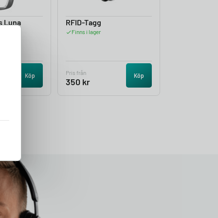
s Luna
RFID-Tagg
Finns i lager
Pris från
Köp
Köp
350
kr