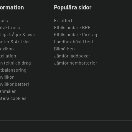
formation
Populära sidor
 oss
Fri offert
takta oss
Elbilsladdare BRF
liga frågor & svar
Elbilsladdare företag
eter & Artiklar
Laddbox bäst i test
lexikon
Bilmärken
tallation
Jämför laddboxar
n teknik bidrag
Jämför hembatterier
tbalansering
villkor
villkor batteri
anmälan
tera cookies