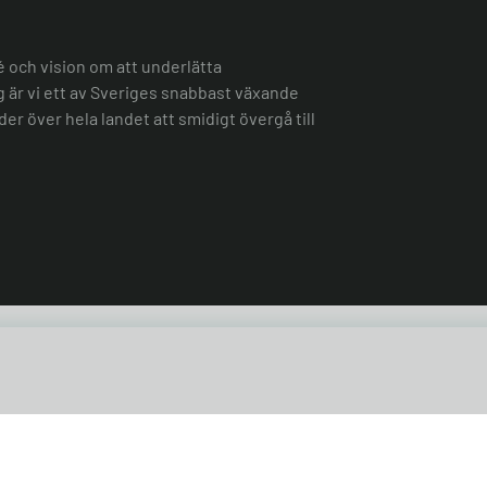
é och vision om att underlätta
ag är vi ett av Sveriges snabbast växande
er över hela landet att smidigt övergå till