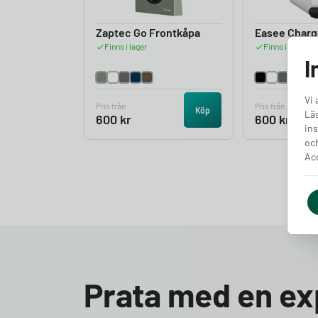
Zaptec Go Frontkåpa
Easee Charg
Finns i lager
Finns i lager
I
Vi 
Pris från
Pris från
Köp
Läs
600
kr
600
kr
ins
och
Acc
Prata med en ex