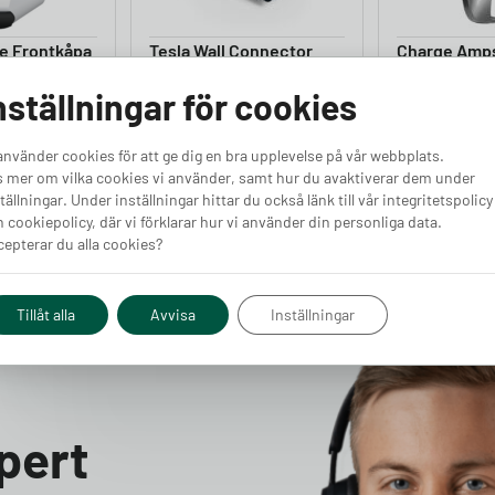
e Frontkåpa
Tesla Wall Connector
Charge Amp
Frontkåpa
Frontkåpa
nställningar för cookies
Finns i lager
Finns i lager
använder cookies för att ge dig en bra upplevelse på vår webbplats.
Pris från
Pris från
Köp
Köp
 mer om vilka cookies vi använder, samt hur du avaktiverar dem under
1 990
kr
1 190
kr
tällningar. Under inställningar hittar du också länk till vår integritetspolicy
 cookiepolicy, där vi förklarar hur vi använder din personliga data.
epterar du alla cookies?
Tillåt alla
Avvisa
Inställningar
pert