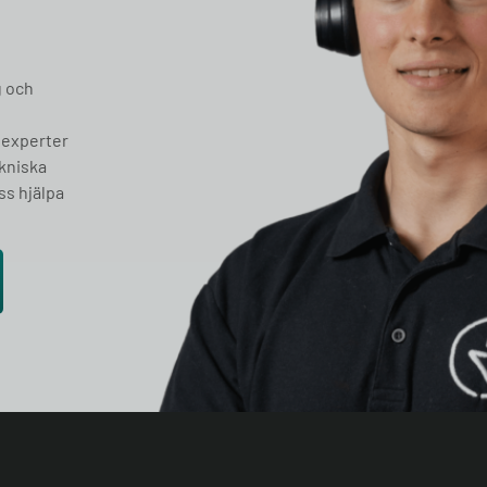
g och
 experter
ekniska
ss hjälpa