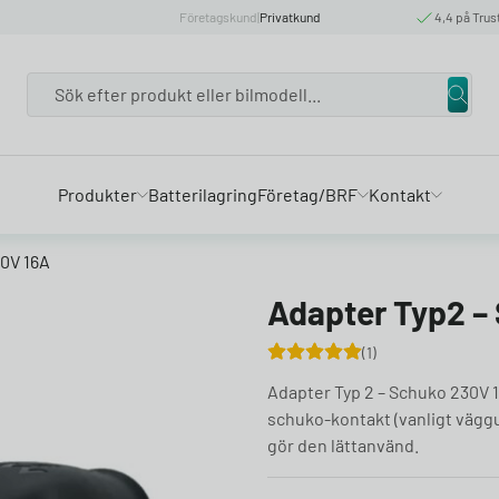
Företagskund
|
Privatkund
4,4 på Trus
Search
Produkter
Batterilagring
Företag/BRF
Kontakt
30V 16A
Adapter Typ2 –
1
Adapter Typ 2 – Schuko 230V 
schuko-kontakt (vanligt väggut
gör den lättanvänd.