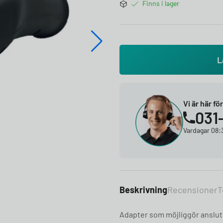
Finns i lager
L
Vi är här fö
031
Vardagar 08:3
Beskrivning
Recensioner
T
Adapter som möjliggör anslut