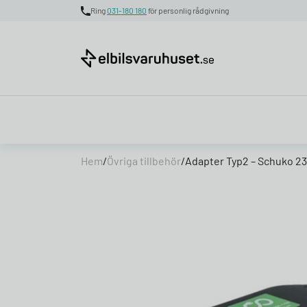
Ring
031-180 180
för personlig rådgivning
Skip to content
Hem
/
Övriga tillbehör
/
Adapter Typ2 – Schuko 2