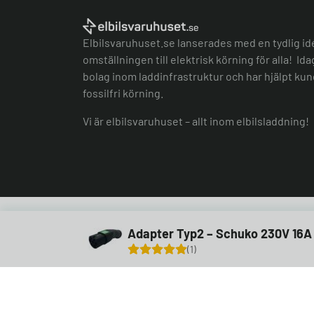
Elbilsvaruhuset.se lanserades med en tydlig id
omställningen till elektrisk körning för alla! Id
bolag inom laddinfrastruktur och har hjälpt kund
fossilfri körning.
Vi är elbilsvaruhuset – allt inom elbilsladdning!
Adapter Typ2 – Schuko 230V 16A
1