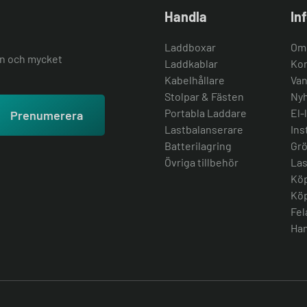
Handla
In
Laddboxar
Om
ion och mycket
Laddkablar
Kon
Kabelhållare
Van
Stolpar & Fästen
Nyh
Portabla Laddare
El-
Prenumerera
Lastbalanserare
Ins
Batterilagring
Grö
Övriga tillbehör
Las
Köp
Köp
Fel
Han