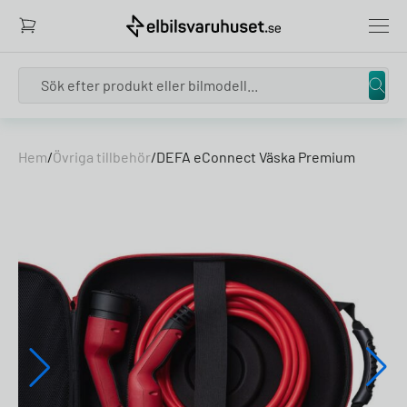
Search
Skip to content
Hem
/
Övriga tillbehör
/
DEFA eConnect Väska Premium