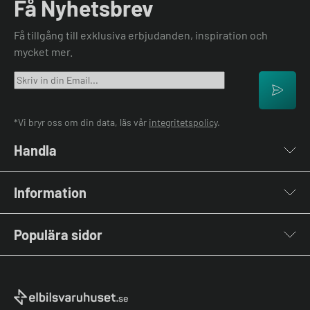
Få Nyhetsbrev
Få tillgång till exklusiva erbjudanden, inspiration och
mycket mer.
*Vi bryr oss om din data, läs vår
integritetspolicy
.
Handla
Laddboxar
Information
Laddkablar
Kabelhållare
Om oss
Stolpar & Fästen
Populära sidor
Kontakta oss
Portabla Laddare
Vanliga frågor & svar
Lastbalanserare
Fri offert
Nyheter & Artiklar
Batterilagring
Elbilsladdare BRF
El-lexikon
Övriga tillbehör
Elbilsladdare företag
Installation