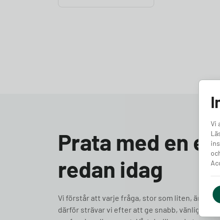
I
Vi 
Prata med en ex
Läs
ins
och
redan idag
Acc
Vi förstår att varje fråga, stor som liten, är vikti
därför strävar vi efter att ge snabb, vänlig och