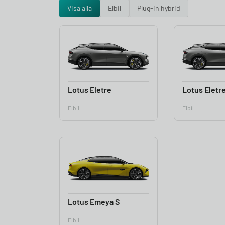
Visa alla
Elbil
Plug-in hybrid
Lotus Eletre
Lotus Eletr
Elbil
Elbil
Lotus Emeya S
Elbil