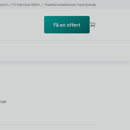
tpilot
Fri frakt över 599 kr
Snabba installationer i hela Sverige
Få en offert
ssar