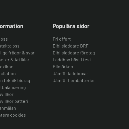
formation
Populära sidor
 oss
Fri offert
takta oss
Elbilsladdare BRF
liga frågor & svar
Elbilsladdare företag
eter & Artiklar
Laddbox bäst i test
lexikon
Bilmärken
tallation
Jämför laddboxar
n teknik bidrag
Jämför hembatterier
tbalansering
villkor
villkor batteri
anmälan
tera cookies