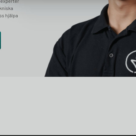
 experter
ekniska
ss hjälpa