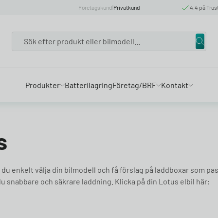
Företagskund
|
Privatkund
4,4 på Trus
Search
Produkter
Batterilagring
Företag/BRF
Kontakt
s
n du enkelt välja din bilmodell och få förslag på laddboxar som pa
du snabbare och säkrare laddning. Klicka på din Lotus elbil här: