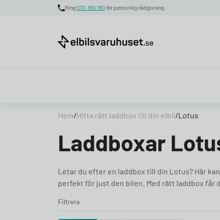
Ring
031-180 180
för personlig rådgivning
Skip to content
Hem
/
Hitta rätt laddbox till din elbil
/
Lotus
Laddboxar Lotu
Letar du efter en laddbox till din Lotus? Här ka
perfekt för just den bilen. Med rätt laddbox får 
Filtrera