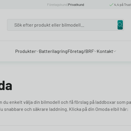
Företagskund
|
Privatkund
4,4 på Trus
Search
Produkter
Batterilagring
Företag/BRF
Kontakt
da
n du enkelt välja din bilmodell och få förslag på laddboxar som p
 du snabbare och säkrare laddning. Klicka på din Omoda elbil här: