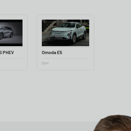
S PHEV
Omoda E5
Elbil