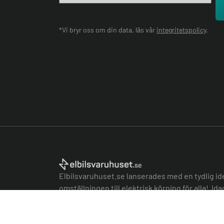
*Vi bryr oss om din data, läs vår
integritetspolicy
.
Elbilsvaruhuset.se lanserades med en tydlig id
omställningen till elektrisk körning för alla! Id
bolag inom laddinfrastruktur och har hjälpt kund
fossilfri körning.