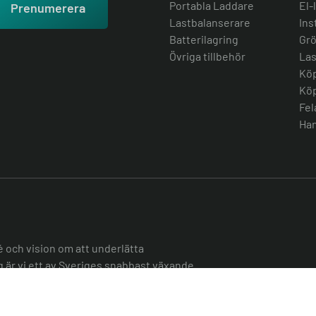
Portabla Laddare
El-
Prenumerera
Lastbalanserare
Ins
Batterilagring
Grö
Övriga tillbehör
Las
Köp
Köp
Fel
Han
é och vision om att underlätta
ag är vi ett av Sveriges snabbast växande
er över hela landet att smidigt övergå till