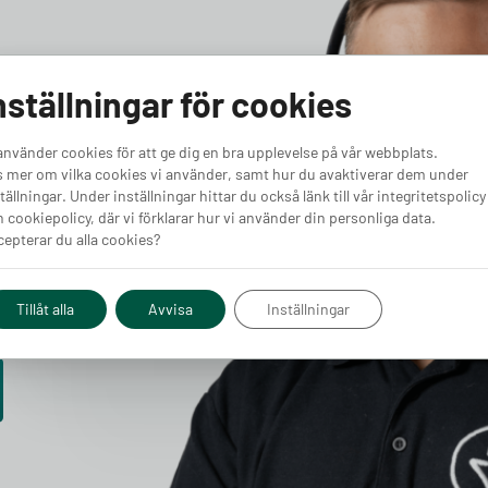
pert
nställningar för cookies
använder cookies för att ge dig en bra upplevelse på vår webbplats.
 mer om vilka cookies vi använder, samt hur du avaktiverar dem under
g och
tällningar. Under inställningar hittar du också länk till vår integritetspolicy
 cookiepolicy, där vi förklarar hur vi använder din personliga data.
epterar du alla cookies?
 experter
ekniska
ss hjälpa
Tillåt alla
Avvisa
Inställningar