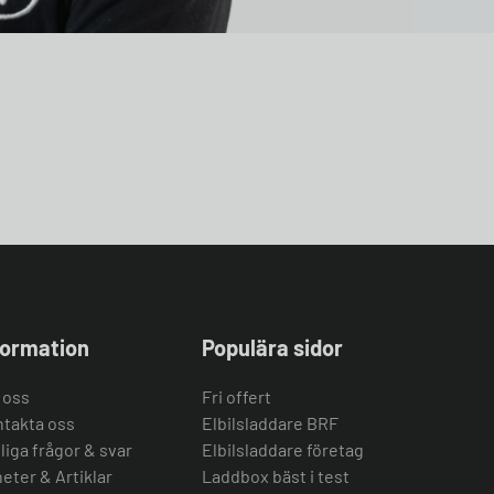
formation
Populära sidor
 oss
Fri offert
takta oss
Elbilsladdare BRF
liga frågor & svar
Elbilsladdare företag
eter & Artiklar
Laddbox bäst i test