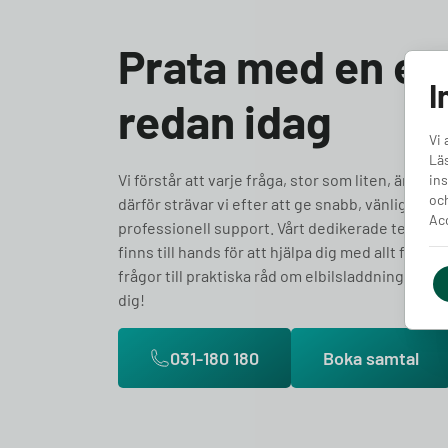
Prata med en ex
I
redan idag
Vi 
Läs
Vi förstår att varje fråga, stor som liten, är vikti
ins
och
därför strävar vi efter att ge snabb, vänlig och
Acc
professionell support. Vårt dedikerade team av
finns till hands för att hjälpa dig med allt från t
frågor till praktiska råd om elbilsladdning. Låt o
dig!
031-180 180
Boka samtal