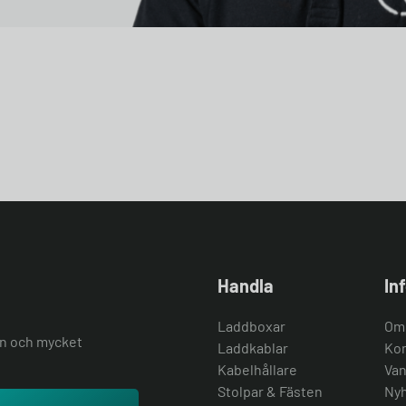
Handla
In
Laddboxar
Om
ion och mycket
Laddkablar
Kon
Kabelhållare
Van
Stolpar & Fästen
Nyh