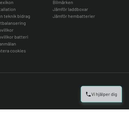
lexikon
Bilmärken
tallation
Jämför laddboxar
n teknik bidrag
Jämför hembatterier
tbalansering
villkor
villkor batteri
anmälan
tera cookies
Vi hjälper dig
Copyright © 2026 Elbilsvaruhuset.se i Sverige