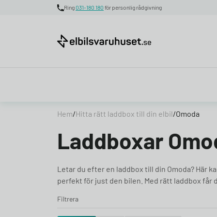
Ring
031-180 180
för personlig rådgivning
Skip to content
Hem
/
Hitta rätt laddbox till din elbil
/
Omoda
Laddboxar Omo
Letar du efter en laddbox till din Omoda? Här ka
perfekt för just den bilen. Med rätt laddbox får
Filtrera