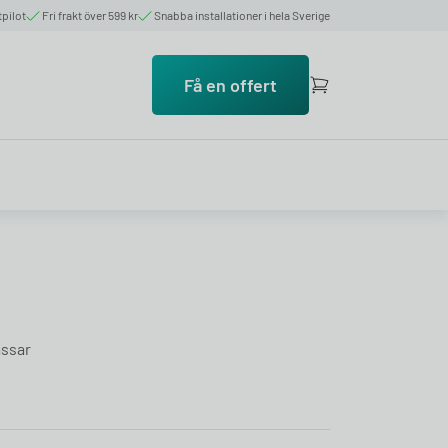
tpilot
Fri frakt över 599 kr
Snabba installationer i hela Sverige
Få en offert
assar