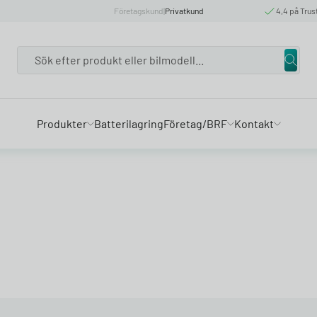
Företagskund
|
Privatkund
4,4 på Trus
Search
Produkter
Batterilagring
Företag/BRF
Kontakt