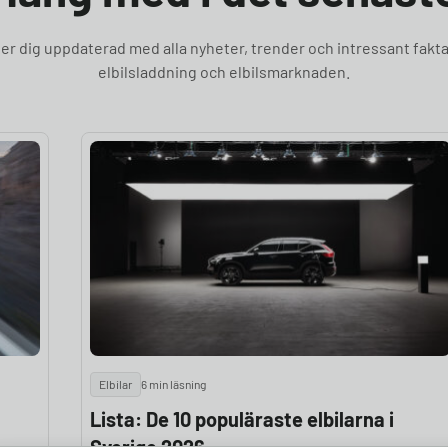
ller dig uppdaterad med alla nyheter, trender och intressant fakta
elbilsladdning och elbilsmarknaden.
Elbilar
6 min läsning
Lista: De 10 populäraste elbilarna i
Sverige 2026