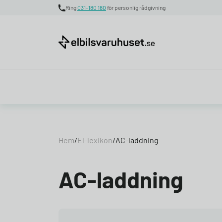
Ring
031-180 180
för personlig rådgivning
Skip to content
Hem
/
El-lexikon
/
AC-laddning
AC-laddning