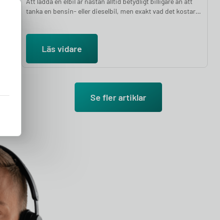
Att ladda en elbil är nästan alltid betydligt billigare än att
tanka en bensin- eller dieselbil, men exakt vad det kostar
beror på var du laddar. Hemmaladdning är billigast för de
allra flesta: en full laddning hemma kostar i snitt mellan 75
och 250 kronor beroende på batteristorlek och elavtal,
Läs vidare
medan samma laddning på en publik snabbladdare kan
kosta 250 till 500 kronor. I den här artikeln går vi igenom
vad det kostar att ladda en elbil hemma och publikt, vad
som påverkar priset, och hur du räknar ut din egen
kostnad.
Se fler artiklar