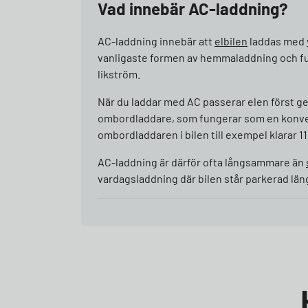
Vad innebär AC-laddning?
AC-laddning innebär att
elbilen
laddas med
vanligaste formen av hemmaladdning och fu
likström.
När du laddar med AC passerar elen först gen
ombordladdare, som fungerar som en konver
ombordladdaren i bilen till exempel klarar 1
AC-laddning är därför ofta långsammare än
vardagsladdning där bilen står parkerad lä