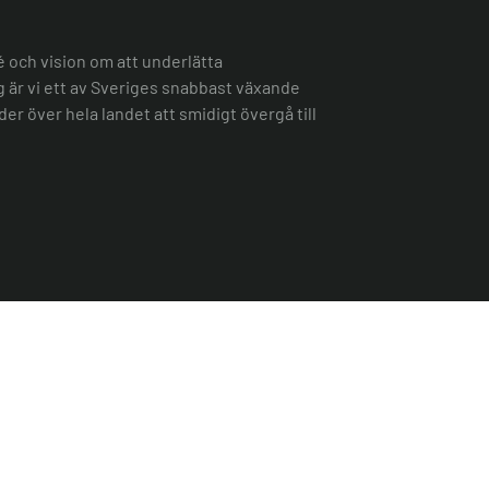
é och vision om att underlätta
ag är vi ett av Sveriges snabbast växande
er över hela landet att smidigt övergå till