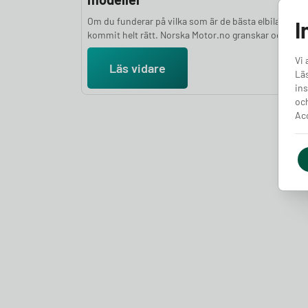
Om du funderar på vilka som är de bästa elbilarna ha
I
kommit helt rätt. Norska Motor.no granskar och testa
stort antal elbilar varje år för att ge dig en objektiv oc
Vi 
välgrundad ranking. Bedömningarna bygger på en hel
Läs vidare
Läs
parametrar, bland annat prestanda, räckvidd, komfor
ins
lastutrymme och prisvärdhet, kombinerat med expe
och
subjektiva intryck. I den här artikeln presenterar vi d
Acc
bästa elbilarna 2026.