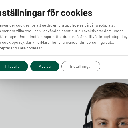
r du
Volvo EX40 är Sveriges populäraste elbil under första
nställningar för cookies
r ett
halvåret 2026, med 6 275 nyregistreringar mellan januari
h
och juni. Det är klart fler än tvåan Tesla Model Y som
använder cookies för att ge dig en bra upplevelse på vår webbplats.
 rad
registrerats 4 862 gånger under samma period. Här är de
Läs vidare
 mer om vilka cookies vi använder, samt hur du avaktiverar dem under
t,
tio elbilsmodeller som flest svenskar valt hittills under
tällningar. Under inställningar hittar du också länk till vår integritetspolicy
rternas
2026, med färska siffror från Mobility Sweden.
 cookiepolicy, där vi förklarar hur vi använder din personliga data.
e 24
epterar du alla cookies?
Tillåt alla
Avvisa
Inställningar