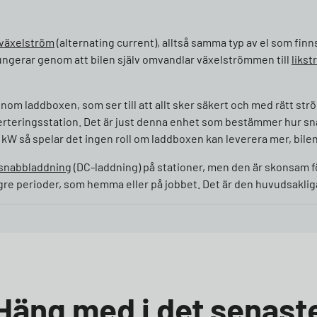
växelström
(alternating current), alltså samma typ av el som finn
ngerar genom att bilen själv omvandlar växelströmmen till
liks
om laddboxen, som ser till att allt sker säkert och med rätt ström
teringsstation. Det är just denna enhet som bestämmer hur sn
1 kW så spelar det ingen roll om laddboxen kan leverera mer, bile
snabbladdning
(DC-laddning) på stationer, men den är skonsam för
ngre perioder, som hemma eller på jobbet. Det är den huvudsakli
Häng med i det senast