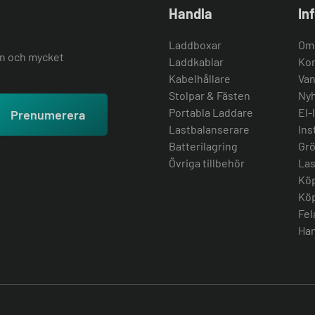
Handla
In
Laddboxar
Om
ion och mycket
Laddkablar
Kon
Kabelhållare
Van
Stolpar & Fästen
Nyh
Portabla Laddare
El-
Prenumerera
Lastbalanserare
Ins
Batterilagring
Grö
Övriga tillbehör
Las
Köp
Köp
Fel
Han