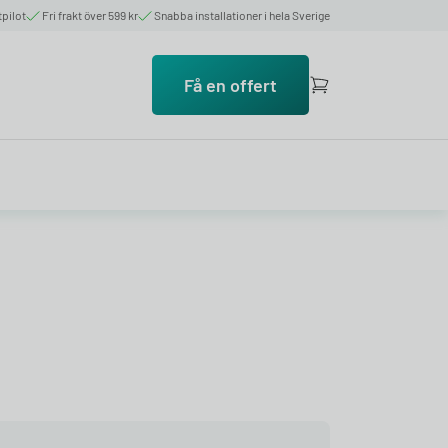
tpilot
Fri frakt över 599 kr
Snabba installationer i hela Sverige
Få en offert