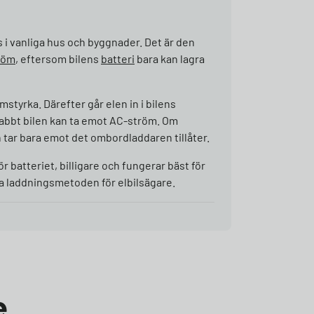
s i vanliga hus och byggnader. Det är den
tröm
, eftersom bilens
batteri
bara kan lagra
styrka. Därefter går elen in i bilens
abbt bilen kan ta emot AC-ström. Om
n tar bara emot det ombordladdaren tillåter.
 batteriet, billigare och fungerar bäst för
ga laddningsmetoden för elbilsägare.
e