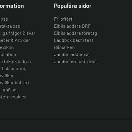
formation
Populära sidor
 oss
Fri offert
takta oss
Elbilsladdare BRF
liga frågor & svar
Elbilsladdare företag
eter & Artiklar
Laddbox bäst i test
lexikon
Bilmärken
tallation
Jämför laddboxar
n teknik bidrag
Jämför hembatterier
tbalansering
villkor
villkor batteri
anmälan
tera cookies