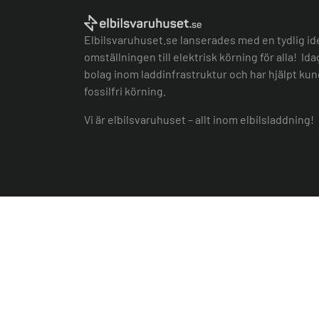
Elbilsvaruhuset.se lanserades med en tydlig id
omställningen till elektrisk körning för alla! Id
bolag inom laddinfrastruktur och har hjälpt kund
fossilfri körning.
Vi är elbilsvaruhuset – allt inom elbilsladdning!