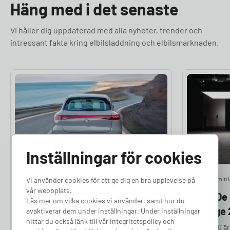
Häng med i det senaste
Vi håller dig uppdaterad med alla nyheter, trender och
intressant fakta kring elbilsladdning och elbilsmarknaden.
Inställningar för cookies
Elbilar
7 min läsning
Elbilar
6 min 
Vi använder cookies för att ge dig en bra upplevelse på
vår webbplats.
Bästa elbilarna 2026 – Lista med
Lista: De
Läs mer om vilka cookies vi använder, samt hur du
24 modeller
i Sverige
avaktiverar dem under inställningar. Under inställningar
hittar du också länk till vår integritetspolicy och
Om du funderar på vilka som är de bästa
Volvo EX40 är