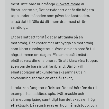
mest, inte bara hur många
kilowattimmar
du
förbrukar totalt. Det betyder att det är din högsta
topp under månaden som påverkar kostnaden,
alltså det tillfälle då ditt hem drar mest
ström
samtidigt.
Ett bra sätt att förstå det är att tänka på en
motorväg. Det kostar mer att bygga en motorväg
som klarar rusningstrafik, även om den bara är full
några timmar om dagen. På samma sätt måste
elnätet vara dimensionerat för att klara våra toppar,
även om de bara inträffar ibland. Därför vill
elnätsbolagen att kunderna ska jämna ut sin
användning snarare än att slå i taket.
I praktiken fungerar effekttariffen så här: Om du till
exempel har laddbox, spis, tvättmaskin och
värmepump igång samtidigt kan det skapa en hög
effektspik. Då registreras en hög månadstopp, och