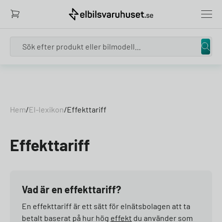
Search
Skip to content
Hem
/
El-lexikon
/
Effekttariff
Effekttariff
Vad är en effekttariff?
En effekttariff är ett sätt för elnätsbolagen att ta
betalt baserat på hur hög
effekt
du använder som