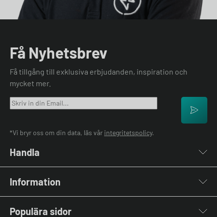
Få Nyhetsbrev
Få tillgång till exklusiva erbjudanden, inspiration och
mycket mer.
*Vi bryr oss om din data, läs vår
integritetspolicy
.
Handla
Laddboxar
Information
Laddkablar
Kabelhållare
Om oss
Stolpar & Fästen
Populära sidor
Kontakta oss