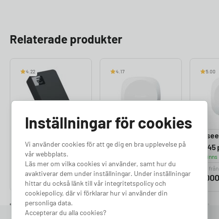
Relaterade produkter
4.22
4.17
5.00
Inställningar för cookies
Perific Max
Easee Equalizer –
Easee 
Vi använder cookies för att ge dig en bra upplevelse på
Lastbalanserare
RJ12 port
RJ45 
vår webbplats.
Finns i lager
Finns i lager
Finns 
Läs mer om vilka cookies vi använder, samt hur du
Pris från
Pris från
Pris från
avaktiverar dem under inställningar. Under inställningar
4 190
kr
2 000
kr
2 00
hittar du också länk till vår integritetspolicy och
cookiepolicy, där vi förklarar hur vi använder din
personliga data.
Accepterar du alla cookies?