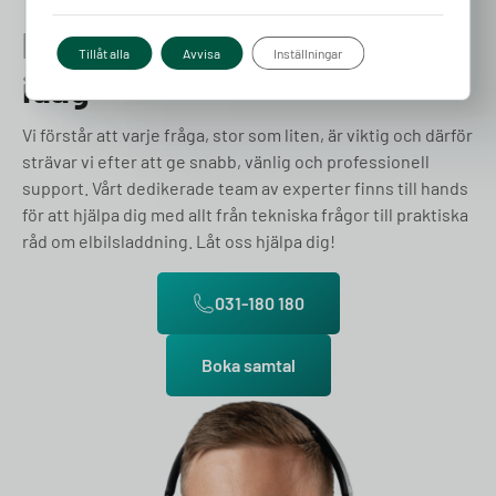
Prata med en expert redan
Tillåt alla
Avvisa
Inställningar
idag
Vi förstår att varje fråga, stor som liten, är viktig och därför
strävar vi efter att ge snabb, vänlig och professionell
support. Vårt dedikerade team av experter finns till hands
för att hjälpa dig med allt från tekniska frågor till praktiska
råd om elbilsladdning. Låt oss hjälpa dig!
031-180 180
Boka samtal