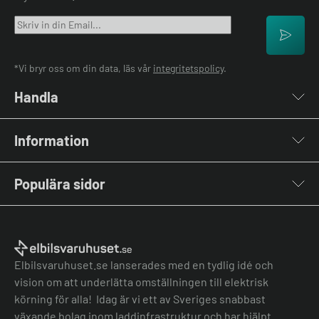
*Vi bryr oss om din data, läs vår
integritetspolicy
.
Handla
Laddboxar
Information
Laddkablar
Kabelhållare
Om oss
Stolpar & Fästen
Populära sidor
Kontakta oss
Portabla Laddare
Vanliga frågor & svar
Lastbalanserare
Fri offert
Nyheter & Artiklar
Batterilagring
Elbilsladdare BRF
El-lexikon
Övriga tillbehör
Elbilsladdare företag
Installation
Laddbox bäst i test
Elbilsvaruhuset.se lanserades med en tydlig idé och
Grön teknik bidrag
Bilmärken
vision om att underlätta omställningen till elektrisk
Lastbalansering
Jämför laddboxar
körning för alla! Idag är vi ett av Sveriges snabbast
Köpvillkor
Jämför hembatterier
växande bolag inom laddinfrastruktur och har hjälpt