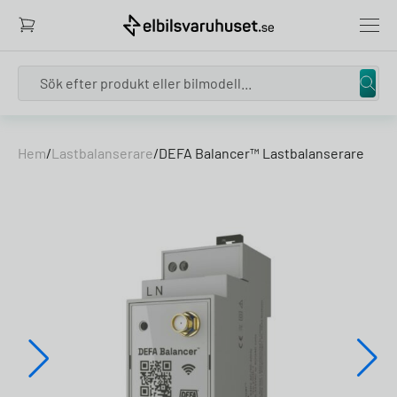
Search
Skip to content
Hem
/
Lastbalanserare
/
DEFA Balancer™ Lastbalanserare