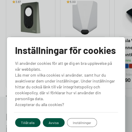
3.67
5.00
Zaptec Go
Easee Charge
Tesla 
Frontkåpa
Inställningar för cookies
Frontkåpa
Conne
Finns i lager
Finns i lager
Front
Finns 
Vi använder cookies för att ge dig en bra upplevelse på
vår webbplats.
Pris från
Pris från
Pris från
Läs mer om vilka cookies vi använder, samt hur du
600
kr
600
kr
1 990
avaktiverar dem under inställningar. Under inställningar
hittar du också länk till vår integritetspolicy och
cookiepolicy, där vi förklarar hur vi använder din
personliga data.
Accepterar du alla cookies?
Prata med en expert redan
Tillåt alla
Avvisa
Inställningar
idag