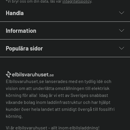
*Vi bryr oss om din data, läs vår
integritetspolicy
.
Handla
Laddboxar
Information
Laddkablar
Kabelhållare
Om oss
Stolpar & Fästen
Populära sidor
Kontakta oss
Portabla Laddare
Vanliga frågor & svar
Lastbalanserare
Fri offert
Nyheter & Artiklar
Batterilagring
Elbilsladdare BRF
El-lexikon
Övriga tillbehör
Elbilsladdare företag
Installation
Laddbox bäst i test
Elbilsvaruhuset.se lanserades med en tydlig idé och
Grön teknik bidrag
Bilmärken
vision om att underlätta omställningen till elektrisk
Lastbalansering
Jämför laddboxar
körning för alla! Idag är vi ett av Sveriges snabbast
Köpvillkor
Jämför hembatterier
växande bolag inom laddinfrastruktur och har hjälpt
Köpvillkor batteri
kunder över hela landet att smidigt övergå till fossilfri
Felanmälan
körning.
Hantera cookies
Vi är elbilsvaruhuset – allt inom elbilsladdning!