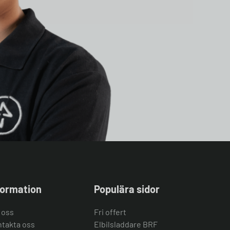
formation
Populära sidor
 oss
Fri offert
takta oss
Elbilsladdare BRF