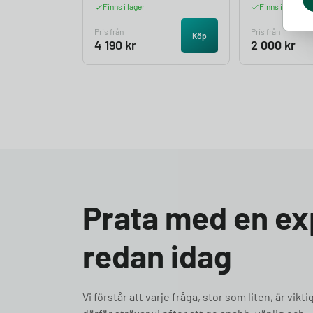
Finns i lager
Finns i lager
Pris från
Pris från
Köp
4 190
kr
2 000
kr
Prata med en ex
redan idag
Vi förstår att varje fråga, stor som liten, är vikti