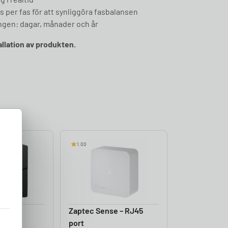
 per fas för att synliggöra fasbalansen
ingen: dagar, månader och år
allation av produkten.
1.00
n
Zaptec Sense – RJ45
rare
port