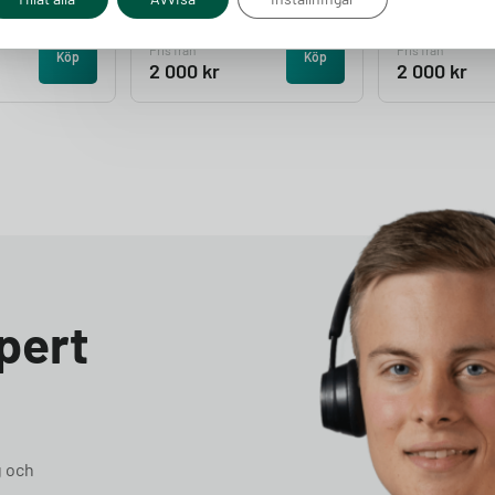
Finns i lager
Finns i lager
Pris från
Pris från
Köp
Köp
2 000
kr
2 000
kr
pert
g och