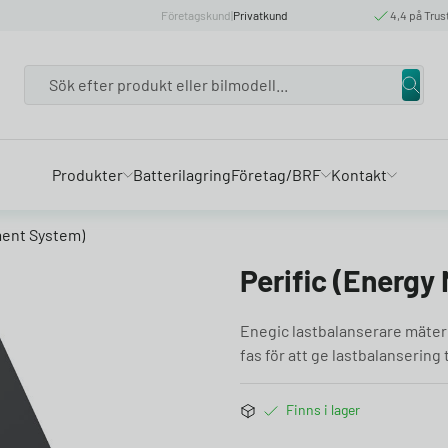
Företagskund
|
Privatkund
4,4 på Trus
Search
Produkter
Batterilagring
Företag/BRF
Kontakt
ment System)
Perific (Energ
Enegic lastbalanserare mäter 
fas för att ge lastbalansering t
Finns i lager