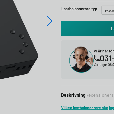
Lastbalanserare typ
L
Vi är här fö
031
Vardagar 08:3
Beskrivning
Recensioner
T
Vilken lastbalanserare ska jag