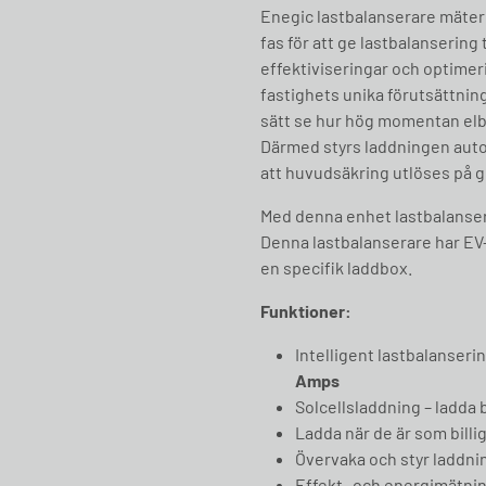
Enegic lastbalanserare mäter 
fas för att ge lastbalansering 
effektiviseringar och optimer
fastighets unika förutsättning
sätt se hur hög momentan elbe
Därmed styrs laddningen autom
att huvudsäkring utlöses på 
Med denna enhet lastbalanser
Denna lastbalanserare har EV-l
en specifik laddbox.
Funktioner:
Intelligent lastbalanseri
Amps
Solcellsladdning – ladda
Ladda när de är som billig
Övervaka och styr laddni
Effekt- och energimätning