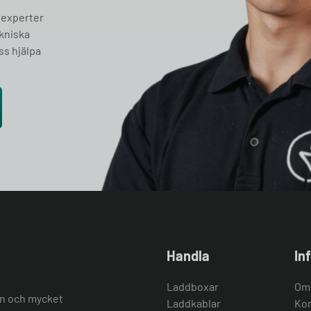
 experter
ekniska
ss hjälpa
Handla
In
Laddboxar
Om
ion och mycket
Laddkablar
Kon