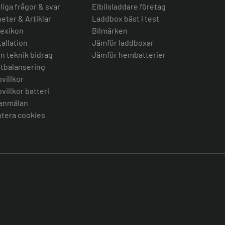
liga frågor & svar
Elbilsladdare företag
eter & Artiklar
Laddbox bäst i test
lexikon
Bilmärken
tallation
Jämför laddboxar
n teknik bidrag
Jämför hembatterier
tbalansering
villkor
villkor batteri
anmälan
tera cookies