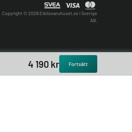
Copyright © 2026 Elbilsvaruhuset.se i Sverige
AB.
4 190
kr
Fortsätt