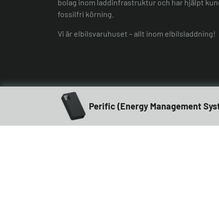
bolag inom laddinfrastruktur och har hjälpt kund
fossilfri körning.
Vi är elbilsvaruhuset – allt inom elbilsladdning!
Perific (Energy Management Sys