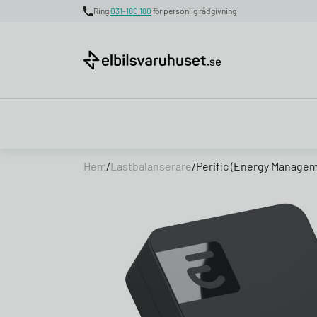
Ring
031-180 180
för personlig rådgivning
Skip to content
Hem
/
Lastbalanserare
/
Perific (Energy Manage