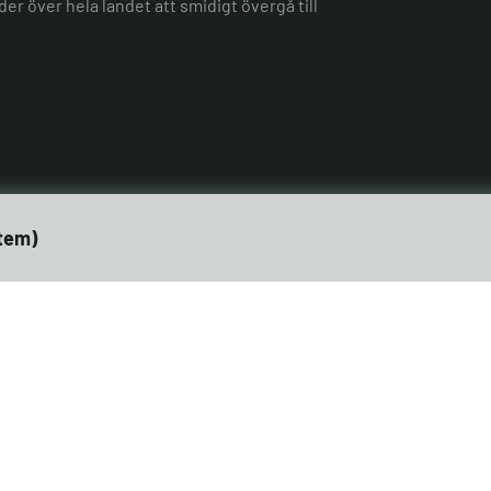
er över hela landet att smidigt övergå till
tem)