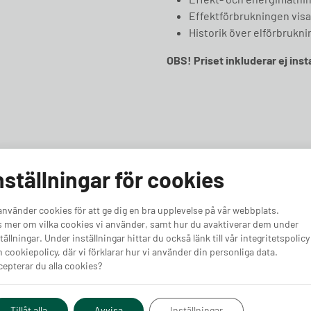
Effektförbrukningen visas
Historik över elförbrukn
OBS! Priset inkluderar ej inst
nställningar för cookies
5.00
4.38
använder cookies för att ge dig en bra upplevelse på vår webbplats.
 mer om vilka cookies vi använder, samt hur du avaktiverar dem under
tällningar. Under inställningar hittar du också länk till vår integritetspolicy
 cookiepolicy, där vi förklarar hur vi använder din personliga data.
epterar du alla cookies?
zer – RJ12
Easee Equalizer – RJ45
NexBlue Ze
port
Lastbalanse
Tillåt alla
Avvisa
Inställningar