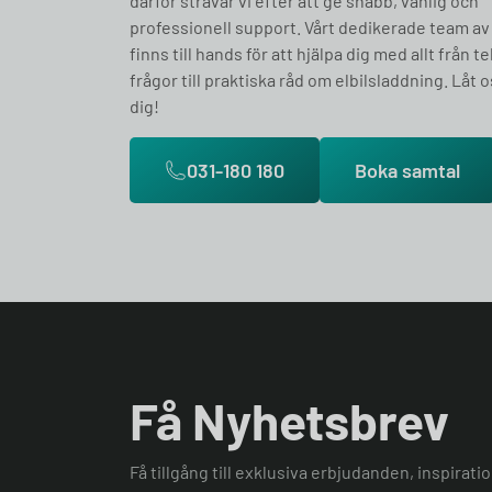
därför strävar vi efter att ge snabb, vänlig och
professionell support. Vårt dedikerade team av
finns till hands för att hjälpa dig med allt från t
frågor till praktiska råd om elbilsladdning. Låt o
dig!
031-180 180
Boka samtal
Få Nyhetsbrev
Få tillgång till exklusiva erbjudanden, inspirat