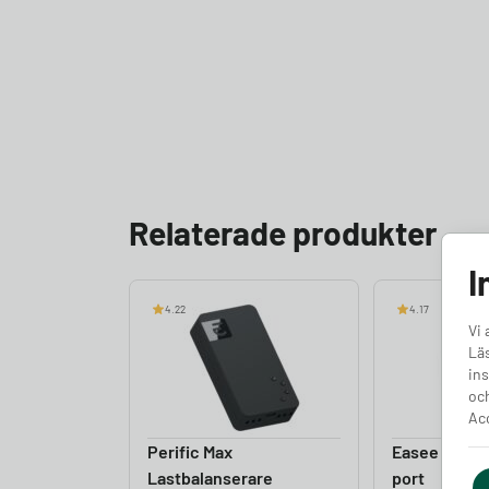
Relaterade produkter
I
4.22
4.17
Vi 
Läs
ins
och
Acc
Perific Max
Easee Equali
Lastbalanserare
port