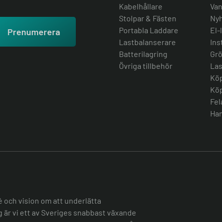
Kabelhållare
Van
Stolpar & Fästen
Nyh
Portabla Laddare
El-
Prenumerera
Lastbalanserare
Ins
Batterilagring
Grö
Övriga tillbehör
Las
Köp
Köp
Fel
Han
é och vision om att underlätta
ag är vi ett av Sveriges snabbast växande