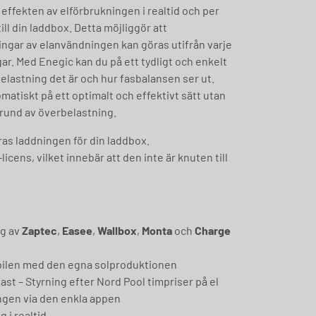
effekten av elförbrukningen i realtid och per
till din laddbox. Detta möjliggör att
ingar av elanvändningen kan göras utifrån varje
ar. Med Enegic kan du på ett tydligt och enkelt
lastning det är och hur fasbalansen ser ut.
atiskt på ett optimalt och effektivt sätt utan
grund av överbelastning.
as laddningen för din laddbox.
icens, vilket innebär att den inte är knuten till
ng av
Zaptec
,
Easee
,
Wallbox
,
Monta
och
Charge
 bilen med den egna solproduktionen
ast – Styrning efter Nord Pool timpriser på el
ngen via den enkla appen
 i realtid