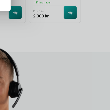
Finns i lager
Pris från
Köp
Köp
2 000
kr