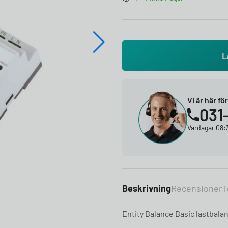
L
Vi är här fö
031
Vardagar 08:3
Beskrivning
Recensioner
T
Entity Balance Basic lastbala