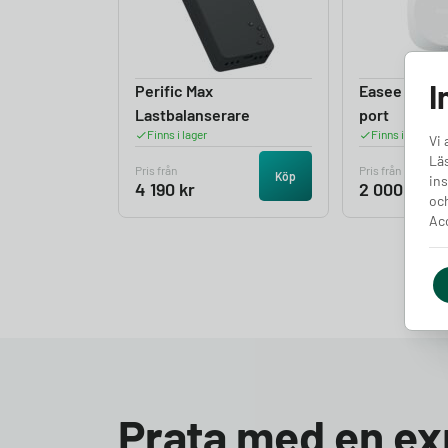
I
Perific Max
Easee Equali
Lastbalanserare
port
Finns i lager
Finns i lager
Vi 
Läs
Pris från
Pris från
Köp
ins
4 190
kr
2 000
kr
och
Acc
Prata med en ex