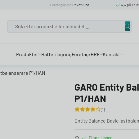
Företagskund
|
Privatkund
4,4 på Trus
Search
Produkter
Batterilagring
Företag/BRF
Kontakt
stbalanserare P1/HAN
GARO Entity Ba
P1/HAN
1
Entity Balance Basic lastbala
Finns i lager