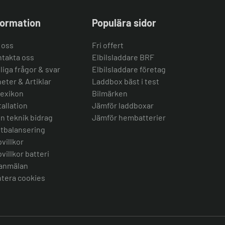
formation
Populära sidor
 oss
Fri offert
takta oss
Elbilsladdare BRF
liga frågor & svar
Elbilsladdare företag
eter & Artiklar
Laddbox bäst i test
lexikon
Bilmärken
tallation
Jämför laddboxar
n teknik bidrag
Jämför hembatterier
tbalansering
villkor
villkor batteri
anmälan
tera cookies