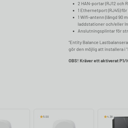
2 HAN-portar (RJ12 och R
1 Ethernetport (RJ45) för 
1 Wifi-antenn (längd 90 
laddstationer och/eller I
Anslutningsplintar för s
“Entity Balance Lastbalansera
gör den möjlig att installera i
OBS! Kräver ett aktiverat P1
5.00
4.38