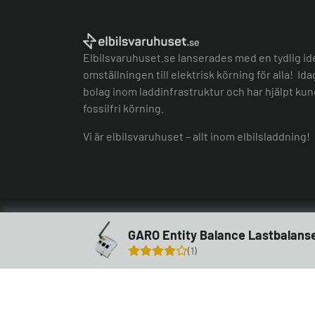
Elbilsvaruhuset.se lanserades med en tydlig id
omställningen till elektrisk körning för alla! Id
bolag inom laddinfrastruktur och har hjälpt kund
fossilfri körning.
Vi är elbilsvaruhuset – allt inom elbilsladdning!
GARO Entity Balance Lastbalans
1