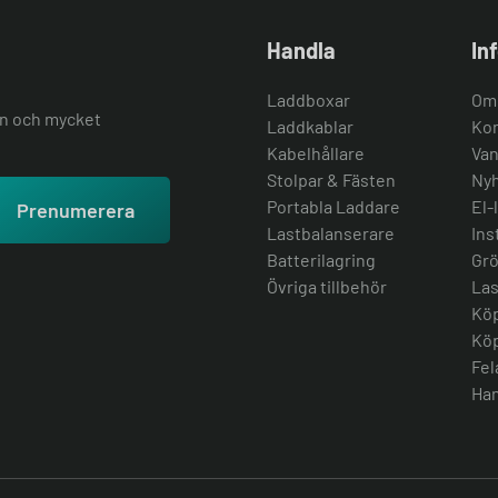
Handla
In
Laddboxar
Om
ion och mycket
Laddkablar
Kon
Kabelhållare
Van
Stolpar & Fästen
Nyh
Portabla Laddare
El-
Prenumerera
Lastbalanserare
Ins
Batterilagring
Grö
Övriga tillbehör
Las
Köp
Köp
Fel
Han