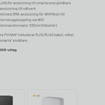
J45) för anslutning till smarta energimätare
anslutning till nätverk
mm) med SMA-anslutning för WifiMesh till
nternetuppkoppling via Wifi
trömtransformator 333mV (tillbehör)
re P1/HAN” inkluderar RJ12/RJ45 kabel, vilket
 “smarta” elmätare.
/HAN-uttag
1.00