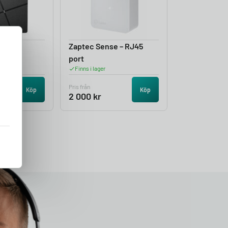
n
Zaptec Sense – RJ45
rare
port
Finns i lager
Pris från
Köp
Köp
2 000
kr