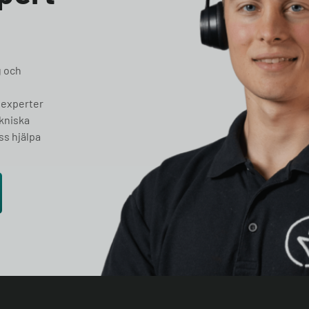
g och
 experter
ekniska
ss hjälpa