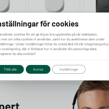
nställningar för cookies
zer – RJ12
Easee Equalizer – RJ45
NexBlue Ze
port
Lastbalanse
Finns i lager
Finns i lager
använder cookies för att ge dig en bra upplevelse på vår webbplats.
 mer om vilka cookies vi använder, samt hur du avaktiverar dem under
Pris från
Pris från
Köp
Köp
tällningar. Under inställningar hittar du också länk till vår integritetspolicy
2 000
kr
2 000
kr
 cookiepolicy, där vi förklarar hur vi använder din personliga data.
epterar du alla cookies?
Tillåt alla
Avvisa
Inställningar
pert