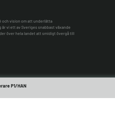
é och vision om att underlätta
ag är vi ett av Sveriges snabbast växande
er över hela landet att smidigt övergå till
erare P1/HAN