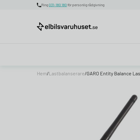
Ring
031-180 180
för personlig rådgivning
Skip to content
Hem
/
Lastbalanserare
/
GARO Entity Balance La