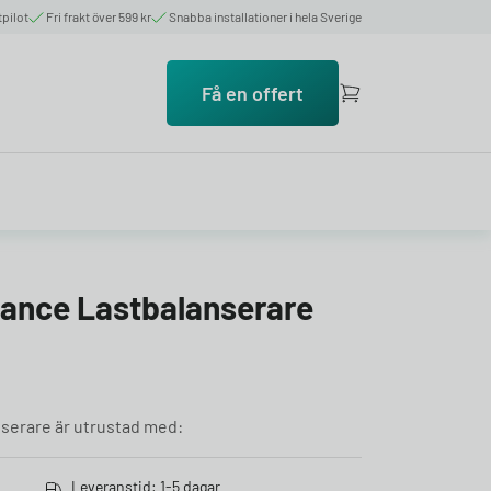
tpilot
Fri frakt över 599 kr
Snabba installationer i hela Sverige
Få en offert
lance Lastbalanserare
nserare är utrustad med:
Leveranstid: 1-5 dagar