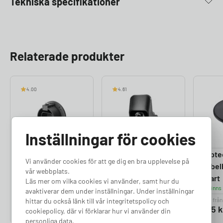
Tekniska specifikationer
Relaterade produkter
4.00
4.61
Inställningar för cookies
Kabelhållare Rak
Kabelhållare
Zapte
Vi använder cookies för att ge dig en bra upplevelse på
Finns i lager
Premium
Kabelh
vår webbplats.
Finns i lager
Svart
Läs mer om vilka cookies vi använder, samt hur du
Finns 
avaktiverar dem under inställningar. Under inställningar
Pris från
Pris från
Pris från
hittar du också länk till vår integritetspolicy och
490
kr
690
kr
695
k
cookiepolicy, där vi förklarar hur vi använder din
personliga data.