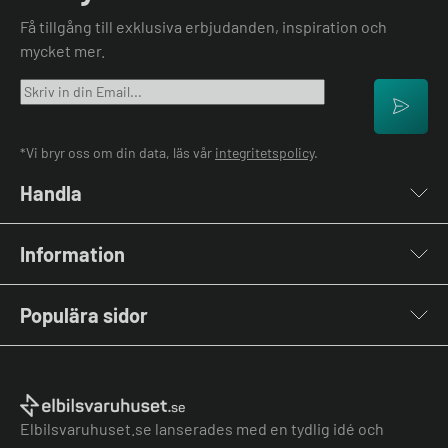
Få tillgång till exklusiva erbjudanden, inspiration och
mycket mer.
*Vi bryr oss om din data, läs vår
integritetspolicy
.
Handla
Laddboxar
Information
Laddkablar
Kabelhållare
Om oss
Stolpar & Fästen
Populära sidor
Kontakta oss
Portabla Laddare
Vanliga frågor & svar
Lastbalanserare
Fri offert
Nyheter & Artiklar
Batterilagring
Elbilsladdare BRF
El-lexikon
Övriga tillbehör
Elbilsladdare företag
Installation
Laddbox bäst i test
Elbilsvaruhuset.se lanserades med en tydlig idé och
Grön teknik bidrag