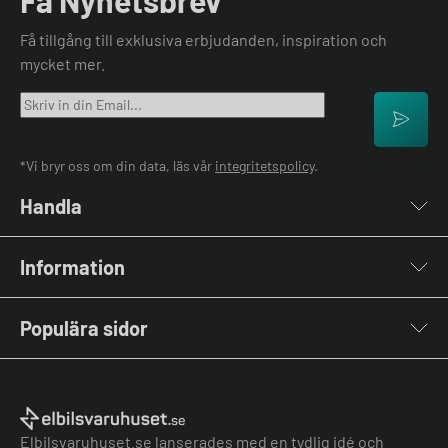
Få tillgång till exklusiva erbjudanden, inspiration och
mycket mer.
*Vi bryr oss om din data, läs vår
integritetspolicy
.
Handla
Laddboxar
Information
Laddkablar
Kabelhållare
Om oss
Stolpar & Fästen
Populära sidor
Kontakta oss
Portabla Laddare
Vanliga frågor & svar
Lastbalanserare
Fri offert
Nyheter & Artiklar
Batterilagring
Elbilsladdare BRF
El-lexikon
Övriga tillbehör
Elbilsladdare företag
Installation
Laddbox bäst i test
Elbilsvaruhuset.se lanserades med en tydlig idé och