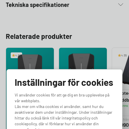
Tekniska specifikationer
Relaterade produkter
4.60
4.55
Inställningar för cookies
Easee Charge Up
Easee Charge Max
Zapte
Vi använder cookies för att ge dig en bra upplevelse på
Laddboxpaket
Laddboxpaket
Ladd
vår webbplats.
Finns i lager
Finns i lager
Finns 
Läs mer om vilka cookies vi använder, samt hur du
avaktiverar dem under inställningar. Under inställningar
hittar du också länk till vår integritetspolicy och
Pris från
Pris från
Pris från
cookiepolicy, där vi förklarar hur vi använder din
5 990
kr
7 490
kr
5 99