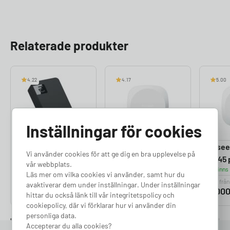
Relaterade produkter
4.22
4.17
5.00
Inställningar för cookies
Perific Max
Easee Equalizer –
Easee 
Vi använder cookies för att ge dig en bra upplevelse på
Lastbalanserare
RJ12 port
RJ45 
vår webbplats.
Finns i lager
Finns i lager
Finns 
Läs mer om vilka cookies vi använder, samt hur du
Pris från
Pris från
Pris från
avaktiverar dem under inställningar. Under inställningar
4 190
kr
2 000
kr
2 00
hittar du också länk till vår integritetspolicy och
cookiepolicy, där vi förklarar hur vi använder din
personliga data.
Accepterar du alla cookies?