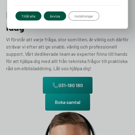
Prata med en expert redan
Tillåt alla
Avvisa
Inställningar
idag
Vi förstår att varje fråga, stor som liten, är viktig och därför
strävar vi efter att ge snabb, vänlig och professionell
support. Vårt dedikerade team av experter finns till hands
för att hjälpa dig med allt från tekniska frågor till praktiska
råd om elbilsladdning. Låt oss hjälpa dig!
031-180 180
Boka samtal