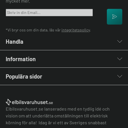
mycket mer.
*Vi bryr oss om din data, läs vår
integritetspolicy
.
Handla
Laddboxar
Information
Laddkablar
Kabelhållare
Om oss
Stolpar & Fästen
Populära sidor
Kontakta oss
Portabla Laddare
Vanliga frågor & svar
Lastbalanserare
Fri offert
Nyheter & Artiklar
Batterilagring
Elbilsladdare BRF
El-lexikon
Övriga tillbehör
Elbilsladdare företag
Installation
Laddbox bäst i test
Elbilsvaruhuset.se lanserades med en tydlig idé och
Grön teknik bidrag
Bilmärken
vision om att underlätta omställningen till elektrisk
Lastbalansering
Jämför laddboxar
körning för alla! Idag är vi ett av Sveriges snabbast
Köpvillkor