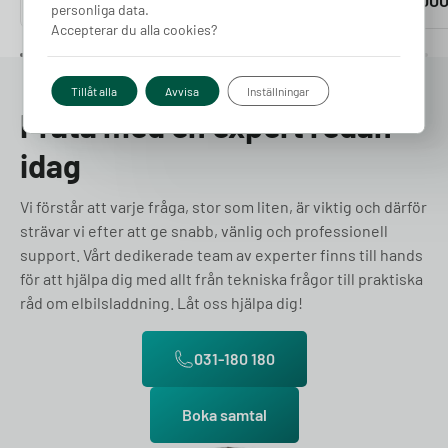
4 190
kr
2 000
kr
2 00
personliga data.
Accepterar du alla cookies?
Tillåt alla
Avvisa
Inställningar
Prata med en expert redan
idag
Vi förstår att varje fråga, stor som liten, är viktig och därför
strävar vi efter att ge snabb, vänlig och professionell
support. Vårt dedikerade team av experter finns till hands
för att hjälpa dig med allt från tekniska frågor till praktiska
råd om elbilsladdning. Låt oss hjälpa dig!
031-180 180
Boka samtal