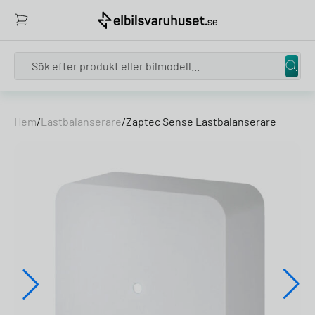
Search
Skip to content
Hem
/
Lastbalanserare
/
Zaptec Sense Lastbalanserare