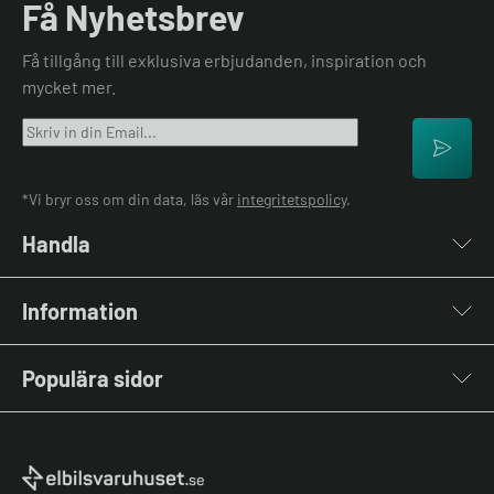
Få Nyhetsbrev
Få tillgång till exklusiva erbjudanden, inspiration och
mycket mer.
*Vi bryr oss om din data, läs vår
integritetspolicy
.
Handla
Laddboxar
Information
Laddkablar
Kabelhållare
Om oss
Stolpar & Fästen
Populära sidor
Kontakta oss
Portabla Laddare
Vanliga frågor & svar
Lastbalanserare
Fri offert
Nyheter & Artiklar
Batterilagring
Elbilsladdare BRF
El-lexikon
Övriga tillbehör
Elbilsladdare företag
Installation