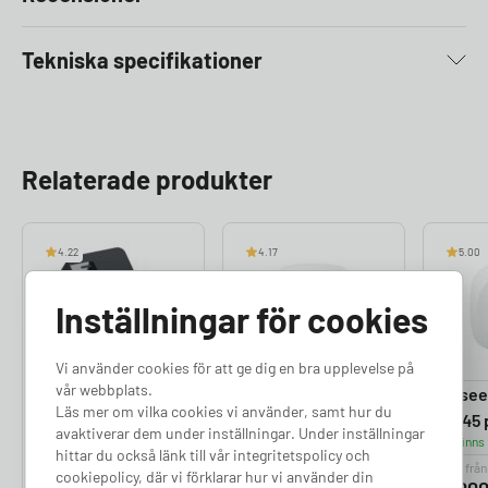
Tekniska specifikationer
Relaterade produkter
4.22
4.17
5.00
Inställningar för cookies
Vi använder cookies för att ge dig en bra upplevelse på
vår webbplats.
Perific Max
Easee Equalizer –
Easee 
Läs mer om vilka cookies vi använder, samt hur du
Lastbalanserare
RJ12 port
RJ45 
avaktiverar dem under inställningar. Under inställningar
Finns i lager
Finns i lager
Finns 
hittar du också länk till vår integritetspolicy och
Pris från
Pris från
Pris från
cookiepolicy, där vi förklarar hur vi använder din