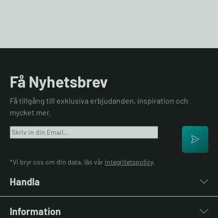
Få Nyhetsbrev
Få tillgång till exklusiva erbjudanden, inspiration och
mycket mer.
*Vi bryr oss om din data, läs vår
integritetspolicy
.
Handla
Laddboxar
Information
Laddkablar