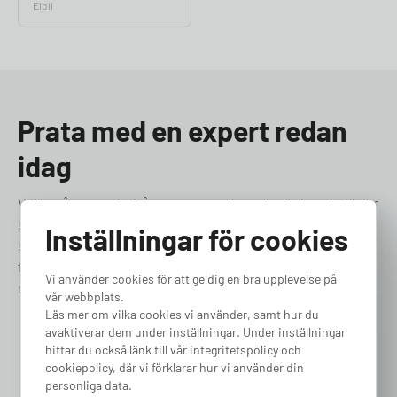
Elbil
Prata med en expert redan
idag
Vi förstår att varje fråga, stor som liten, är viktig och därför
strävar vi efter att ge snabb, vänlig och professionell
Inställningar för cookies
support. Vårt dedikerade team av experter finns till hands
för att hjälpa dig med allt från tekniska frågor till praktiska
Vi använder cookies för att ge dig en bra upplevelse på
råd om elbilsladdning. Låt oss hjälpa dig!
vår webbplats.
Läs mer om vilka cookies vi använder, samt hur du
avaktiverar dem under inställningar. Under inställningar
031-180 180
hittar du också länk till vår integritetspolicy och
cookiepolicy, där vi förklarar hur vi använder din
personliga data.
Boka samtal