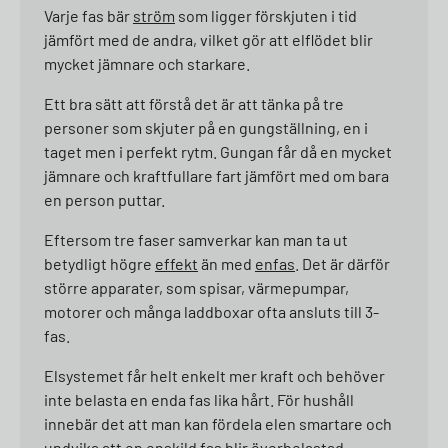
Varje fas bär
ström
som ligger förskjuten i tid
jämfört med de andra, vilket gör att elflödet blir
mycket jämnare och starkare.
Ett bra sätt att förstå det är att tänka på tre
personer som skjuter på en gungställning, en i
taget men i perfekt rytm. Gungan får då en mycket
jämnare och kraftfullare fart jämfört med om bara
en person puttar.
Eftersom tre faser samverkar kan man ta ut
betydligt högre
effekt
än med
enfas
. Det är därför
större apparater, som spisar, värmepumpar,
motorer och många laddboxar ofta ansluts till 3-
fas.
Elsystemet får helt enkelt mer kraft och behöver
inte belasta en enda fas lika hårt. För hushåll
innebär det att man kan fördela elen smartare och
undvika att en enskild fas blir överbelastad.