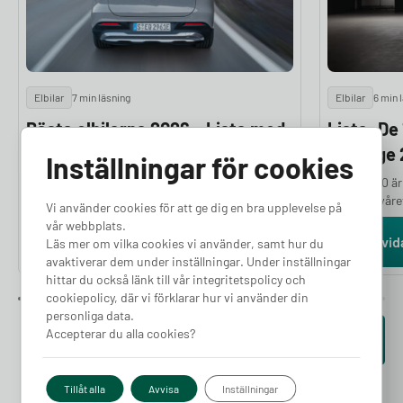
Elbilar
7 min läsning
Elbilar
6 min 
Bästa elbilarna 2026 – Lista med
Lista: De
24 modeller
i Sverige
Inställningar för cookies
Om du funderar på vilka som är de bästa
Volvo EX40 är
elbilarna har du kommit helt rätt. Norska
första halvår
Vi använder cookies för att ge dig en bra upplevelse på
Motor.no granskar och testar ett stort antal
mellan januari
vår webbplats.
elbilar varje år för att ge dig en objektiv och
Tesla Model Y
Läs vidare
Läs vid
Läs mer om vilka cookies vi använder, samt hur du
välgrundad ranking. Bedömningarna bygger på
under samma p
avaktiverar dem under inställningar. Under inställningar
en hel rad parametrar, bland annat prestanda,
som flest sven
hittar du också länk till vår integritetspolicy och
räckvidd, komfort, lastutrymme och
färska siffror
cookiepolicy, där vi förklarar hur vi använder din
prisvärdhet, kombinerat med experternas
personliga data.
subjektiva intryck. I den här artikeln presenterar
Accepterar du alla cookies?
Se fler artiklar
vi de 24 bästa elbilarna 2026.
Tillåt alla
Avvisa
Inställningar