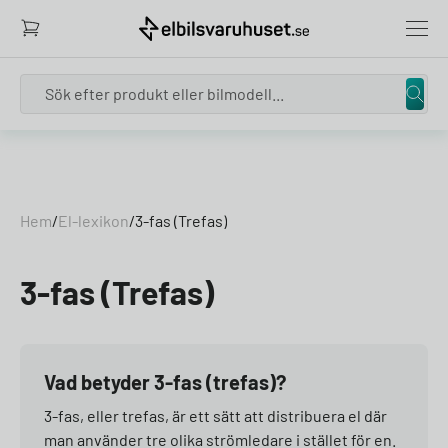
Search
Skip to content
Hem
/
El-lexikon
/
3-fas (Trefas)
3-fas (Trefas)
Vad betyder 3-fas (trefas)?
3-fas, eller trefas, är ett sätt att distribuera el där
man använder tre olika strömledare i stället för en.