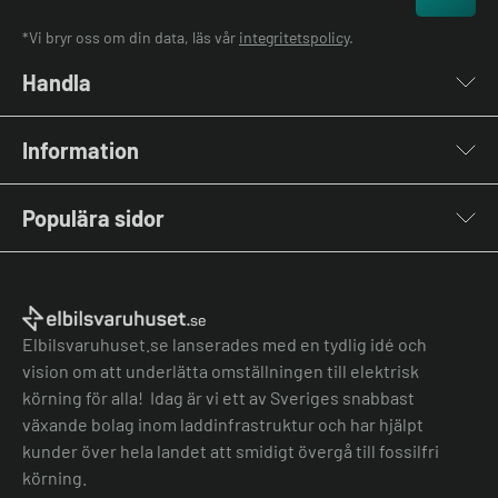
*Vi bryr oss om din data, läs vår
integritetspolicy
.
Handla
Laddboxar
Information
Laddkablar
Kabelhållare
Om oss
Stolpar & Fästen
Populära sidor
Kontakta oss
Portabla Laddare
Vanliga frågor & svar
Lastbalanserare
Fri offert
Nyheter & Artiklar
Batterilagring
Elbilsladdare BRF
El-lexikon
Övriga tillbehör
Elbilsladdare företag
Installation
Laddbox bäst i test
Elbilsvaruhuset.se lanserades med en tydlig idé och
Grön teknik bidrag
Bilmärken
vision om att underlätta omställningen till elektrisk
Lastbalansering
Jämför laddboxar
körning för alla! Idag är vi ett av Sveriges snabbast
Köpvillkor
Jämför hembatterier
växande bolag inom laddinfrastruktur och har hjälpt
Köpvillkor batteri
kunder över hela landet att smidigt övergå till fossilfri
Felanmälan
körning.
Hantera cookies