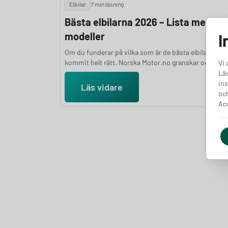
Elbilar
7 min läsning
Bästa elbilarna 2026 – Lista med 24
modeller
I
Om du funderar på vilka som är de bästa elbilarna ha
kommit helt rätt. Norska Motor.no granskar och testa
Vi 
stort antal elbilar varje år för att ge dig en objektiv oc
Läs
välgrundad ranking. Bedömningarna bygger på en hel
ins
Läs vidare
parametrar, bland annat prestanda, räckvidd, komfor
och
lastutrymme och prisvärdhet, kombinerat med expe
Acc
subjektiva intryck. I den här artikeln presenterar vi d
bästa elbilarna 2026.