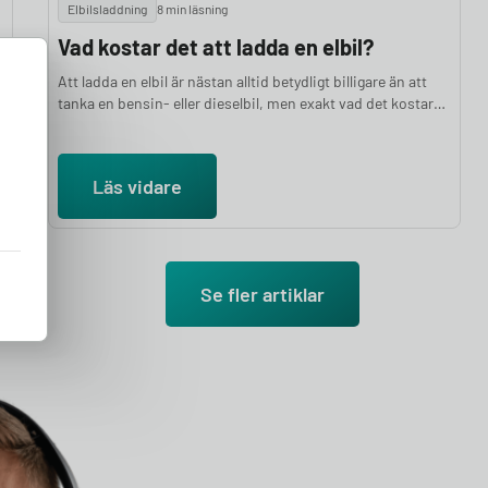
Elbilsladdning
8 min läsning
Vad kostar det att ladda en elbil?
Att ladda en elbil är nästan alltid betydligt billigare än att
tanka en bensin- eller dieselbil, men exakt vad det kostar
beror på var du laddar. Hemmaladdning är billigast för de
allra flesta: en full laddning hemma kostar i snitt mellan 75
och 250 kronor beroende på batteristorlek och elavtal,
Läs vidare
medan samma laddning på en publik snabbladdare kan
kosta 250 till 500 kronor. I den här artikeln går vi igenom
vad det kostar att ladda en elbil hemma och publikt, vad
som påverkar priset, och hur du räknar ut din egen
kostnad.
Se fler artiklar