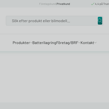
Företagskund
|
Privatkund
4,4 på Trus
Search
Produkter
Batterilagring
Företag/BRF
Kontakt