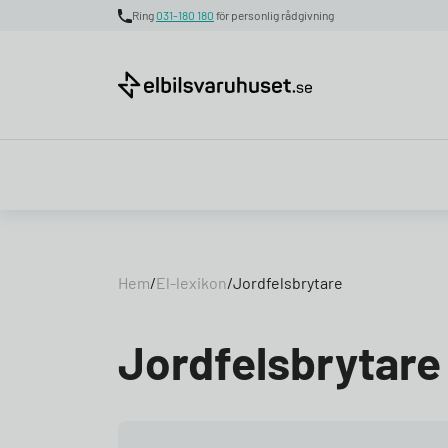
Ring
031-180 180
för personlig rådgivning
Skip to content
Hem
/
El-lexikon
/
Jordfelsbrytare
Jordfelsbrytare