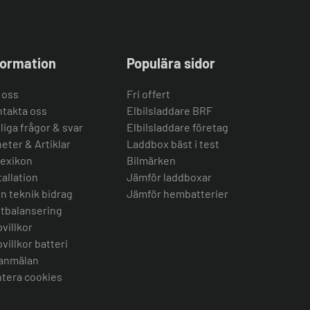
formation
Populära sidor
 oss
Fri offert
takta oss
Elbilsladdare BRF
liga frågor & svar
Elbilsladdare företag
eter & Artiklar
Laddbox bäst i test
lexikon
Bilmärken
tallation
Jämför laddboxar
n teknik bidrag
Jämför hembatterier
tbalansering
villkor
villkor batteri
anmälan
tera cookies