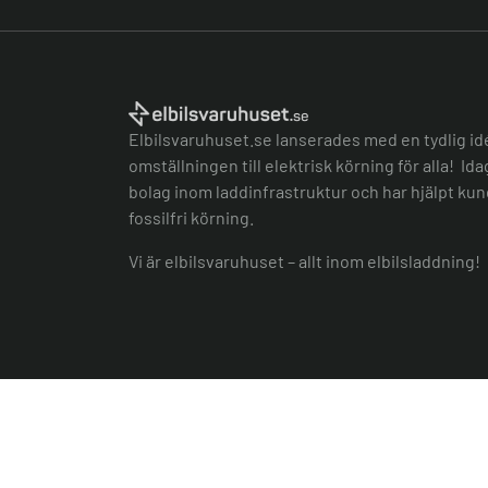
Elbilsvaruhuset.se lanserades med en tydlig id
omställningen till elektrisk körning för alla! Id
bolag inom laddinfrastruktur och har hjälpt kund
fossilfri körning.
Vi är elbilsvaruhuset – allt inom elbilsladdning!