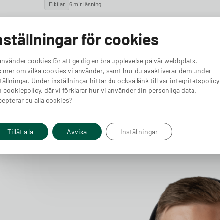
Elbilar
6 min läsning
Lista: De 10 populäraste elbilarna i
Sverige 2026
nställningar för cookies
r du
Volvo EX40 är Sveriges populäraste elbil under första
r ett
halvåret 2026, med 6 275 nyregistreringar mellan januari
använder cookies för att ge dig en bra upplevelse på vår webbplats.
h
och juni. Det är klart fler än tvåan Tesla Model Y som
 mer om vilka cookies vi använder, samt hur du avaktiverar dem under
 rad
registrerats 4 862 gånger under samma period. Här är de
tällningar. Under inställningar hittar du också länk till vår integritetspolicy
Läs vidare
t,
tio elbilsmodeller som flest svenskar valt hittills under
 cookiepolicy, där vi förklarar hur vi använder din personliga data.
rternas
2026, med färska siffror från Mobility Sweden.
epterar du alla cookies?
e 24
Tillåt alla
Avvisa
Inställningar