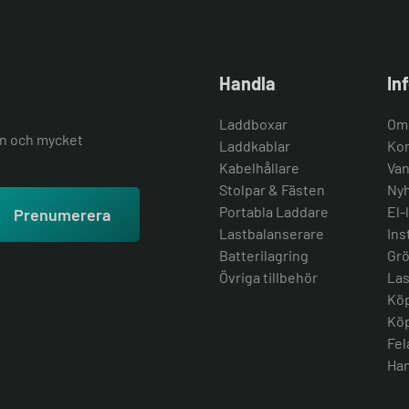
Handla
In
Laddboxar
Om
ion och mycket
Laddkablar
Kon
Kabelhållare
Van
Stolpar & Fästen
Nyh
Portabla Laddare
El-
Prenumerera
Lastbalanserare
Ins
Batterilagring
Grö
Övriga tillbehör
Las
Köp
Köp
Fel
Han