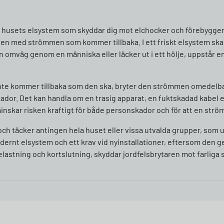
 i husets elsystem som skyddar dig mot elchocker och förebygger
den med strömmen som kommer tillbaka. I ett friskt elsystem ska 
en omväg genom en människa eller läcker ut i ett hölje, uppstår e
nte kommer tillbaka som den ska, bryter den strömmen omedelbar
skador. Det kan handla om en trasig apparat, en fuktskadad kabel e
kar risken kraftigt för både personskador och för att en ströml
ch täcker antingen hela huset eller vissa utvalda grupper, som
modernt elsystem och ett krav vid nyinstallationer, eftersom den g
lastning och kortslutning, skyddar jordfelsbrytaren mot farliga 