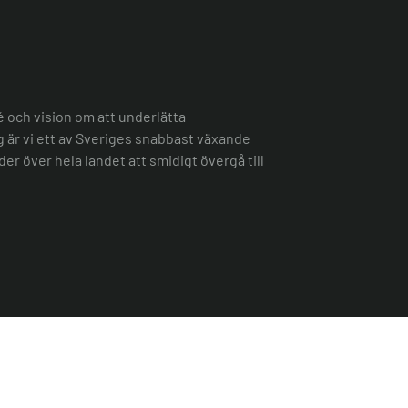
é och vision om att underlätta
ag är vi ett av Sveriges snabbast växande
er över hela landet att smidigt övergå till