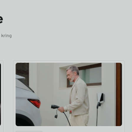
e
 kring