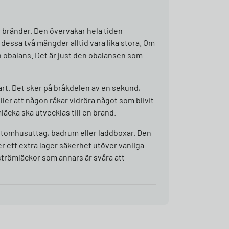
 bränder. Den övervakar hela tiden
dessa två mängder alltid vara lika stora. Om
n obalans. Det är just den obalansen som
t. Det sker på bråkdelen av en sekund,
ller att någon råkar vidröra något som blivit
äcka ska utvecklas till en brand.
 utomhusuttag, badrum eller laddboxar. Den
er ett extra lager säkerhet utöver vanliga
strömläckor som annars är svåra att