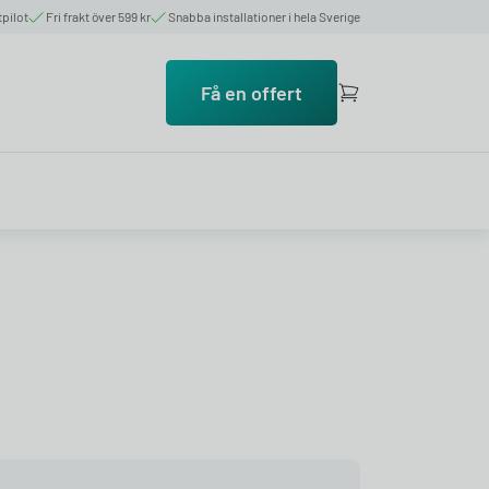
tpilot
Fri frakt över 599 kr
Snabba installationer i hela Sverige
Få en offert