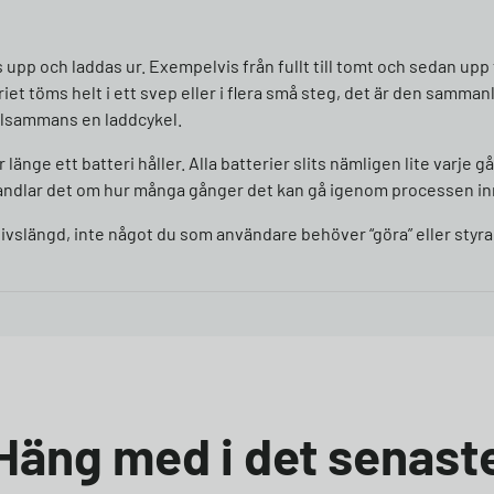
 upp och laddas ur. Exempelvis från fullt till tomt och sedan upp 
riet töms helt i ett svep eller i flera små steg, det är den samm
illsammans en laddcykel.
länge ett batteri håller. Alla batterier slits nämligen lite varje
er handlar det om hur många gånger det kan gå igenom processen i
 livslängd, inte något du som användare behöver “göra” eller styra
Häng med i det senast