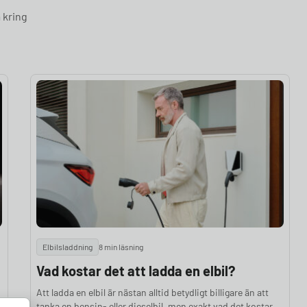
 kring
Elbilsladdning
8 min läsning
Vad kostar det att ladda en elbil?
Att ladda en elbil är nästan alltid betydligt billigare än att
tanka en bensin- eller dieselbil, men exakt vad det kostar