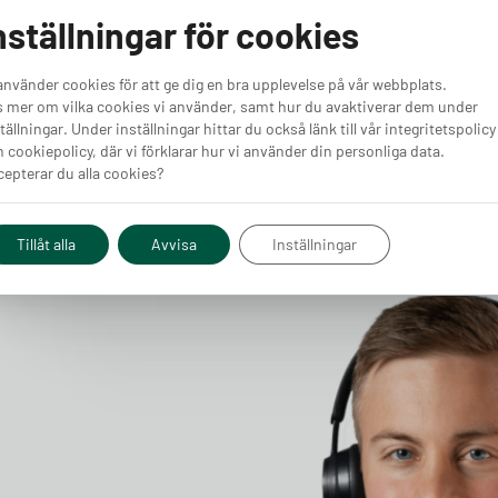
r du
Volvo EX40 är Sveriges populäraste elbil under första
nställningar för cookies
r ett
halvåret 2026, med 6 275 nyregistreringar mellan januari
h
och juni. Det är klart fler än tvåan Tesla Model Y som
 rad
registrerats 4 862 gånger under samma period. Här är de
Läs vidare
använder cookies för att ge dig en bra upplevelse på vår webbplats.
t,
tio elbilsmodeller som flest svenskar valt hittills under
 mer om vilka cookies vi använder, samt hur du avaktiverar dem under
rternas
2026, med färska siffror från Mobility Sweden.
tällningar. Under inställningar hittar du också länk till vår integritetspolicy
e 24
 cookiepolicy, där vi förklarar hur vi använder din personliga data.
epterar du alla cookies?
Tillåt alla
Avvisa
Inställningar