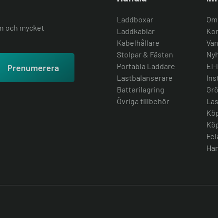
Laddboxar
Om
ion och mycket
Laddkablar
Kon
Kabelhållare
Van
Stolpar & Fästen
Nyh
Portabla Laddare
El-
Prenumerera
Lastbalanserare
Ins
Batterilagring
Grö
Övriga tillbehör
Las
Köp
Köp
Fel
Han