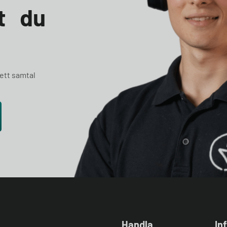
et du
 ett samtal
Handla
In