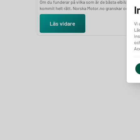
Om du funderar på vilka som är de bästa elbilarna ha
I
kommit helt rätt. Norska Motor.no granskar och testa
stort antal elbilar varje år för att ge dig en objektiv oc
välgrundad ranking. Bedömningarna bygger på en hel
Läs vidare
Vi 
parametrar, bland annat prestanda, räckvidd, komfor
Läs
lastutrymme och prisvärdhet, kombinerat med expe
ins
subjektiva intryck. I den här artikeln presenterar vi d
och
bästa elbilarna 2026.
Acc