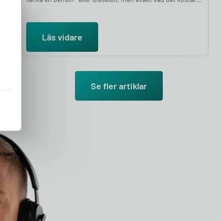
beror på var du laddar. Hemmaladdning är billigast för de
allra flesta: en full laddning hemma kostar i snitt mellan 75
och 250 kronor beroende på batteristorlek och elavtal,
Läs vidare
medan samma laddning på en publik snabbladdare kan
kosta 250 till 500 kronor. I den här artikeln går vi igenom
vad det kostar att ladda en elbil hemma och publikt, vad
som påverkar priset, och hur du räknar ut din egen
kostnad.
Se fler artiklar