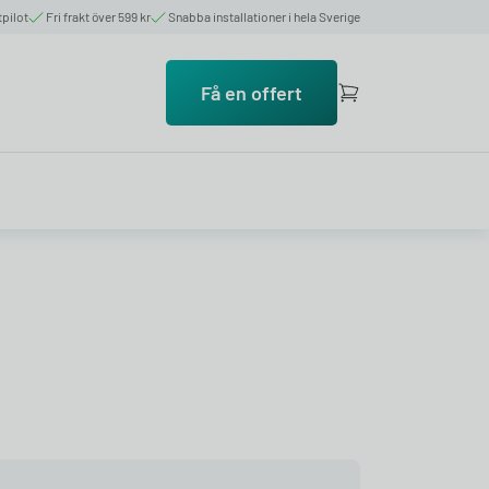
tpilot
Fri frakt över 599 kr
Snabba installationer i hela Sverige
Få en offert