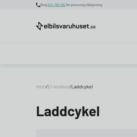
Ring
031-180 180
för personlig rådgivning
Skip to content
Hem
/
El-lexikon
/
Laddcykel
Laddcykel