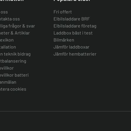
 oss
Fri offert
takta oss
Elbilsladdare BRF
liga frågor & svar
Elbilsladdare företag
eter & Artiklar
Laddbox bäst i test
lexikon
Bilmärken
tallation
Jämför laddboxar
n teknik bidrag
Jämför hembatterier
tbalansering
villkor
villkor batteri
anmälan
tera cookies