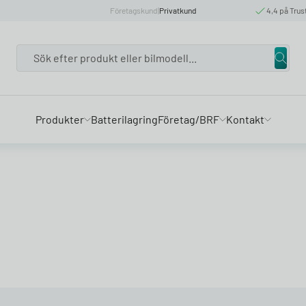
Företagskund
|
Privatkund
4,4 på Trus
Search
Produkter
Batterilagring
Företag/BRF
Kontakt