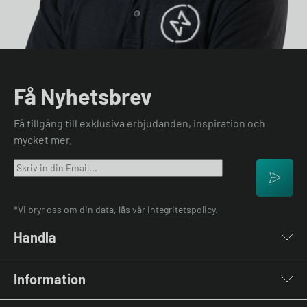
Få Nyhetsbrev
Få tillgång till exklusiva erbjudanden, inspiration och
mycket mer.
*Vi bryr oss om din data, läs vår
integritetspolicy
.
Handla
Laddboxar
Information
Laddkablar
Kabelhållare