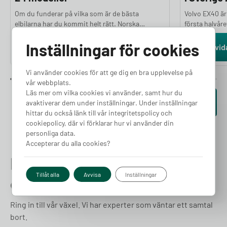
Om du funderar på vilka som är de bästa
Volvo EX40 är
elbilarna har du kommit helt rätt. Norska
första halvår
Motor.no granskar och testar ett stort antal
mellan januari
elbilar varje år för att ge dig en objektiv och
Tesla Model Y
Inställningar för cookies
Läs vidare
Läs vid
välgrundad ranking. Bedömningarna bygger på
under samma p
en hel rad parametrar, bland annat prestanda,
som flest sven
Vi använder cookies för att ge dig en bra upplevelse på
räckvidd, komfort, lastutrymme och
färska siffror
vår webbplats.
prisvärdhet, kombinerat med experternas
Läs mer om vilka cookies vi använder, samt hur du
subjektiva intryck. I den här artikeln presenterar
Se fler artiklar
avaktiverar dem under inställningar. Under inställningar
vi de 24 bästa elbilarna 2026.
hittar du också länk till vår integritetspolicy och
cookiepolicy, där vi förklarar hur vi använder din
personliga data.
Accepterar du alla cookies?
Hittar du inte det du letar
Tillåt alla
Avvisa
Inställningar
efter?
Ring in till vår växel. Vi har experter som väntar ett samtal
bort.