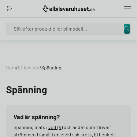
Search
Skip to content
Hem
/
El-lexikon
/
Spänning
Spänning
Vad är spänning?
Spänning mäts i
volt (V)
och är det som ”driver”
strömmen
framåt i en elektrisk krets. Ett enkelt