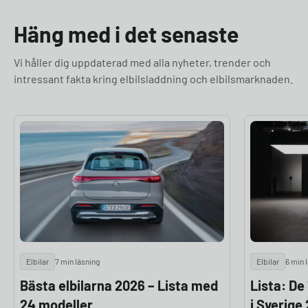
Häng med i det senaste
Vi håller dig uppdaterad med alla nyheter, trender och
intressant fakta kring elbilsladdning och elbilsmarknaden.
Elbilar
7 min läsning
Elbilar
6 min 
Bästa elbilarna 2026 – Lista med
Lista: De
24 modeller
i Sverige