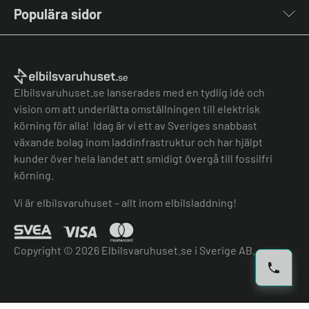
Om oss
Stolpar & Fästen
Populära sidor
Kontakta oss
Portabla Laddare
Vanliga frågor & svar
Lastbalanserare
Fri offert
Nyheter & Artiklar
Batterilagring
Elbilsladdare BRF
El-lexikon
Övriga tillbehör
Elbilsladdare företag
Installation
Laddbox bäst i test
Elbilsvaruhuset.se lanserades med en tydlig idé och
Grön teknik bidrag
Bilmärken
vision om att underlätta omställningen till elektrisk
Lastbalansering
Jämför laddboxar
körning för alla! Idag är vi ett av Sveriges snabbast
Köpvillkor
Jämför hembatterier
växande bolag inom laddinfrastruktur och har hjälpt
Köpvillkor batteri
kunder över hela landet att smidigt övergå till fossilfri
Felanmälan
körning.
Hantera cookies
Vi är elbilsvaruhuset – allt inom elbilsladdning!
Copyright © 2026 Elbilsvaruhuset.se i Sverige AB.