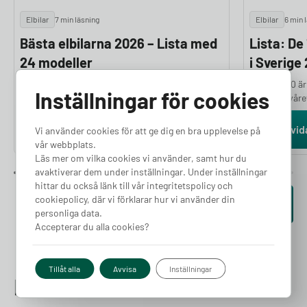
Elbilar
7 min läsning
Elbilar
6 min 
Bästa elbilarna 2026 – Lista med
Lista: De
24 modeller
i Sverige
Om du funderar på vilka som är de bästa
Volvo EX40 är
Inställningar för cookies
elbilarna har du kommit helt rätt. Norska
första halvår
Motor.no granskar och testar ett stort antal
mellan januari
elbilar varje år för att ge dig en objektiv och
Tesla Model Y
Läs vidare
Läs vid
Vi använder cookies för att ge dig en bra upplevelse på
välgrundad ranking. Bedömningarna bygger på
under samma p
vår webbplats.
en hel rad parametrar, bland annat prestanda,
som flest sven
Läs mer om vilka cookies vi använder, samt hur du
räckvidd, komfort, lastutrymme och
färska siffror
avaktiverar dem under inställningar. Under inställningar
prisvärdhet, kombinerat med experternas
hittar du också länk till vår integritetspolicy och
subjektiva intryck. I den här artikeln presenterar
cookiepolicy, där vi förklarar hur vi använder din
Se fler artiklar
vi de 24 bästa elbilarna 2026.
personliga data.
Accepterar du alla cookies?
Tillåt alla
Avvisa
Inställningar
Hittar du inte det du letar