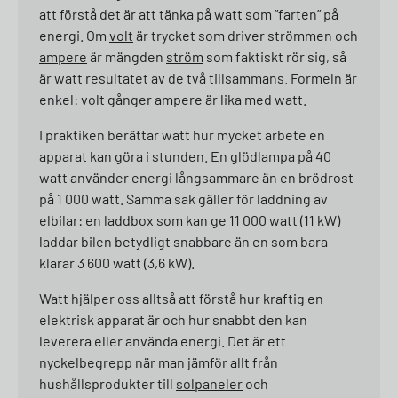
att förstå det är att tänka på watt som ”farten” på
energi. Om
volt
är trycket som driver strömmen och
ampere
är mängden
ström
som faktiskt rör sig, så
är watt resultatet av de två tillsammans. Formeln är
enkel: volt gånger ampere är lika med watt.
I praktiken berättar watt hur mycket arbete en
apparat kan göra i stunden. En glödlampa på 40
watt använder energi långsammare än en brödrost
på 1 000 watt. Samma sak gäller för laddning av
elbilar: en laddbox som kan ge 11 000 watt (11 kW)
laddar bilen betydligt snabbare än en som bara
klarar 3 600 watt (3,6 kW).
Watt hjälper oss alltså att förstå hur kraftig en
elektrisk apparat är och hur snabbt den kan
leverera eller använda energi. Det är ett
nyckelbegrepp när man jämför allt från
hushållsprodukter till
solpaneler
och