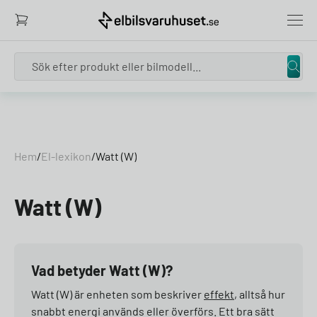
Search
Skip to content
Hem
/
El-lexikon
/
Watt (W)
Watt (W)
Vad betyder Watt (W)?
Watt (W) är enheten som beskriver
effekt
, alltså hur
snabbt energi används eller överförs. Ett bra sätt