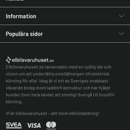
Laddboxar
Information
Laddkablar
Kabelhållare
Om oss
Stolpar & Fästen
Populära sidor
Kontakta oss
Portabla Laddare
Vanliga frågor & svar
Lastbalanserare
Fri offert
Nyheter & Artiklar
Batterilagring
Elbilsladdare BRF
El-lexikon
Övriga tillbehör
Elbilsladdare företag
Installation
Laddbox bäst i test
Elbilsvaruhuset.se lanserades med en tydlig idé och
Grön teknik bidrag
Bilmärken
vision om att underlätta omställningen till elektrisk
Lastbalansering
Jämför laddboxar
körning för alla! Idag är vi ett av Sveriges snabbast
Köpvillkor
Jämför hembatterier
växande bolag inom laddinfrastruktur och har hjälpt
Köpvillkor batteri
kunder över hela landet att smidigt övergå till fossilfri
Felanmälan
körning.
Hantera cookies
Vi är elbilsvaruhuset – allt inom elbilsladdning!