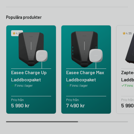
Populära produkter
4.60
4.55
Easee Charge Up
Easee Charge Max
Zapte
Laddboxpaket
Laddboxpaket
Ladd
Finns i lager
Finns i lager
Finns 
Pris från
Pris från
Pris från
5 990
kr
7 490
kr
5 99