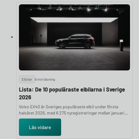
experternas subjektiva intryck. I den här artikeln
presenterar vi de 24 bästa elbilarna 2026.
Elbilar
6 min läsning
Lista: De 10 populäraste elbilarna i Sverige
2026
Volvo EX40 är Sveriges populäraste elbil under första
halvåret 2026, med 6 275 nyregistreringar mellan januari
och juni. Det är klart fler än tvåan Tesla Model Y som
registrerats 4 862 gånger under samma period. Här är de
Läs vidare
tio elbilsmodeller som flest svenskar valt hittills under
2026, med färska siffror från Mobility Sweden.