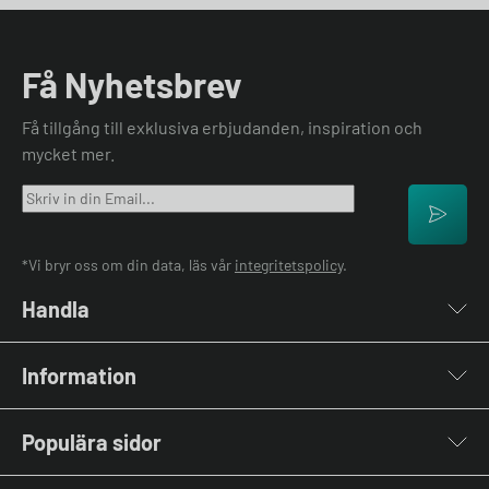
Få Nyhetsbrev
Få tillgång till exklusiva erbjudanden, inspiration och
mycket mer.
*Vi bryr oss om din data, läs vår
integritetspolicy
.
Handla
Laddboxar
Information
Laddkablar
Kabelhållare
Om oss
Stolpar & Fästen
Populära sidor
Kontakta oss
Portabla Laddare
Vanliga frågor & svar
Lastbalanserare
Fri offert