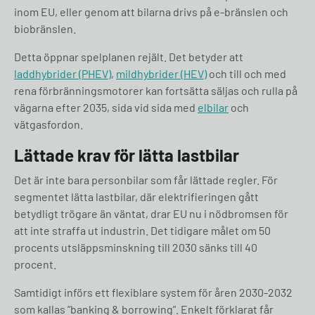
inom EU, eller genom att bilarna drivs på e-bränslen och
biobränslen.
Detta öppnar spelplanen rejält. Det betyder att
laddhybrider (PHEV)
,
mildhybrider (HEV)
och till och med
rena förbränningsmotorer kan fortsätta säljas och rulla på
vägarna efter 2035, sida vid sida med
elbilar
och
vätgasfordon.
Lättade krav för lätta lastbilar
Det är inte bara personbilar som får lättade regler. För
segmentet lätta lastbilar, där elektrifieringen gått
betydligt trögare än väntat, drar EU nu i nödbromsen för
att inte straffa ut industrin. Det tidigare målet om 50
procents utsläppsminskning till 2030 sänks till 40
procent.
Samtidigt införs ett flexiblare system för åren 2030-2032
som kallas ”banking & borrowing”. Enkelt förklarat får