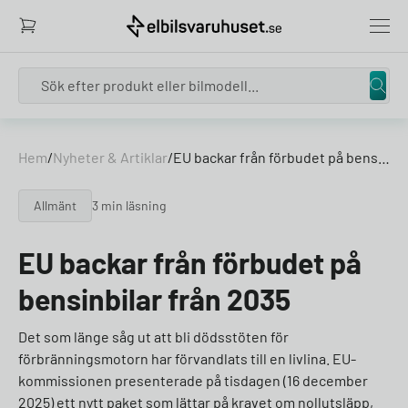
Search
Hem
/
Nyheter & Artiklar
/
EU backar från förbudet på bensinbilar från 2035
Allmänt
3 min läsning
EU backar från förbudet på
bensinbilar från 2035
Det som länge såg ut att bli dödsstöten för
förbränningsmotorn har förvandlats till en livlina. EU-
kommissionen presenterade på tisdagen (16 december
2025) ett nytt paket som lättar på kravet om nollutsläpp,