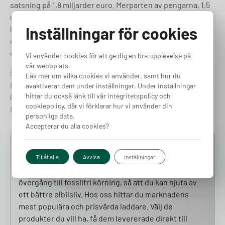
satsning på 1,8 miljarder euro. Merparten av pengarna, 1,5
miljarder, viks åt räntefria lån till europeiska
Inställningar för cookies
battericellstillverkare. Målet är att bygga en helt
europeisk värdekedja och minska beroendet av
dominerande globala spelare.
Vi använder cookies för att ge dig en bra upplevelse på
vår webbplats.
Sammanfattningsvis är budskapet från Bryssel tydligt:
Läs mer om vilka cookies vi använder, samt hur du
Klimatmålen ligger fast, men vägen dit har blivit betydligt
avaktiverar dem under inställningar. Under inställningar
hittar du också länk till vår integritetspolicy och
krokigare – och mer tillåtande för den teknik som byggde
cookiepolicy, där vi förklarar hur vi använder din
Europas bilindustri.
personliga data.
Accepterar du alla cookies?
För ett smidigare elbilsliv
Tillåt alla
Avvisa
Inställningar
Vi är här för att ge dig en smidig och bekväm
övergång till fossilfri körning, så att du kan njuta av
ett bättre elbilsliv. Hos oss hittar du marknadens
mest populära och prisvärda laddare. Välj de
produkter du vill ha, få dem levererade direkt till