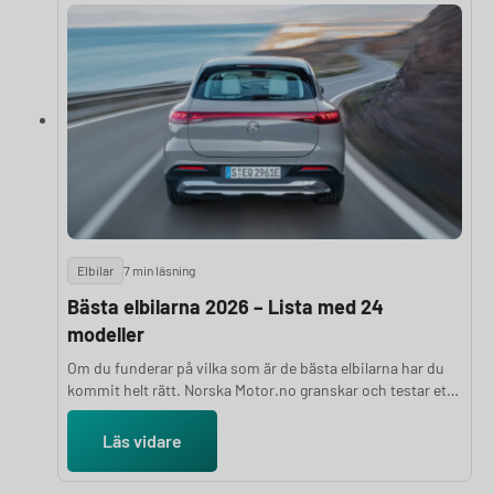
Elbilar
7 min läsning
Bästa elbilarna 2026 – Lista med 24
modeller
Om du funderar på vilka som är de bästa elbilarna har du
kommit helt rätt. Norska Motor.no granskar och testar ett
stort antal elbilar varje år för att ge dig en objektiv och
välgrundad ranking. Bedömningarna bygger på en hel rad
Läs vidare
parametrar, bland annat prestanda, räckvidd, komfort,
lastutrymme och prisvärdhet, kombinerat med