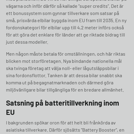
vägarna och inför därför så kallade ”super credits”. Det är
ett bonussystem som gynnar tillverkare som satsar på
små, prisvärda elbilar byggda inom EU fram till 2035. En ny
fordonskategori för elbilar upp till 4,2 meter införs också
för att göra det enklare för länder att ge riktade bidrag till
just dessa modeller.
Men någon måste betala för omställningen, och här riktas
blicken mot storföretagen. Nya bindande nationella mål
ska tvinga företag att välja noll- eller lågutsläppsbilar i
sina fordonsflottor. Tanken är att dessa bilar snabbt ska
komma ut på begagnatmarknaden och därmed göra
miljövänligare bilar tillgängliga för en bredare allmänhet.
Satsning på batteritillverkning inom
EU
I bakgrunden spökar oron för att helt bli frånkörda av
asiatiska tillverkare. Därför sjösätts ”Battery Booster”, en