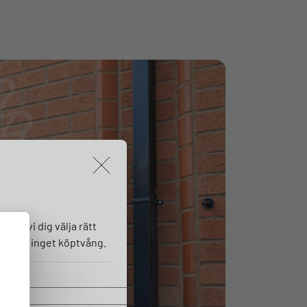
lper vi dig välja rätt
vning – inget köptvång.
 namn
*