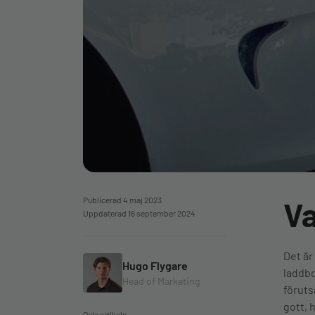
Publicerad 4 maj 2023
Va
Uppdaterad 16 september 2024
Det är
Hugo Flygare
laddbo
Head of Marketing
föruts
gott, 
Dela artikeln