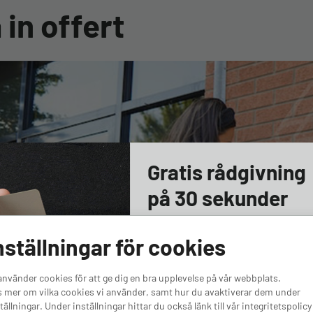
 in offert
Gratis rådgivning
på 30 sekunder
Svara på några snabba frågor så hjä
nställningar för cookies
laddbox eller batteri. Gratis rådgi
använder cookies för att ge dig en bra upplevelse på vår webbplats.
Vad är du intresserad av?
*
Ditt
 mer om vilka cookies vi använder, samt hur du avaktiverar dem under
tällningar. Under inställningar hittar du också länk till vår integritetspolicy