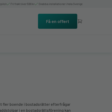
tpilot
Fri frakt över 599 kr
Snabba installationer i hela Sverige
Få en offert
llt fler boende i bostadsrätter efterfrågar
a laddstolpar i en bostadsrättsförening kan