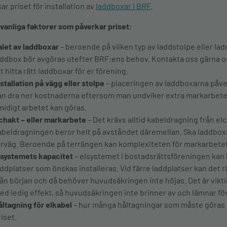
ar priset för installation av
laddboxar i BRF
.
vanliga faktorer som påverkar priset:
alet av laddboxar
– beroende på vilken typ av laddstolpe eller lad
addbox bör avgöras utefter BRF:ens behov. Kontakta oss gärna oc
t hitta rätt laddboxar för er förening.
nstallation på vägg eller stolpe
– placeringen av laddboxarna påverk
an dra ner kostnaderna eftersom man undviker extra markarbete
midigt arbetet kan göras.
chakt – eller markarbete
– Det krävs alltid kabeldragning från el
abeldragningen beror helt på avståndet däremellan. Ska laddbox
örväg. Beroende på terrängen kan komplexiteten för markarbetet 
lsystemets kapacitet
– elsystemet i bostadsrättsföreningen ka
addplatser som önskas installeras. Vid färre laddplatser kan det 
rån början och då behöver huvudsäkringen inte höjas. Det är viktigt 
ed ledig effekt, så huvudsäkringen inte brinner av och lämnar f
åltagning för elkabel
– hur många håltagningar som måste göras 
riset.