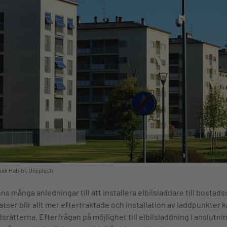
bak Habibi, Unsplash
nns många anledningar till att installera elbilsladdare till bost
atser blir allt mer eftertraktade och installation av laddpunkter
srätterna. Efterfrågan på möjlighet till elbilsladdning i anslutni