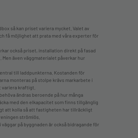
dbox så kan priset variera mycket. Valet av
h få möjlighet att prata med våra experter för
ar också priset, installation direkt på fasad
. Men även väggmaterialet påverkar hur
central till laddpunkterna. Kostanden för
arna monteras på stolpe krävs markarbete i
variera kraftigt.
n behöva ändras beroende på hur många
räcka med den elkapacitet som finns tillgänglig
att kolla så att fastigheten har tillräckligt
öreningen strömlös.
i väggar på byggnaden är också bidragande för