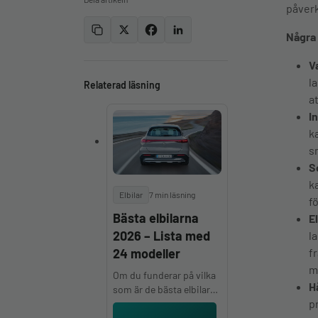
påverk
Några 
V
l
Relaterad läsning
at
I
k
s
S
k
Elbilar
7 min läsning
f
Bästa elbilarna
E
2026 – Lista med
l
f
24 modeller
m
Om du funderar på vilka
H
som är de bästa elbilarna
p
har du kommit helt rätt.
Norska Motor.no