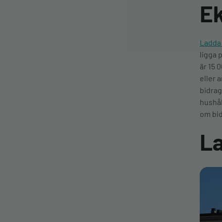
E
beroende på
batteristorlek och
elavtal, medan samma
laddning på en publik
Ladda 
snabbladdare kan kosta
ligga 
250 till 500 kronor. I den
här artikeln går vi
är 15 
igenom vad det kostar
eller 
att ladda en elbil hemma
bidrag
och publikt, vad som
hushål
påverkar priset, och hur
om bid
du räknar ut din egen
kostnad.
La