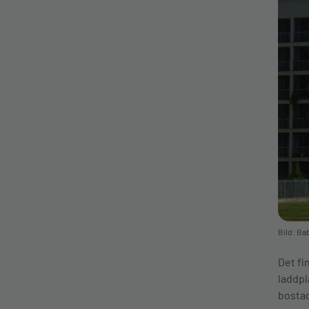
Bild: Ba
Det fi
laddpl
bostad