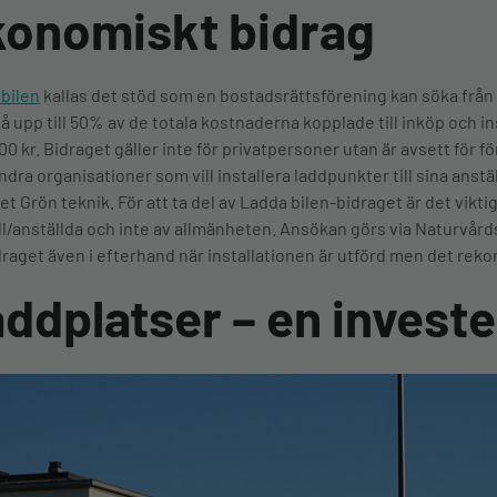
konomiskt bidrag
bilen
kallas det stöd som en bostadsrättsförening kan söka frå
på upp till 50% av de totala kostnaderna kopplade till inköp och 
000 kr. Bidraget gäller inte för privatpersoner utan är avsett för 
andra organisationer som vill installera laddpunkter till sina anst
et Grön teknik. För att ta del av Ladda bilen-bidraget är det vikt
l/anställda och inte av allmänheten. Ansökan görs via Naturvårds
raget även i efterhand när installationen är utförd men det reko
ddplatser – en invest