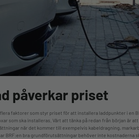
d påverkar priset
 flera faktorer som styr priset för att installera laddpunkter i en 
xar som ska installeras. Värt att tänka på redan från början är at
ättningar när det kommer till exempelvis kabeldragning, markarb
har BRF:en bra grundförutsättningar behöver inte kostnaderna sk