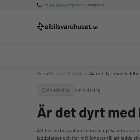
Ring
031-180 180
för personlig rådgivning
Hem
/
Nyheter & Artiklar
/
Är det dyrt med laddbo
Elbilsladdning
4 min läsning
Är det dyrt med
Att bo i en bostadsrättsförening ska inte vara et
laddplatser och fler möjligheter till att ladda s