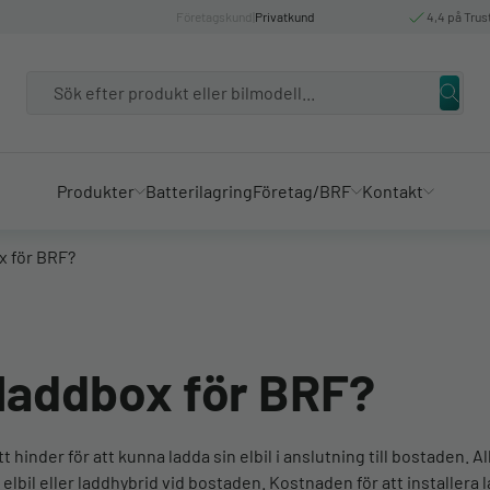
Företagskund
|
Privatkund
4,4 på Trus
Search
Produkter
Batterilagring
Företag/BRF
Kontakt
x för BRF?
 laddbox för BRF?
t hinder för att kunna ladda sin elbil i anslutning till bostaden. A
in elbil eller laddhybrid vid bostaden. Kostnaden för att installer