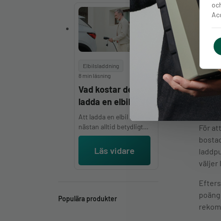
klart fler än tvåan Tesla
och
Model Y som registrerats
Acc
4 862 gånger under
samma period. Här är de
tio elbilsmodeller som
flest svenskar valt hittills
Det ka
under 2026, med färska
hjälpm
Elbilsladdning
siffror från Mobility
8 min läsning
Sweden.
H
Vad kostar det att
H
ladda en elbil?
H
Att ladda en elbil är
nästan alltid betydligt
För at
billigare än att tanka en
bostad
bensin- eller dieselbil,
Läs vidare
laddpu
men exakt vad det kostar
väljer
beror på var du laddar.
Hemmaladdning är
Efters
billigast för de allra
poäng 
flesta: en full laddning
Populära produkter
hemma kostar i snitt
rekomm
mellan 75 och 250 kronor