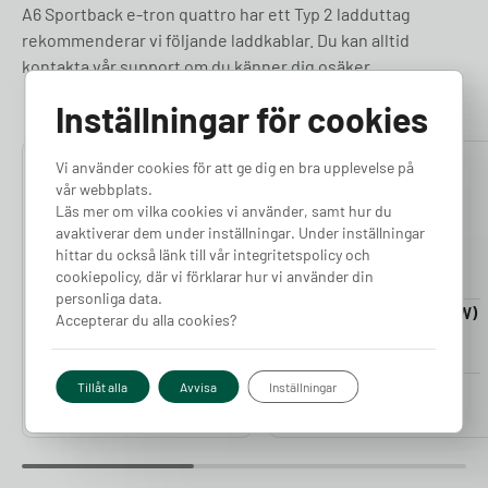
A6 Sportback e-tron quattro har ett Typ 2 ladduttag
rekommenderar vi följande laddkablar. Du kan alltid
kontakta vår support om du känner dig osäker.
Inställningar för cookies
Vi använder cookies för att ge dig en bra upplevelse på
4.76
4.50
vår webbplats.
Läs mer om vilka cookies vi använder, samt hur du
avaktiverar dem under inställningar. Under inställningar
hittar du också länk till vår integritetspolicy och
cookiepolicy, där vi förklarar hur vi använder din
personliga data.
Laddkabel 5-20m (11kW)
Laddkabel 5-20m (22kW)
Accepterar du alla cookies?
Finns i lager
Finns i lager
Pris från
Pris från
Tillåt alla
Avvisa
Inställningar
2 380
kr
2 980
kr