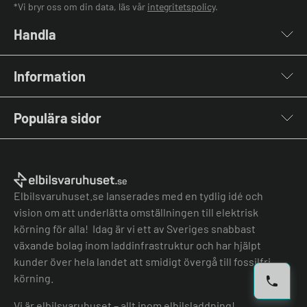
*Vi bryr oss om din data, läs vår
integritetspolicy
.
Handla
Laddboxar
Information
Laddkablar
Kabelhållare
Om oss
Stolpar & Fästen
Populära sidor
Kontakta oss
Portabla Laddare
Vanliga frågor & svar
Lastbalanserare
Fri offert
Nyheter & Artiklar
Batterilagring
Elbilsladdare BRF
El-lexikon
Övriga tillbehör
Elbilsladdare företag
Installation
Laddbox bäst i test
Elbilsvaruhuset.se lanserades med en tydlig idé och
Grön teknik bidrag
Bilmärken
vision om att underlätta omställningen till elektrisk
Lastbalansering
Jämför laddboxar
körning för alla! Idag är vi ett av Sveriges snabbast
Köpvillkor
Jämför hembatterier
växande bolag inom laddinfrastruktur och har hjälpt
Köpvillkor batteri
kunder över hela landet att smidigt övergå till fossilfri
Felanmälan
körning.
Hantera cookies
Vi är elbilsvaruhuset – allt inom elbilsladdning!