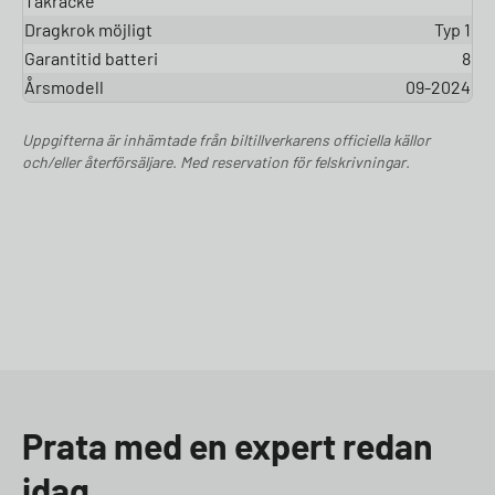
Takräcke
Dragkrok möjligt
Typ 1
Garantitid batteri
8
Årsmodell
09-2024
Uppgifterna är inhämtade från biltillverkarens officiella källor
och/eller återförsäljare. Med reservation för felskrivningar.
Prata med en expert redan
idag