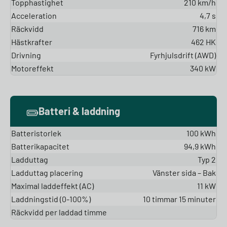
Topphastighet
210 km/h
Acceleration
4,7 s
Räckvidd
716 km
Hästkrafter
462 HK
Drivning
Fyrhjulsdrift (AWD)
Motoreffekt
340 kW
Batteri & laddning
Batteristorlek
100 kWh
Batterikapacitet
94,9 kWh
Ladduttag
Typ 2
Ladduttag placering
Vänster sida – Bak
Maximal laddeffekt (AC)
11 kW
Laddningstid (0-100%)
10 timmar 15 minuter
Räckvidd per laddad timme