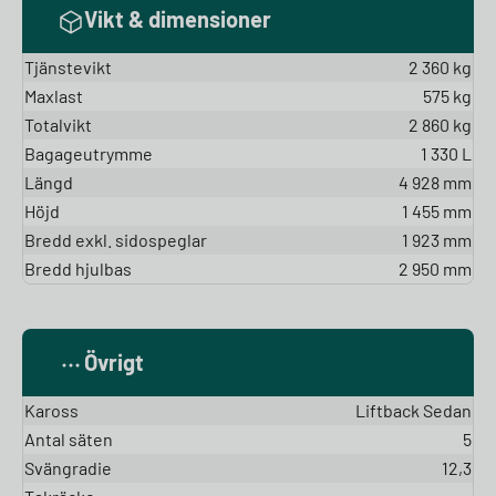
Vikt & dimensioner
Tjänstevikt
2 360 kg
Maxlast
575 kg
Totalvikt
2 860 kg
Bagageutrymme
1 330 L
Längd
4 928 mm
Höjd
1 455 mm
Bredd exkl. sidospeglar
1 923 mm
Bredd hjulbas
2 950 mm
Övrigt
Kaross
Liftback Sedan
Antal säten
5
Svängradie
12,3