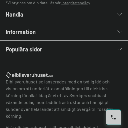
*Vi bryr oss om din data, läs vår
integritetspolicy
.
Handla
Laddboxar
Information
Laddkablar
Kabelhållare
Om oss
Stolpar & Fästen
Populära sidor
Kontakta oss
Portabla Laddare
Vanliga frågor & svar
Lastbalanserare
Fri offert
Nyheter & Artiklar
Batterilagring
Elbilsladdare BRF
El-lexikon
Övriga tillbehör
Elbilsladdare företag
Installation
Laddbox bäst i test
Elbilsvaruhuset.se lanserades med en tydlig idé och
Grön teknik bidrag
Bilmärken
vision om att underlätta omställningen till elektrisk
Lastbalansering
Jämför laddboxar
körning för alla! Idag är vi ett av Sveriges snabbast
Köpvillkor
Jämför hembatterier
växande bolag inom laddinfrastruktur och har hjälpt
Köpvillkor batteri
kunder över hela landet att smidigt övergå till fossilfri
Felanmälan
körning.
Hantera cookies
Vi är elbilsvaruhuset – allt inom elbilsladdning!