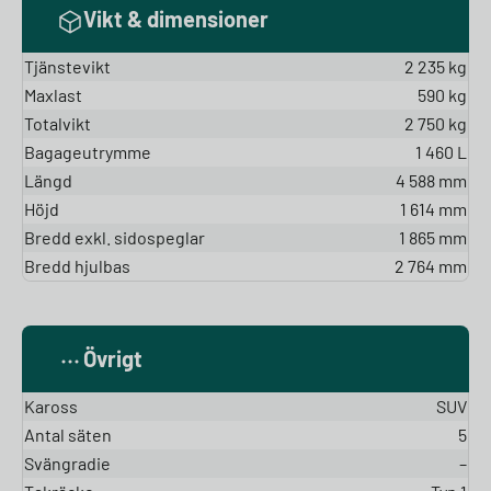
Vikt & dimensioner
Tjänstevikt
2 235 kg
Maxlast
590 kg
Totalvikt
2 750 kg
Bagageutrymme
1 460 L
Längd
4 588 mm
Höjd
1 614 mm
Bredd exkl. sidospeglar
1 865 mm
Bredd hjulbas
2 764 mm
Övrigt
Kaross
SUV
Antal säten
5
Svängradie
–