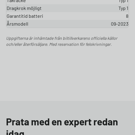
Takräcke
Typ 1
Dragkrok möjligt
Typ 1
Garantitid batteri
8
Årsmodell
09-2023
Uppgifterna är inhämtade från biltillverkarens officiella källor
och/eller återförsäljare. Med reservation för felskrivningar.
Prata med en expert redan
idag