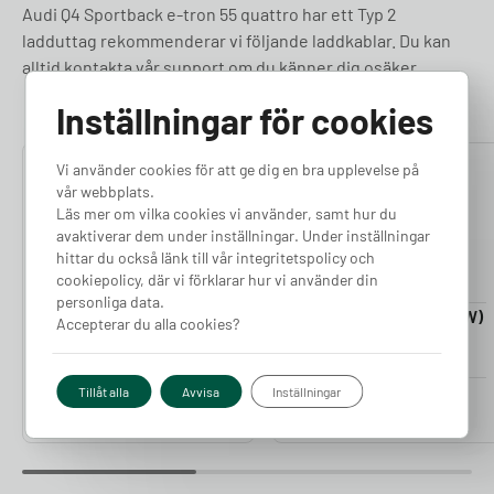
Audi Q4 Sportback e-tron 55 quattro har ett Typ 2
ladduttag rekommenderar vi följande laddkablar. Du kan
alltid kontakta vår support om du känner dig osäker.
Inställningar för cookies
Vi använder cookies för att ge dig en bra upplevelse på
4.76
4.50
vår webbplats.
Läs mer om vilka cookies vi använder, samt hur du
avaktiverar dem under inställningar. Under inställningar
hittar du också länk till vår integritetspolicy och
cookiepolicy, där vi förklarar hur vi använder din
personliga data.
Laddkabel 5-20m (11kW)
Laddkabel 5-20m (22kW)
Accepterar du alla cookies?
Finns i lager
Finns i lager
Pris från
Pris från
Tillåt alla
Avvisa
Inställningar
2 380
kr
2 980
kr