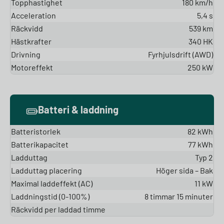
Topphastighet
180 km/h
Acceleration
5,4 s
Räckvidd
539 km
Hästkrafter
340 HK
Drivning
Fyrhjulsdrift (AWD)
Motoreffekt
250 kW
Batteri & laddning
Batteristorlek
82 kWh
Batterikapacitet
77 kWh
Ladduttag
Typ 2
Ladduttag placering
Höger sida – Bak
Maximal laddeffekt (AC)
11 kW
Laddningstid (0-100%)
8 timmar 15 minuter
Räckvidd per laddad timme