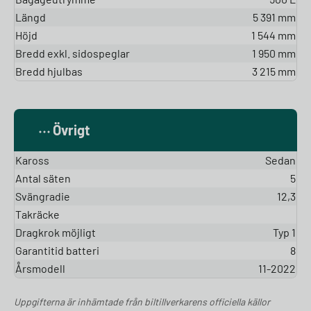
Längd
5 391 mm
Höjd
1 544 mm
Bredd exkl. sidospeglar
1 950 mm
Bredd hjulbas
3 215 mm
Övrigt
Kaross
Sedan
Antal säten
5
Svängradie
12,3
Takräcke
Dragkrok möjligt
Typ 1
Garantitid batteri
8
Årsmodell
11-2022
Uppgifterna är inhämtade från biltillverkarens officiella källor