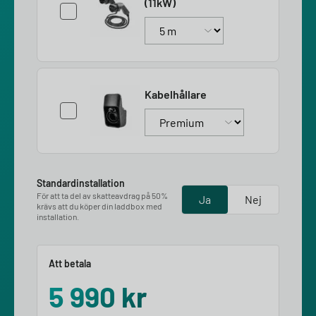
(11kW)
Kabelhållare
Standardinstallation
För att ta del av skatteavdrag på 50%
Ja
Nej
krävs att du köper din laddbox med
installation.
Att betala
5 990
kr