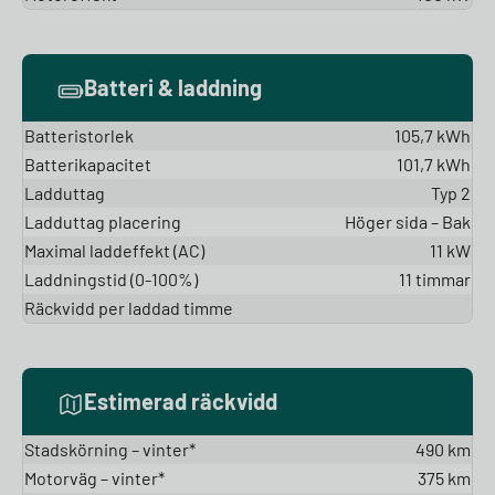
Batteri & laddning
Batteristorlek
105,7 kWh
Batterikapacitet
101,7 kWh
Ladduttag
Typ 2
Ladduttag placering
Höger sida – Bak
Maximal laddeffekt (AC)
11 kW
Laddningstid (0-100%)
11 timmar
Räckvidd per laddad timme
Estimerad räckvidd
Stadskörning – vinter*
490 km
Motorväg – vinter*
375 km