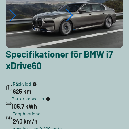
Specifikationer för BMW i7
xDrive60
Räckvidd
625 km
Batterikapacitet
105,7 kWh
Topphastighet
240 km/h
Acceleration 0-100 km/h