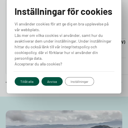
4.76
4.50
Inställningar för cookies
Vi använder cookies för att ge dig en bra upplevelse på
vår webbplats.
Läs mer om vilka cookies vi använder, samt hur du
avaktiverar dem under inställningar. Under inställningar
Laddkabel 5-20m (11kW)
Laddkabel 5-20m (22kW)
hittar du också länk till vår integritetspolicy och
Finns i lager
Finns i lager
cookiepolicy, där vi förklarar hur vi använder din
personliga data.
Pris från
Pris från
Accepterar du alla cookies?
2 380
kr
2 980
kr
Tillåt alla
Avvisa
Inställningar