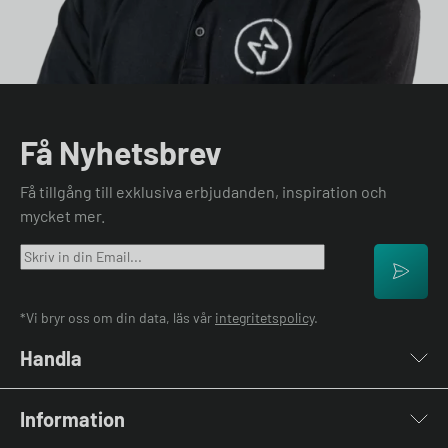
Få Nyhetsbrev
Få tillgång till exklusiva erbjudanden, inspiration och
mycket mer.
*Vi bryr oss om din data, läs vår
integritetspolicy
.
Handla
Laddboxar
Information
Laddkablar
Kabelhållare