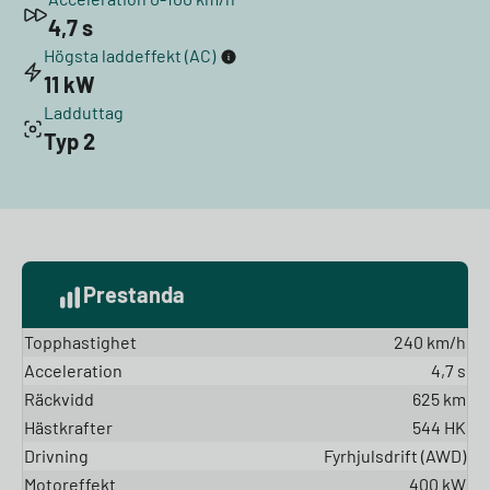
4,7 s
Högsta laddeffekt (AC)
11 kW
Ladduttag
Typ 2
Prestanda
Topphastighet
240 km/h
Acceleration
4,7 s
Räckvidd
625 km
Hästkrafter
544 HK
Drivning
Fyrhjulsdrift (AWD)
Motoreffekt
400 kW