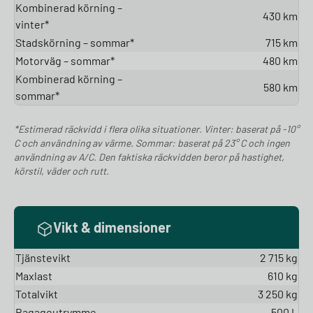
Kombinerad körning –
430 km
vinter*
Stadskörning – sommar*
715 km
Motorväg – sommar*
480 km
Kombinerad körning –
580 km
sommar*
*Estimerad räckvidd i flera olika situationer. Vinter: baserat på -10°
C och användning av värme. Sommar: baserat på 23° C och ingen
användning av A/C. Den faktiska räckvidden beror på hastighet,
körstil, väder och rutt.
Vikt & dimensioner
Tjänstevikt
2 715 kg
Maxlast
610 kg
Totalvikt
3 250 kg
Bagageutrymme
500 L