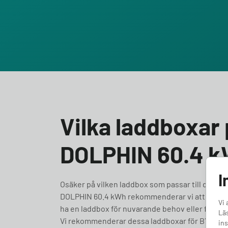
Vilka laddboxar 
DOLPHIN 60.4 
I
Osäker på vilken laddbox som passar till din BYD
DOLPHIN 60.4 kWh rekommenderar vi att du välje
Vi 
ha en laddbox för nuvarande behov eller framtidssä
Läs
Vi rekommenderar dessa laddboxar för BYD DO
ins