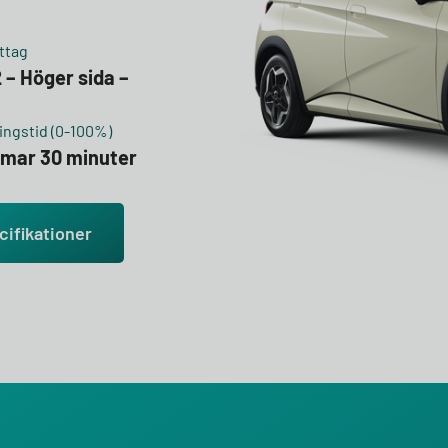
ttag
 – Höger sida –
m
ngstid (0-100%)
mmar 30 minuter
cifikationer