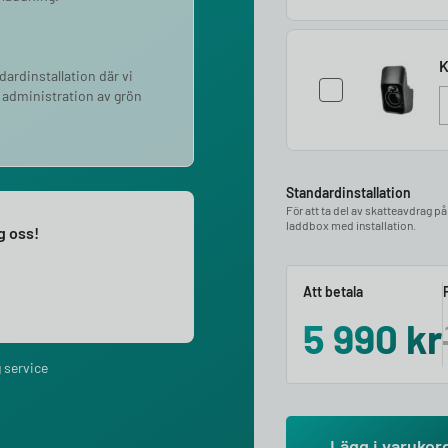
K
ndardinstallation där vi
 administration av grön
Standardinstallation
För att ta del av skatteavdrag p
laddbox med installation.
ng oss!
Att betala
5 990
kr
 service
Lägg i varukor