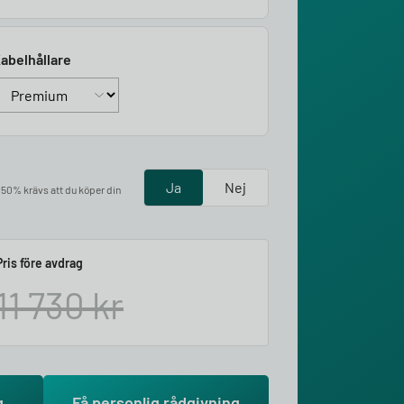
abelhållare
Ja
Nej
å 50% krävs att du köper din
Pris före avdrag
11 730
kr
g
Få personlig rådgivning