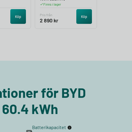
Finns i lager
Pris från
Köp
Köp
2 890
kr
ationer för BYD
 60.4 kWh
Batterikapacitet