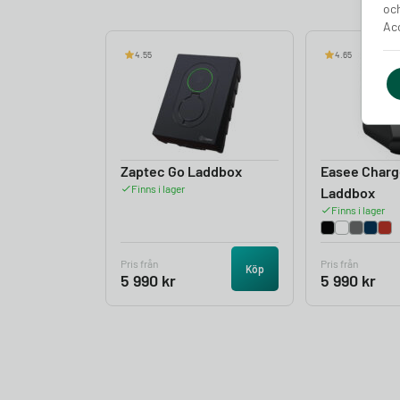
och
Acc
4.55
4.65
Zaptec Go Laddbox
Easee Charg
Finns i lager
Laddbox
Finns i lager
Pris från
Pris från
Köp
5 990
kr
5 990
kr