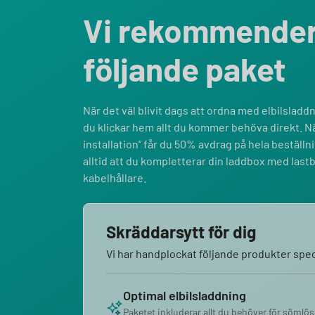
Vi rekommende
följande paket
När det väl blivit dags att ordna med elbilsladdni
du klickar hem allt du kommer behöva direkt. Nä
installation” får du 50% avdrag på hela bestäl
alltid att du kompletterar din laddbox med last
kabelhållare.
Skräddarsytt för dig
Vi har handplockat följande produkter speci
Optimal elbilsladdning
Paketet inkluderar allt du behöver för sömlös