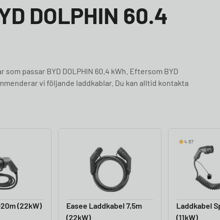
 BYD DOLPHIN 60.4
blar som passar BYD DOLPHIN 60.4 kWh. Eftersom BYD
menderar vi följande laddkablar. Du kan alltid kontakta
4.67
-20m (22kW)
Easee Laddkabel 7,5m
Laddkabel Sp
(22kW)
(11kW)