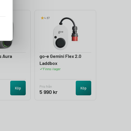
4.67
s Aura
go-e Gemini Flex 2.0
Laddbox
Finns i lager
Pris från
Köp
Köp
5 990
kr