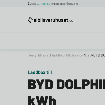
Ring
031-180 180
för personlig rådgivning
Skip to content
Hem
/
Hitta rätt laddbox till din elbil
/
BYD
/
BYD DO
Laddbox till
BYD DOLPHI
kWh