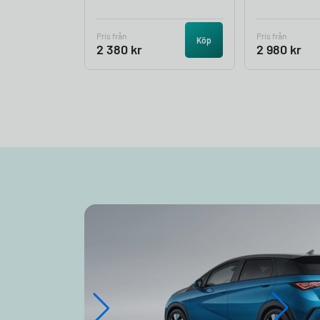
Pris från
Pris från
Köp
2 380
kr
2 980
kr