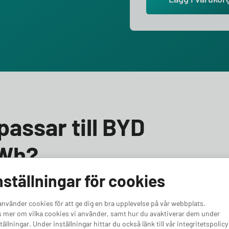
passar till BYD
kWh?
nställningar för cookies
 DOLPHIN 60.4 kWh? Vi hjälper dig välja rätt! Till BYD
r en laddbox med minst 11 kW effekt. Oavsett om du vill
använder cookies för att ge dig en bra upplevelse på vår webbplats.
kra för en kraftfullare bil, har vi rätt alternativ för dig.
 mer om vilka cookies vi använder, samt hur du avaktiverar dem under
LPHIN 60.4 kWh.
tällningar. Under inställningar hittar du också länk till vår integritetspolicy