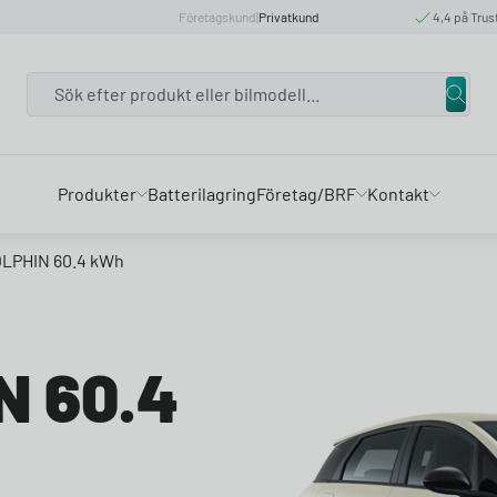
Företagskund
|
Privatkund
4,4 på Trus
Search
Produkter
Batterilagring
Företag/BRF
Kontakt
LPHIN 60.4 kWh
N 60.4