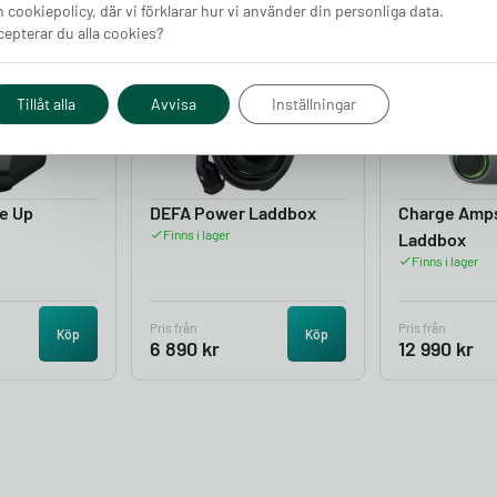
 cookiepolicy, där vi förklarar hur vi använder din personliga data.
epterar du alla cookies?
4.05
4.50
Tillåt alla
Avvisa
Inställningar
e Up
DEFA Power Laddbox
Charge Amp
Finns i lager
Laddbox
Finns i lager
Pris från
Pris från
Köp
Köp
6 890
kr
12 990
kr