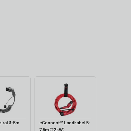
iral 3-5m
eConnect™ Laddkabel 5-
7,5m (22kW)