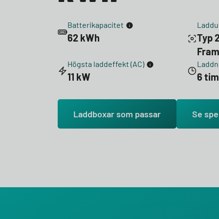
Batterikapacitet
Laddu
62 kWh
Typ 2
Fra
Högsta laddeffekt (AC)
Laddni
11 kW
6 ti
Laddboxar som passar
Se spe