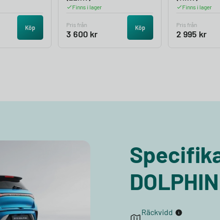
Finns i lager
Finns i lager
Pris från
Pris från
Köp
Köp
3 600
kr
2 995
kr
Specifik
DOLPHIN
Räckvidd