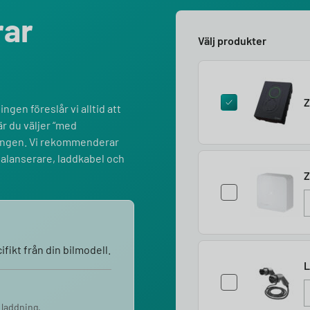
rar
Välj produkter
Z
ngen föreslår vi alltid att
r du väljer “med
lningen. Vi rekommenderar
balanserare, laddkabel och
Z
fikt från din bilmodell.
L
 laddning.