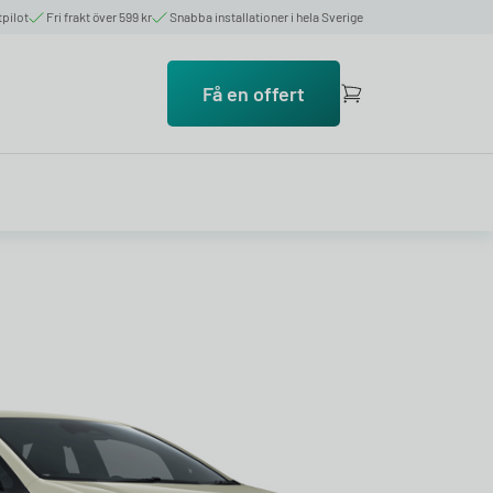
tpilot
Fri frakt över 599 kr
Snabba installationer i hela Sverige
Få en offert