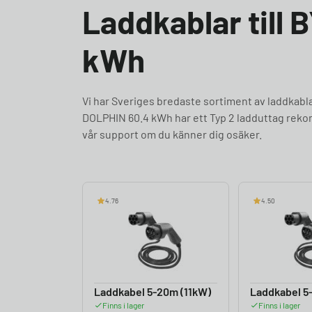
Laddkablar till
kWh
Vi har Sveriges bredaste sortiment av laddka
DOLPHIN 60.4 kWh har ett Typ 2 ladduttag rekom
vår support om du känner dig osäker.
4.76
4.50
Laddkabel 5-20m (11kW)
Laddkabel 5
Finns i lager
Finns i lager