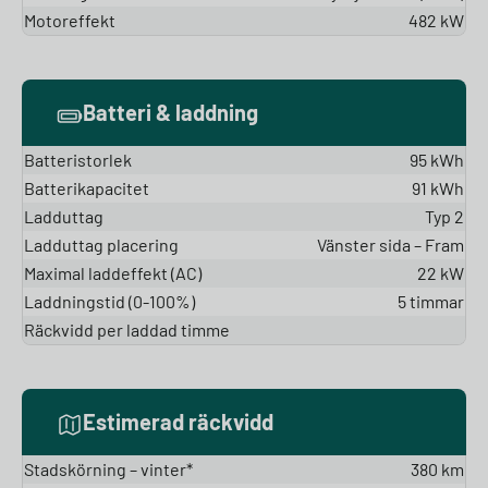
Motoreffekt
482 kW
Batteri & laddning
Batteristorlek
95 kWh
Batterikapacitet
91 kWh
Ladduttag
Typ 2
Ladduttag placering
Vänster sida – Fram
Maximal laddeffekt (AC)
22 kW
Laddningstid (0-100%)
5 timmar
Räckvidd per laddad timme
Estimerad räckvidd
Stadskörning – vinter*
380 km