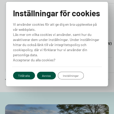
Inställningar för cookies
4.76
4.50
Vi använder cookies för att ge dig en bra upplevelse på
vår webbplats.
Läs mer om vilka cookies vi använder, samt hur du
avaktiverar dem under inställningar. Under inställningar
Laddkabel 5-20m (11kW)
Laddkabel 5-20m (22kW)
hittar du också länk till vår integritetspolicy och
Finns i lager
Finns i lager
cookiepolicy, där vi förklarar hur vi använder din
personliga data.
Accepterar du alla cookies?
Pris från
Pris från
2 380
kr
2 980
kr
Tillåt alla
Avvisa
Inställningar