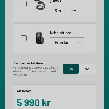
(11kW)
Kabelhållare
Standardinstallation
För att ta del av skatteavdrag på 50%
Ja
Nej
krävs att du köper din laddbox med
installation.
Att betala
5 990
kr