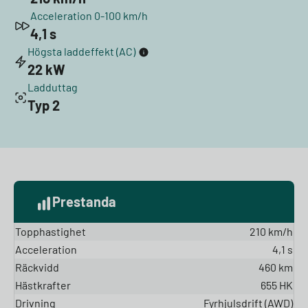
Acceleration 0-100 km/h
4,1 s
Högsta laddeffekt (AC)
22 kW
Ladduttag
Typ 2
Prestanda
Topphastighet
210 km/h
Acceleration
4,1 s
Räckvidd
460 km
Hästkrafter
655 HK
Drivning
Fyrhjulsdrift (AWD)