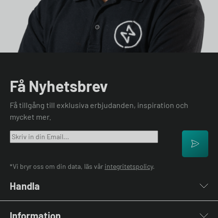
Få Nyhetsbrev
Få tillgång till exklusiva erbjudanden, inspiration och
mycket mer.
*Vi bryr oss om din data, läs vår
integritetspolicy
.
Handla
Laddboxar
Information
Laddkablar