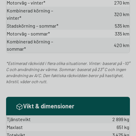
Motorväg – vinter*
270 km
Kombinerad körning –
320 km
vinter*
Stadskörning – sommar*
535 km
Motorväg – sommar*
335 km
Kombinerad körning –
420 km
sommar*
*Estimerad räckvidd i flera olika situationer. Vinter: baserat på -10°
C och användning av värme. Sommar: baserat på 23° C och ingen
användning av A/C. Den faktiska räckvidden beror på hastighet,
körstil, väder och rutt.
Vikt & dimensioner
Tjänstevikt
2 899 kg
Maxlast
651 kg
Totalvikt
3 475 kg