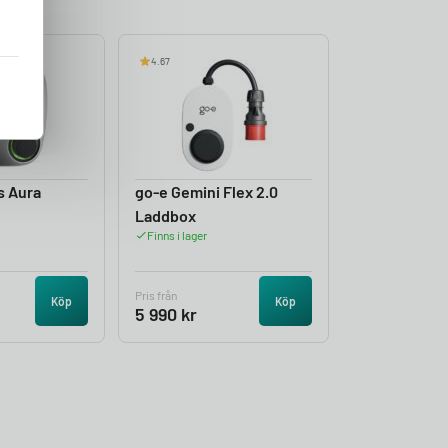
4.67
s Aura
go-e Gemini Flex 2.0
Laddbox
Finns i lager
Pris från
Köp
Köp
5 990
kr