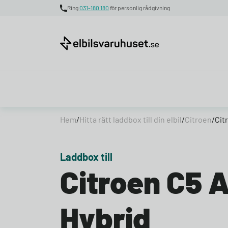
Ring
031-180 180
för personlig rådgivning
Skip to content
Hem
/
Hitta rätt laddbox till din elbil
/
Citroen
/
Cit
Laddbox till
Citroen C5 
Hybrid