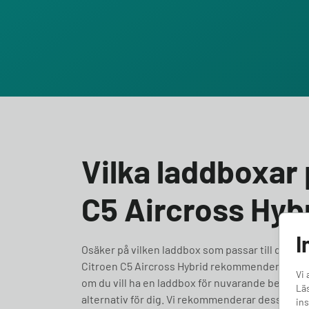
Vilka laddboxar 
C5 Aircross Hyb
I
Osäker på vilken laddbox som passar till din Citro
Citroen C5 Aircross Hybrid rekommenderar vi at
Vi 
om du vill ha en laddbox för nuvarande behov elle
Läs
alternativ för dig. Vi rekommenderar dessa ladd
ins