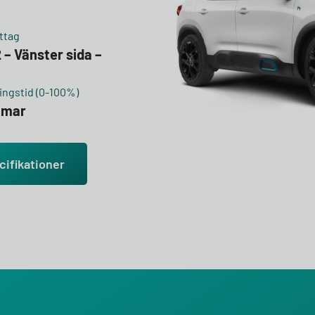
ttag
 – Vänster sida –
ngstid (0-100%)
mmar
cifikationer