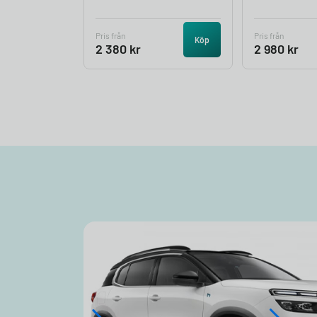
Pris från
Pris från
Köp
2 380
kr
2 980
kr