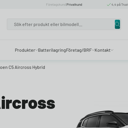
Företagskund
|
Privatkund
4,4 på Trus
Search
Produkter
Batterilagring
Företag/BRF
Kontakt
roen C5 Aircross Hybrid
Aircross