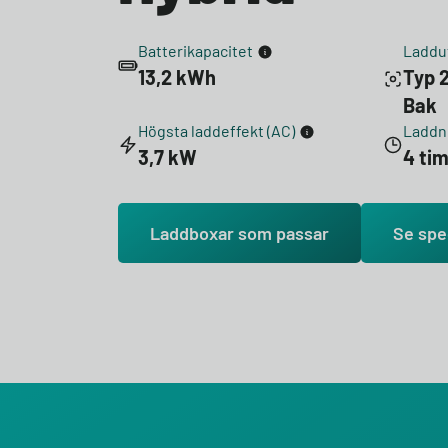
Batterikapacitet
Laddu
13,2 kWh
Typ 2
Bak
Högsta laddeffekt (AC)
Laddni
3,7 kW
4 ti
Laddboxar som passar
Se spe