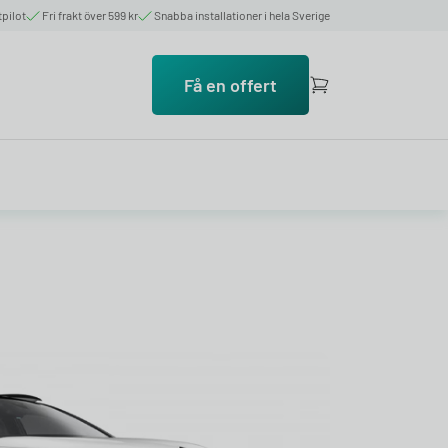
tpilot
Fri frakt över 599 kr
Snabba installationer i hela Sverige
Få en offert