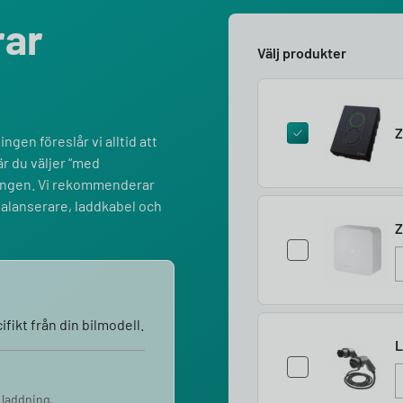
rar
Välj produkter
Z
ngen föreslår vi alltid att
r du väljer “med
lningen. Vi rekommenderar
balanserare, laddkabel och
Z
fikt från din bilmodell.
L
 laddning.