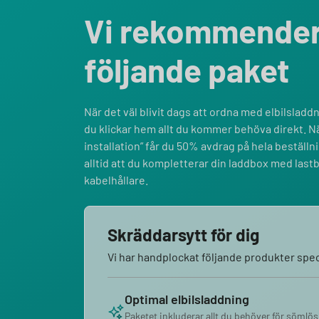
Vi rekommende
följande paket
När det väl blivit dags att ordna med elbilsladdni
du klickar hem allt du kommer behöva direkt. Nä
installation” får du 50% avdrag på hela bestäl
alltid att du kompletterar din laddbox med last
kabelhållare.
Skräddarsytt för dig
Vi har handplockat följande produkter speci
Optimal elbilsladdning
Paketet inkluderar allt du behöver för sömlös