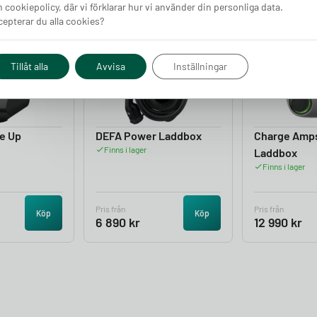
 cookiepolicy, där vi förklarar hur vi använder din personliga data.
epterar du alla cookies?
4.05
4.50
Tillåt alla
Avvisa
Inställningar
e Up
DEFA Power Laddbox
Charge Amp
Finns i lager
Laddbox
Finns i lager
Pris från
Pris från
Köp
Köp
6 890
kr
12 990
kr