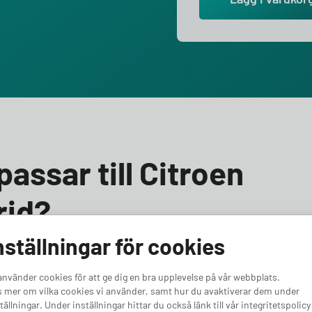
passar till Citroen
rid?
nställningar för cookies
en C5 Aircross Hybrid? Vi hjälper dig välja rätt! Till
t du väljer en laddbox med minst 3,7 kW effekt. Oavsett
använder cookies för att ge dig en bra upplevelse på vår webbplats.
r framtidssäkra för en kraftfullare bil, har vi rätt
 mer om vilka cookies vi använder, samt hur du avaktiverar dem under
boxar för Citroen C5 Aircross Hybrid.
tällningar. Under inställningar hittar du också länk till vår integritetspolicy