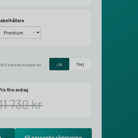
abelhållare
Ja
Nej
å 50% krävs att du köper din
Pris före avdrag
11 730
kr
g
Få personlig rådgivning