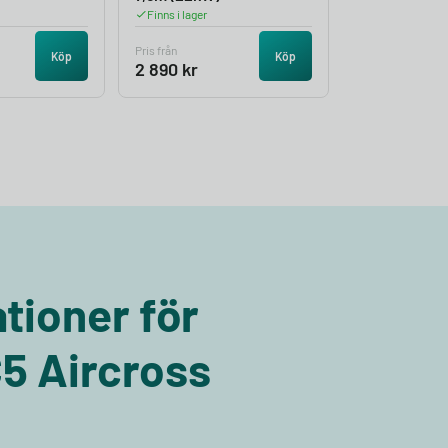
Finns i lager
Pris från
Köp
Köp
2 890
kr
tioner för
C5 Aircross