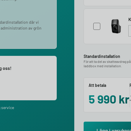
K
ndardinstallation där vi
 administration av grön
Standardinstallation
För att ta del av skatteavdrag p
laddbox med installation.
ng oss!
Att betala
5 990
kr
 service
Lägg i varukor