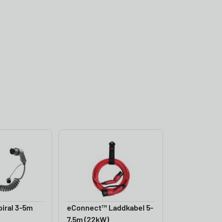
iral 3-5m
eConnect™ Laddkabel 5-
7,5m (22kW)