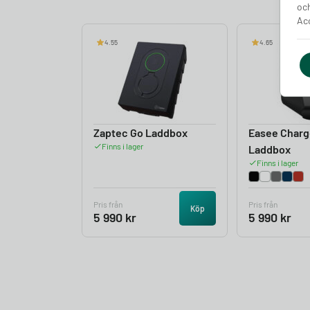
och
Acc
4.55
4.65
Zaptec Go Laddbox
Easee Charg
Finns i lager
Laddbox
Finns i lager
Pris från
Pris från
Köp
5 990
kr
5 990
kr