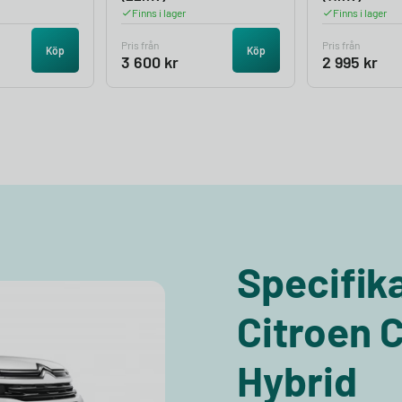
Finns i lager
Finns i lager
Pris från
Pris från
Köp
Köp
3 600
kr
2 995
kr
Specifika
Citroen 
Hybrid