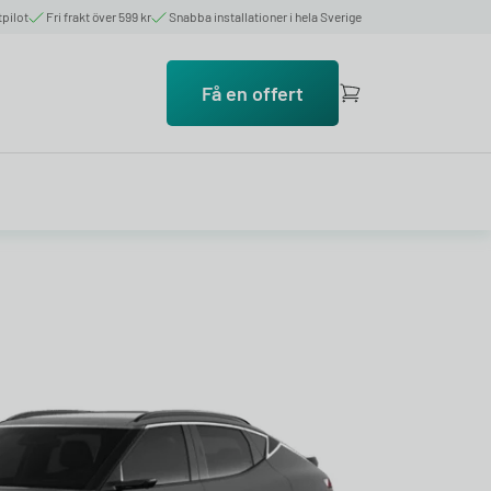
tpilot
Fri frakt över 599 kr
Snabba installationer i hela Sverige
Få en offert