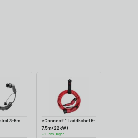
iral 3-5m
eConnect™ Laddkabel 5-
7,5m (22kW)
Finns i lager