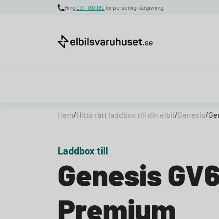
Ring
031-180 180
för personlig rådgivning
Skip to content
Hem
/
Hitta rätt laddbox till din elbil
/
Genesis
/
Ge
Laddbox till
Genesis GV
Premium