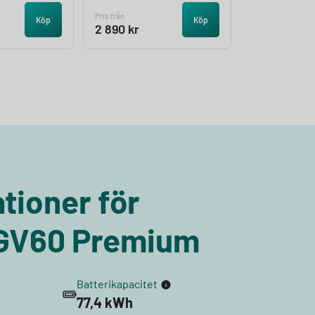
Pris från
Köp
Köp
2 890
kr
tioner för
 GV60 Premium
Batterikapacitet
77,4 kWh