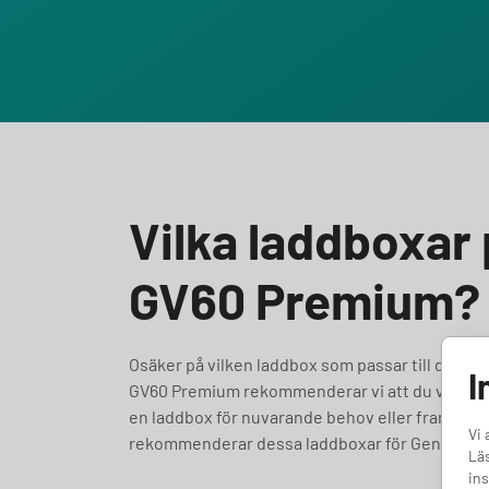
Vilka laddboxar 
GV60 Premium?
Osäker på vilken laddbox som passar till din Gen
I
GV60 Premium rekommenderar vi att du väljer en
en laddbox för nuvarande behov eller framtidssäkra
Vi 
rekommenderar dessa laddboxar för Genesis 
Läs
ins