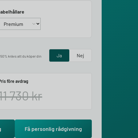
abelhållare
Ja
Nej
å 50% krävs att du köper din
Pris före avdrag
11 730
kr
g
Få personlig rådgivning