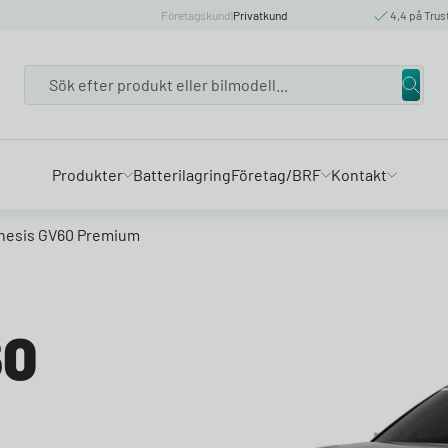
Företagskund
|
Privatkund
4,4 på Trus
Search
Produkter
Batterilagring
Företag/BRF
Kontakt
nesis GV60 Premium
60