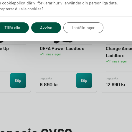
 cookiepolicy, där vi förklarar hur vi använder din personliga data.
epterar du alla cookies?
4.05
4.50
Tillåt alla
Avvisa
Inställningar
e Up
DEFA Power Laddbox
Charge Amp
Finns i lager
Laddbox
Finns i lager
Pris från
Pris från
Köp
Köp
6 890
kr
12 990
kr