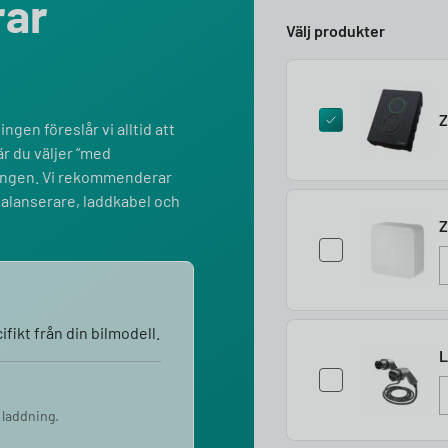
rar
Välj produkter
Z
ngen föreslår vi alltid att
r du väljer “med
lningen. Vi rekommenderar
balanserare, laddkabel och
Z
fikt från din bilmodell.
L
 laddning.