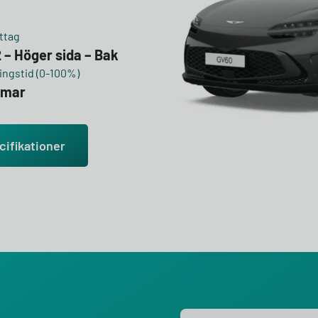
ttag
 – Höger sida – Bak
ngstid (0-100%)
mmar
cifikationer