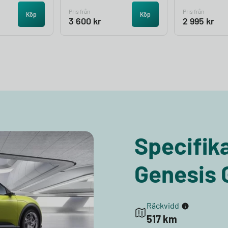
Pris från
Pris från
Köp
Köp
3 600
kr
2 995
kr
Specifika
Genesis
Räckvidd
517 km