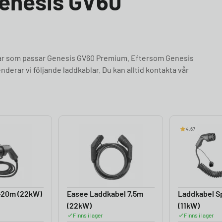
Genesis GV60
blar som passar Genesis GV60 Premium. Eftersom Genesis
erar vi följande laddkablar. Du kan alltid kontakta vår
4.67
-20m (22kW)
Easee Laddkabel 7,5m
Laddkabel Sp
(22kW)
(11kW)
Finns i lager
Finns i lager