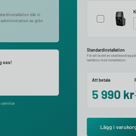
K
ndardinstallation där vi
 administration av grön
Standardinstallation
För att ta del av skatteavdrag p
laddbox med installation.
ng oss!
Att betala
5 990
kr
 service
Lägg i varukor