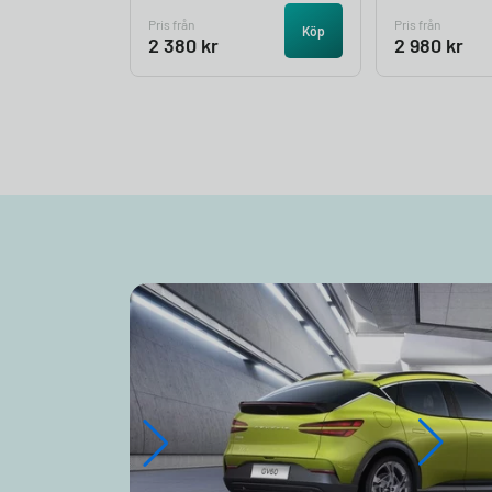
Pris från
Pris från
Köp
2 380
kr
2 980
kr