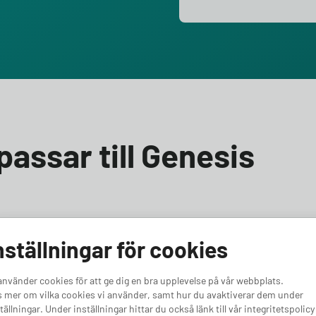
passar till Genesis
esis GV60 Premium? Vi hjälper dig välja rätt! Till Genesis
nställningar för cookies
 laddbox med minst 11 kW effekt. Oavsett om du vill ha
 för en kraftfullare bil, har vi rätt alternativ för dig. Vi
använder cookies för att ge dig en bra upplevelse på vår webbplats.
GV60 Premium.
 mer om vilka cookies vi använder, samt hur du avaktiverar dem under
tällningar. Under inställningar hittar du också länk till vår integritetspolicy