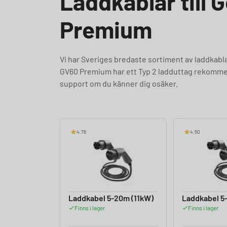
Laddkablar till 
Premium
Vi har Sveriges bredaste sortiment av laddka
GV60 Premium har ett Typ 2 ladduttag rekommend
support om du känner dig osäker.
4.76
4.50
Laddkabel 5-20m (11kW)
Laddkabel 5
Finns i lager
Finns i lager