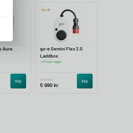
4.67
s Aura
go-e Gemini Flex 2.0
Laddbox
Finns i lager
Pris från
Köp
Köp
5 990
kr