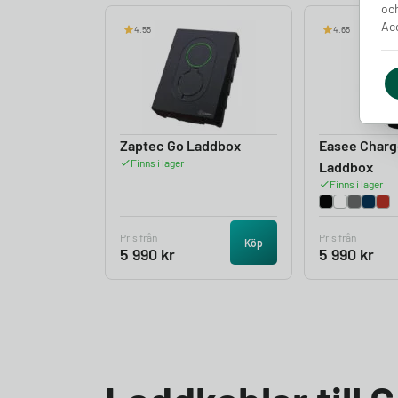
och
Acc
4.55
4.65
Zaptec Go Laddbox
Easee Charg
Finns i lager
Laddbox
Finns i lager
Pris från
Pris från
Köp
5 990
kr
5 990
kr