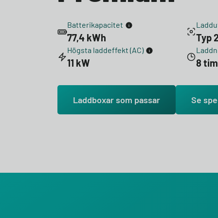
Batterikapacitet
Laddu
77,4 kWh
Typ 2
Högsta laddeffekt (AC)
Laddni
11 kW
8 ti
Laddboxar som passar
Se spe