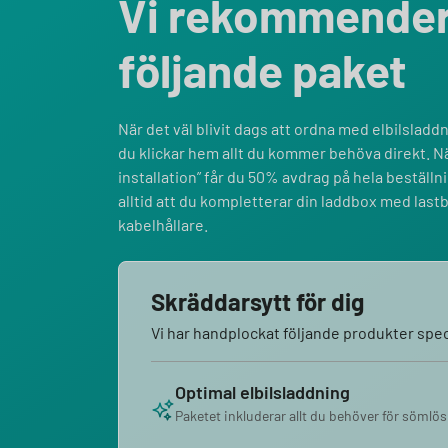
Vi rekommende
följande paket
När det väl blivit dags att ordna med elbilsladdni
du klickar hem allt du kommer behöva direkt. Nä
installation” får du 50% avdrag på hela bestäl
alltid att du kompletterar din laddbox med last
kabelhållare.
Skräddarsytt för dig
Vi har handplockat följande produkter speci
Optimal elbilsladdning
Paketet inkluderar allt du behöver för sömlös