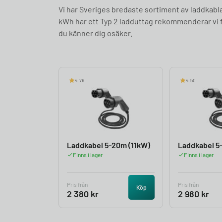
Vi har Sveriges bredaste sortiment av laddkabl
kWh har ett Typ 2 ladduttag rekommenderar vi f
du känner dig osäker.
4.76
4.50
Laddkabel 5-20m (11kW)
Laddkabel 5
Finns i lager
Finns i lager
Pris från
Pris från
Köp
2 380
kr
2 980
kr