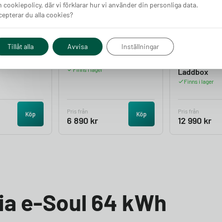
 cookiepolicy, där vi förklarar hur vi använder din personliga data.
epterar du alla cookies?
Tillåt alla
Avvisa
Inställningar
e Up
DEFA Power Laddbox
Charge Amp
Finns i lager
Laddbox
Finns i lager
Pris från
Pris från
Köp
Köp
6 890
kr
12 990
kr
Kia e-Soul 64 kWh