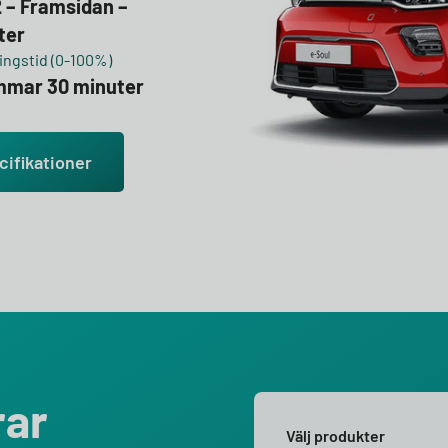
2 – Framsidan –
ter
ngstid (0-100%)
immar 30 minuter
cifikationer
rar
Välj produkter