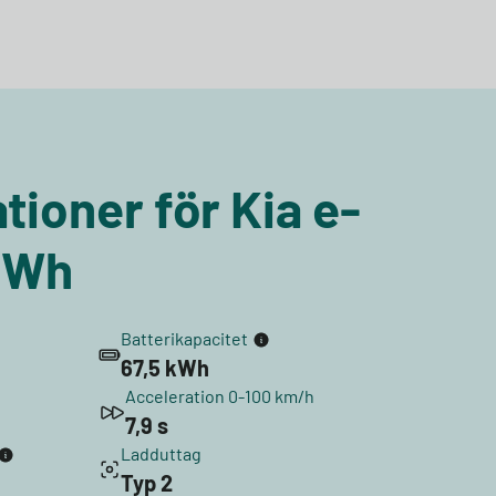
tioner för Kia e-
kWh
Batterikapacitet
67,5 kWh
Acceleration 0-100 km/h
7,9 s
Ladduttag
Typ 2