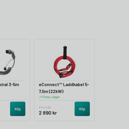
iral 3-5m
eConnect™ Laddkabel 5-
7,5m (22kW)
Finns i lager
Pris från
Köp
Köp
2 890
kr