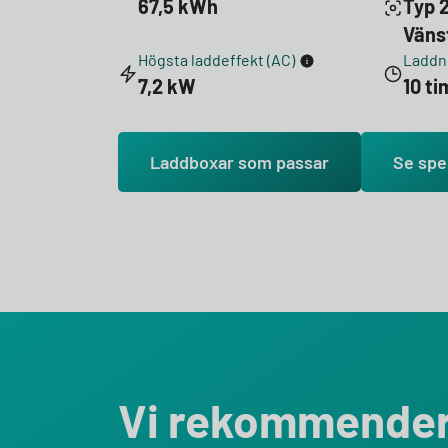
67,5 kWh
Typ 
Väns
Högsta laddeffekt (AC)
Laddni
7,2 kW
10 t
Laddboxar som passar
Se spe
Vi rekommende