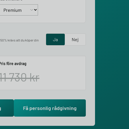
Ja
Nej
å 50% krävs att du köper din
Pris före avdrag
11 730
kr
g
Få personlig rådgivning