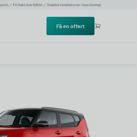
tpilot
Fri frakt över 599 kr
Snabba installationer i hela Sverige
Få en offert