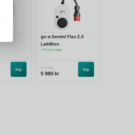
s Aura
go-e Gemini Flex 2.0
Laddbox
Finns i lager
Pris från
Köp
Köp
5 990
kr