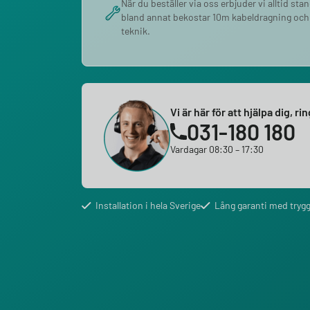
När du beställer via oss erbjuder vi alltid sta
bland annat bekostar 10m kabeldragning och
teknik.
Vi är här för att hjälpa dig, ri
031-180 180
Vardagar 08:30 – 17:30
Installation i hela Sverige
Lång garanti med trygg