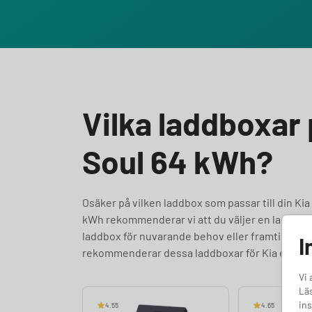
Vilka laddboxar p
Soul 64 kWh?
Osäker på vilken laddbox som passar till din Kia e
kWh rekommenderar vi att du väljer en laddbox 
laddbox för nuvarande behov eller framtidssäkra fö
I
rekommenderar dessa laddboxar för Kia e-Soul
Vi 
Läs
ins
4.55
4.65