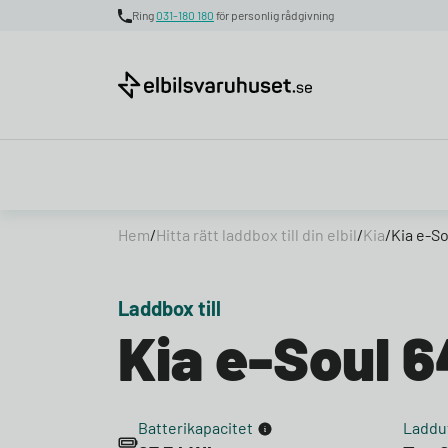
Ring
031-180 180
för personlig rådgivning
Skip to content
Hem
/
Hitta rätt laddbox till din elbil
/
Kia
/
Kia e-S
Laddbox till
Kia e-Soul 
Batterikapacitet
Laddu