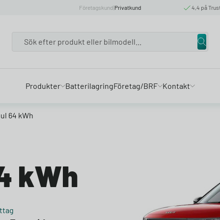
Företagskund
|
Privatkund
4,4 på Trus
Search
Produkter
Batterilagring
Företag/BRF
Kontakt
oul 64 kWh
64 kWh
ttag