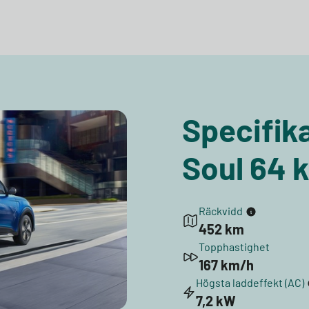
Specifika
Soul 64 
Räckvidd
452 km
Topphastighet
167 km/h
Högsta laddeffekt (AC)
7,2 kW