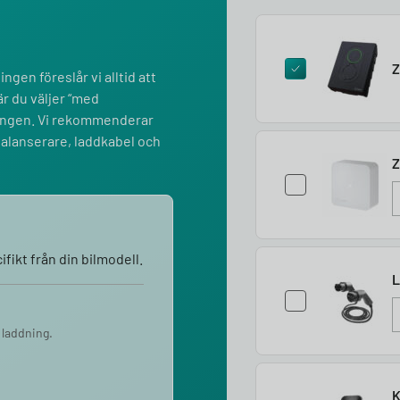
Z
ngen föreslår vi alltid att
r du väljer “med
lningen. Vi rekommenderar
balanserare, laddkabel och
Z
fikt från din bilmodell.
L
 laddning.
K