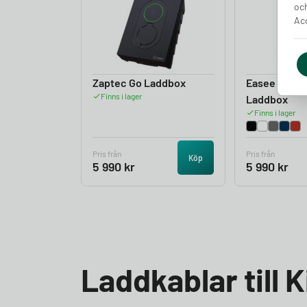
och
Acc
Zaptec Go Laddbox
Easee Charg
Finns i lager
Laddbox
Finns i lager
Pris från
Pris från
Köp
5 990
kr
5 990
kr
Laddkablar till 