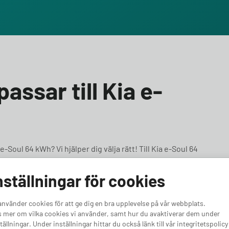
assar till Kia e-
-Soul 64 kWh? Vi hjälper dig välja rätt! Till Kia e-Soul 64
med minst 7,2 kW effekt. Oavsett om du vill ha en
r en kraftfullare bil, har vi rätt alternativ för dig. Vi
nställningar för cookies
 64 kWh.
använder cookies för att ge dig en bra upplevelse på vår webbplats.
 mer om vilka cookies vi använder, samt hur du avaktiverar dem under
tällningar. Under inställningar hittar du också länk till vår integritetspolicy
4.05
4.50