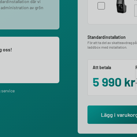
ndardinstallation där vi
 administration av grön
Standardinstallation
För att ta del av skatteavdrag p
laddbox med installation.
ng oss!
Att betala
5 990
kr
 service
Lägg i varukor