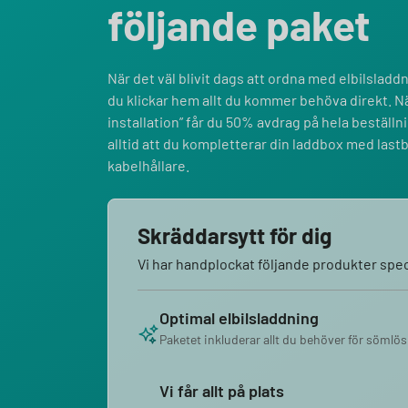
följande paket
När det väl blivit dags att ordna med elbilsladdni
du klickar hem allt du kommer behöva direkt. Nä
installation” får du 50% avdrag på hela bestäl
alltid att du kompletterar din laddbox med last
kabelhållare.
Skräddarsytt för dig
Vi har handplockat följande produkter speci
Optimal elbilsladdning
Paketet inkluderar allt du behöver för sömlös
Vi får allt på plats