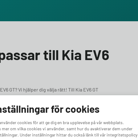
passar till Kia EV6
V6 GT? Vi hjälper dig välja rätt! Till Kia EV6 GT
inst 11 kW effekt. Oavsett om du vill ha en laddbox för
llare bil, har vi rätt alternativ för dig. Vi
nställningar för cookies
.
använder cookies för att ge dig en bra upplevelse på vår webbplats.
 mer om vilka cookies vi använder, samt hur du avaktiverar dem under
tällningar. Under inställningar hittar du också länk till vår integritetspolicy
4.05
4.50