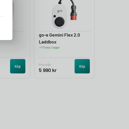
s Aura
go-e Gemini Flex 2.0
Laddbox
Finns i lager
Pris från
Köp
Köp
5 990
kr