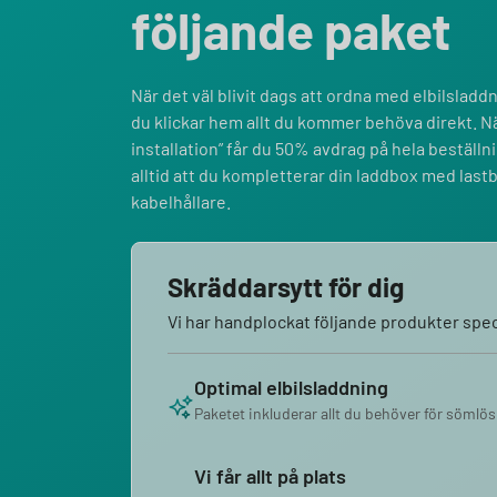
följande paket
När det väl blivit dags att ordna med elbilsladdni
du klickar hem allt du kommer behöva direkt. Nä
installation” får du 50% avdrag på hela bestäl
alltid att du kompletterar din laddbox med last
kabelhållare.
Skräddarsytt för dig
Vi har handplockat följande produkter speci
Optimal elbilsladdning
Paketet inkluderar allt du behöver för sömlös
Vi får allt på plats