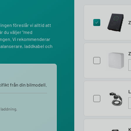
Z
ngen föreslår vi alltid att
r du väljer “med
lningen. Vi rekommenderar
balanserare, laddkabel och
Z
fikt från din bilmodell.
L
 laddning.
K