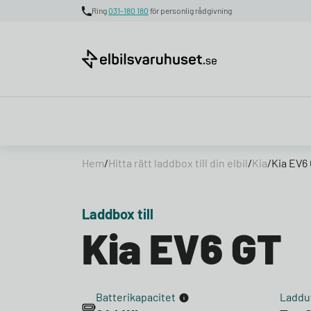
Ring
031-180 180
för personlig rådgivning
Skip to content
Hem
/
Hitta rätt laddbox till din elbil
/
Kia
/
Kia EV6
Laddbox till
Kia EV6 GT
Batterikapacitet
Laddu