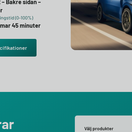
 – Bakre sidan –
r
ngstid (0-100%)
mmar 45 minuter
cifikationer
rar
Välj produkter