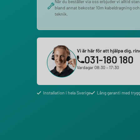
När du beställer via oss erbjuder vi alltid sta
bland annat bekostar 10m kabeldragning och
teknik.
Vi är här för att hjälpa dig, ri
031-180 180
Vardagar 08:30 – 17:30
Installation i hela Sverige
Lång garanti med trygg