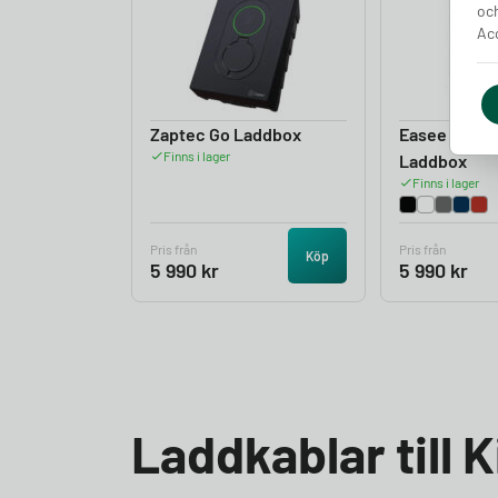
och
Acc
Zaptec Go Laddbox
Easee Charg
Finns i lager
Laddbox
Finns i lager
Pris från
Pris från
Köp
5 990
kr
5 990
kr
Laddkablar till 