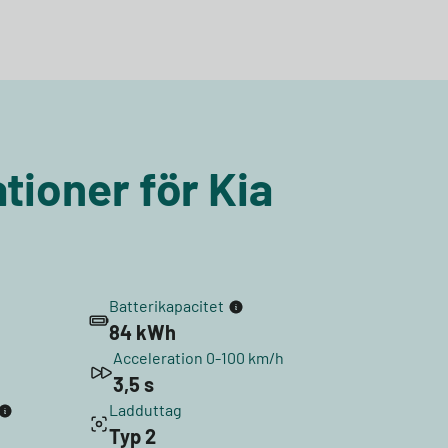
tioner för Kia
Batterikapacitet
84 kWh
Acceleration 0-100 km/h
3,5 s
Ladduttag
Typ 2