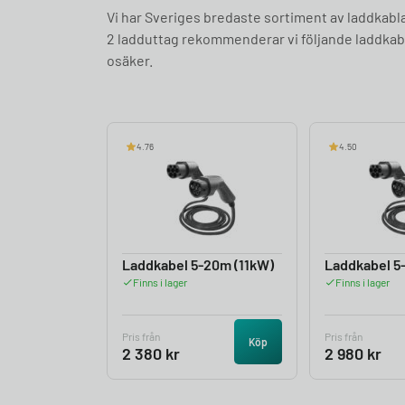
Vi har Sveriges bredaste sortiment av laddkabl
2 ladduttag rekommenderar vi följande laddkabl
osäker.
4.76
4.50
Laddkabel 5-20m (11kW)
Laddkabel 5
Finns i lager
Finns i lager
Pris från
Pris från
Köp
2 380
kr
2 980
kr