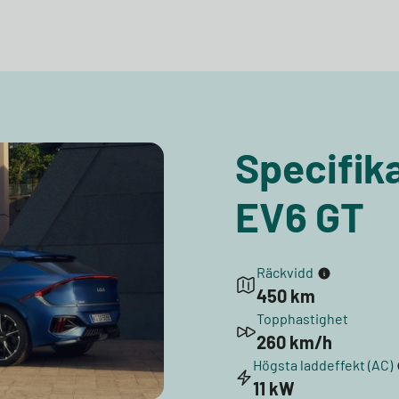
Specifika
EV6 GT
Räckvidd
450 km
Topphastighet
260 km/h
Högsta laddeffekt (AC)
11 kW