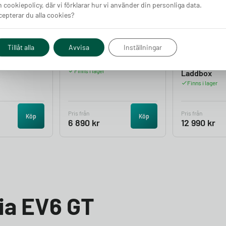
 cookiepolicy, där vi förklarar hur vi använder din personliga data.
epterar du alla cookies?
Tillåt alla
Avvisa
Inställningar
e Up
DEFA Power Laddbox
Charge Amp
Finns i lager
Laddbox
Finns i lager
Pris från
Pris från
Köp
Köp
6 890
kr
12 990
kr
Kia EV6 GT