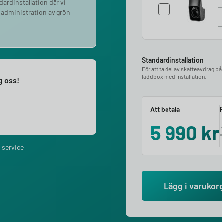
ndardinstallation där vi
 administration av grön
Standardinstallation
För att ta del av skatteavdrag p
laddbox med installation.
ng oss!
Att betala
5 990
kr
 service
Lägg i varukor