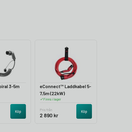
iral 3-5m
eConnect™ Laddkabel 5-
7,5m (22kW)
Finns i lager
Pris från
Köp
Köp
2 890
kr