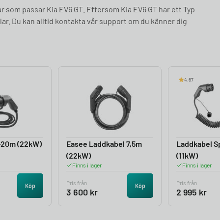
ar som passar Kia EV6 GT. Eftersom Kia EV6 GT har ett Typ
ar. Du kan alltid kontakta vår support om du känner dig
4.67
-20m (22kW)
Easee Laddkabel 7,5m
Laddkabel Sp
(22kW)
(11kW)
Finns i lager
Finns i lager
Pris från
Pris från
Köp
Köp
3 600
kr
2 995
kr