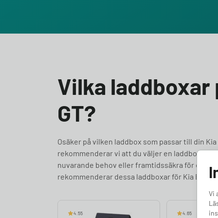
Vilka laddboxar 
GT?
Osäker på vilken laddbox som passar till din Kia E
rekommenderar vi att du väljer en laddbox med m
nuvarande behov eller framtidssäkra för en kraftfu
I
rekommenderar dessa laddboxar för Kia EV6 GT
Vi 
Läs
ins
4.55
4.65