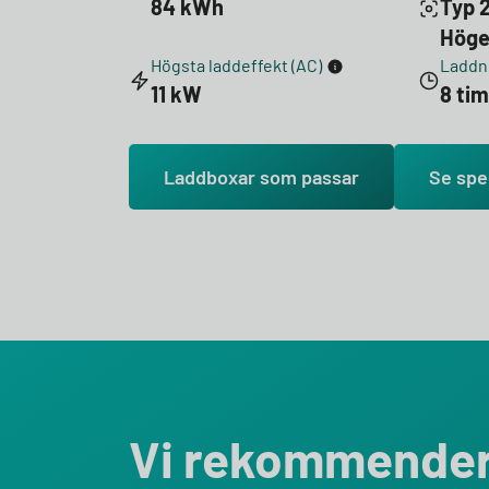
84 kWh
Typ 2
Höge
Högsta laddeffekt (AC)
Laddni
11 kW
8 ti
Laddboxar som passar
Se spe
Vi rekommende