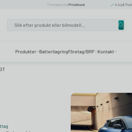
Företagskund
|
Privatkund
4,4 på Trus
Search
Produkter
Batterilagring
Företag/BRF
Kontakt
 GT
ttag