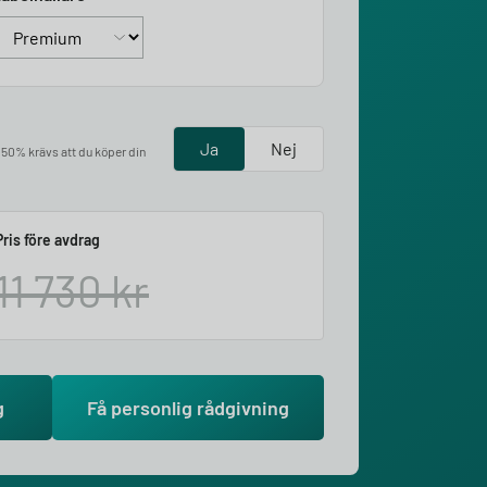
Ja
Nej
å 50% krävs att du köper din
Pris före avdrag
11 730
kr
g
Få personlig rådgivning