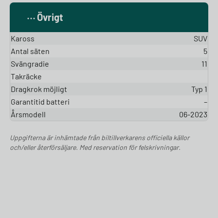
Övrigt
Kaross
SUV
Antal säten
5
Svängradie
11
Takräcke
Dragkrok möjligt
Typ 1
Garantitid batteri
–
Årsmodell
06-2023
Uppgifterna är inhämtade från biltillverkarens officiella källor
och/eller återförsäljare. Med reservation för felskrivningar.