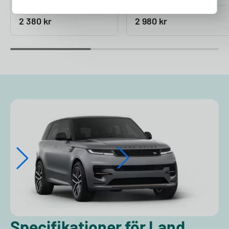
Pris från
Pris från
2 380
kr
2 980
kr
Specifikationer för Land