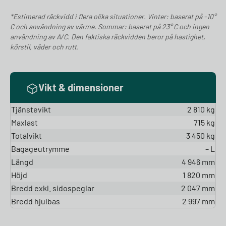
*Estimerad räckvidd i flera olika situationer. Vinter: baserat på -10°
C och användning av värme. Sommar: baserat på 23° C och ingen
användning av A/C. Den faktiska räckvidden beror på hastighet,
körstil, väder och rutt.
Vikt & dimensioner
Tjänstevikt
2 810 kg
Maxlast
715 kg
Totalvikt
3 450 kg
Bagageutrymme
– L
Längd
4 946 mm
Höjd
1 820 mm
Bredd exkl. sidospeglar
2 047 mm
Bredd hjulbas
2 997 mm