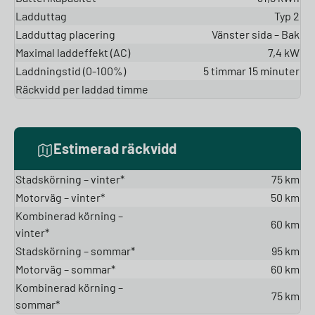
Ladduttag
Typ 2
Ladduttag placering
Vänster sida – Bak
Maximal laddeffekt (AC)
7,4 kW
Laddningstid (0-100%)
5 timmar 15 minuter
Räckvidd per laddad timme
Estimerad räckvidd
Stadskörning – vinter*
75 km
Motorväg – vinter*
50 km
Kombinerad körning –
60 km
vinter*
Stadskörning – sommar*
95 km
Motorväg – sommar*
60 km
Kombinerad körning –
75 km
sommar*