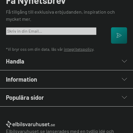
Få Nyhetsbrev
Få tillgång till exklusiva erbjudanden, inspiration och
mycket mer.
*Vi bryr oss om din data, läs vår
integritetspolicy
.
Handla
Laddboxar
Information
Laddkablar
Kabelhållare
Om oss
Stolpar & Fästen
Populära sidor
Kontakta oss
Portabla Laddare
Vanliga frågor & svar
Lastbalanserare
Fri offert
Nyheter & Artiklar
Batterilagring
Elbilsladdare BRF
El-lexikon
Övriga tillbehör
Elbilsladdare företag
Installation
Laddbox bäst i test
Elbilsvaruhuset.se lanserades med en tydlig idé och