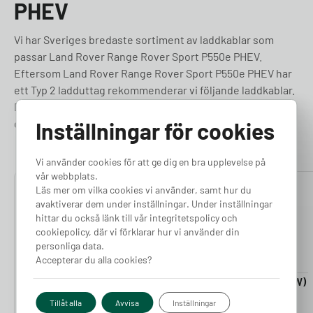
PHEV
Vi har Sveriges bredaste sortiment av laddkablar som
passar Land Rover Range Rover Sport P550e PHEV.
Eftersom Land Rover Range Rover Sport P550e PHEV har
ett Typ 2 ladduttag rekommenderar vi följande laddkablar.
Du kan alltid kontakta vår support om du känner dig
osäker.
Inställningar för cookies
Vi använder cookies för att ge dig en bra upplevelse på
vår webbplats.
Läs mer om vilka cookies vi använder, samt hur du
4.76
4.50
avaktiverar dem under inställningar. Under inställningar
hittar du också länk till vår integritetspolicy och
cookiepolicy, där vi förklarar hur vi använder din
personliga data.
Accepterar du alla cookies?
Laddkabel 5-20m (11kW)
Laddkabel 5-20m (22kW)
Finns i lager
Finns i lager
Tillåt alla
Avvisa
Inställningar