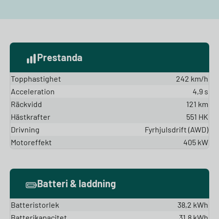
Prestanda
Topphastighet
242 km/h
Acceleration
4,9 s
Räckvidd
121 km
Hästkrafter
551 HK
Drivning
Fyrhjulsdrift (AWD)
Motoreffekt
405 kW
Batteri & laddning
Batteristorlek
38,2 kWh
Batterikapacitet
31,8 kWh