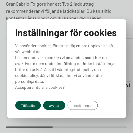
GranCabrio Folgore har ett Typ 2 ladduttag
rekommenderar vi följande laddkablar. Du kan alltid
kontakta vår support om du känner dig osäker.
Inställningar för cookies
Vi använder cookies för att ge dig en bra upplevelse på
4.76
4.50
vår webbplats.
Läs mer om vilka cookies vi använder, samt hur du
avaktiverar dem under inställningar. Under inställningar
hittar du också länk till vår integritetspolicy och
cookiepolicy, där vi förklarar hur vi använder din
personliga data.
Laddkabel 5-20m (11kW)
Laddkabel 5-20m (22kW)
Accepterar du alla cookies?
Finns i lager
Finns i lager
Pris från
Pris från
Tillåt alla
Avvisa
Inställningar
2 380
kr
2 980
kr