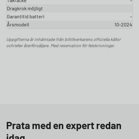
Takräcke
–
Dragkrok möjligt
Garantitid batteri
–
Årsmodell
10-2024
Uppgifterna är inhämtade från biltillverkarens officiella källor
och/eller återförsäljare. Med reservation för felskrivningar.
Prata med en expert redan
idag