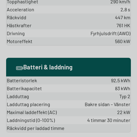
Topphastighet
290 km/h
Acceleration
2,8 s
Räckvidd
447 km
Hästkrafter
761 HK
Drivning
Fyrhjulsdrift (AWD)
Motoreffekt
560 kW
Batteri & laddning
Batteristorlek
92,5 kWh
Batterikapacitet
83 kWh
Ladduttag
Typ 2
Ladduttag placering
Bakre sidan – Vänster
Maximal laddeffekt (AC)
22 kW
Laddningstid (0-100%)
4 timmar 30 minuter
Räckvidd per laddad timme