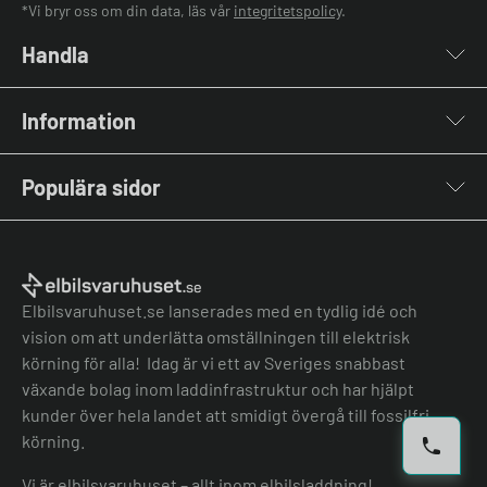
*Vi bryr oss om din data, läs vår
integritetspolicy
.
Handla
Laddboxar
Information
Laddkablar
Kabelhållare
Om oss
Stolpar & Fästen
Populära sidor
Kontakta oss
Portabla Laddare
Vanliga frågor & svar
Lastbalanserare
Fri offert
Nyheter & Artiklar
Batterilagring
Elbilsladdare BRF
El-lexikon
Övriga tillbehör
Elbilsladdare företag
Installation
Laddbox bäst i test
Elbilsvaruhuset.se lanserades med en tydlig idé och
Grön teknik bidrag
Bilmärken
vision om att underlätta omställningen till elektrisk
Lastbalansering
Jämför laddboxar
körning för alla! Idag är vi ett av Sveriges snabbast
Köpvillkor
Jämför hembatterier
växande bolag inom laddinfrastruktur och har hjälpt
Köpvillkor batteri
kunder över hela landet att smidigt övergå till fossilfri
Felanmälan
körning.
Hantera cookies
Vi är elbilsvaruhuset – allt inom elbilsladdning!