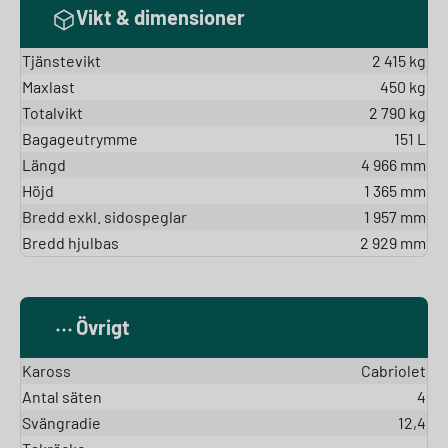
Vikt & dimensioner
Tjänstevikt
2 415 kg
Maxlast
450 kg
Totalvikt
2 790 kg
Bagageutrymme
151 L
Längd
4 966 mm
Höjd
1 365 mm
Bredd exkl. sidospeglar
1 957 mm
Bredd hjulbas
2 929 mm
Övrigt
Kaross
Cabriolet
Antal säten
4
Svängradie
12,4