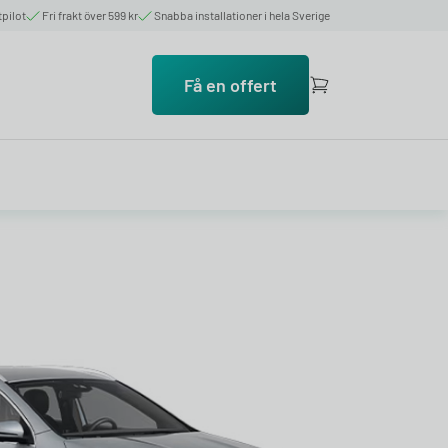
tpilot
Fri frakt över 599 kr
Snabba installationer i hela Sverige
Få en offert