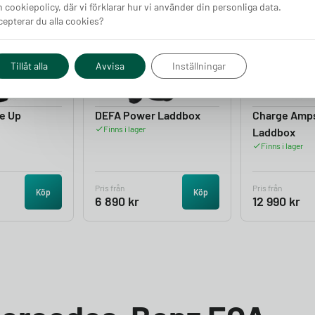
 cookiepolicy, där vi förklarar hur vi använder din personliga data.
epterar du alla cookies?
4.05
4.50
Tillåt alla
Avvisa
Inställningar
e Up
DEFA Power Laddbox
Charge Amp
Finns i lager
Laddbox
Finns i lager
Pris från
Pris från
Köp
Köp
6 890
kr
12 990
kr