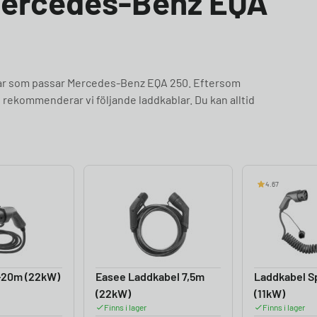
 Mercedes-Benz EQA
blar som passar Mercedes-Benz EQA 250. Eftersom
rekommenderar vi följande laddkablar. Du kan alltid
4.67
-20m (22kW)
Easee Laddkabel 7,5m
Laddkabel Sp
(22kW)
(11kW)
Finns i lager
Finns i lager