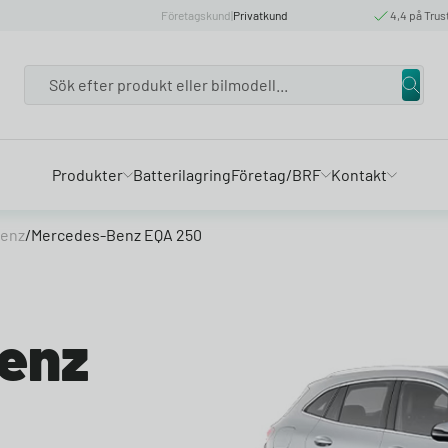
Företagskund
|
Privatkund
4,4 på Trus
Search
Produkter
Batterilagring
Företag/BRF
Kontakt
enz
/
Mercedes-Benz EQA 250
enz