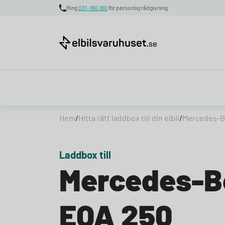
Ring
031-180 180
för personlig rådgivning
Skip to content
Hem
/
Hitta rätt laddbox till din elbil
/
Mercedes-B
Laddbox till
Mercedes-B
EQA 250