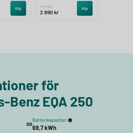
Pris från
Köp
Köp
2 890
kr
tioner för
s-Benz EQA 250
Batterikapacitet
69,7 kWh