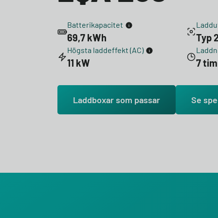
Batterikapacitet
Laddu
69,7 kWh
Typ 2
Högsta laddeffekt (AC)
Laddni
11 kW
7 ti
Laddboxar som passar
Se spe