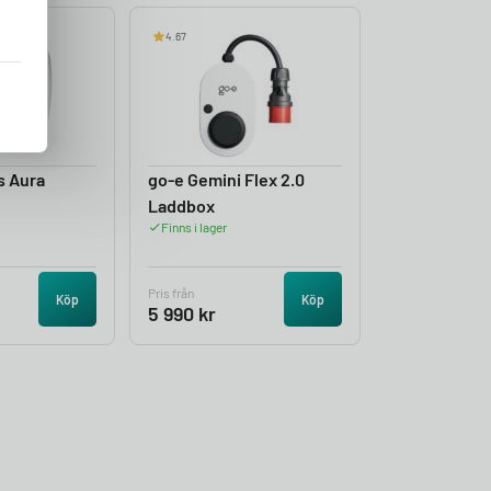
4.67
s Aura
go-e Gemini Flex 2.0
Laddbox
Finns i lager
Pris från
Köp
Köp
5 990
kr