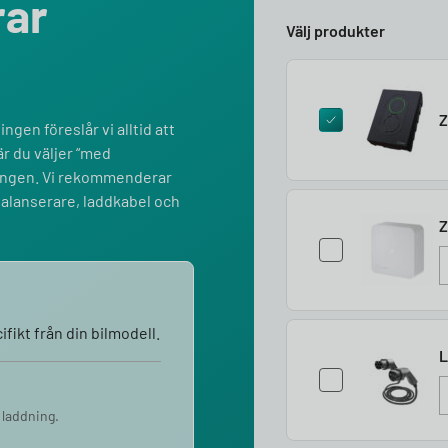
rar
Välj produkter
Z
ngen föreslår vi alltid att
r du väljer “med
lningen. Vi rekommenderar
balanserare, laddkabel och
Z
fikt från din bilmodell.
L
 laddning.