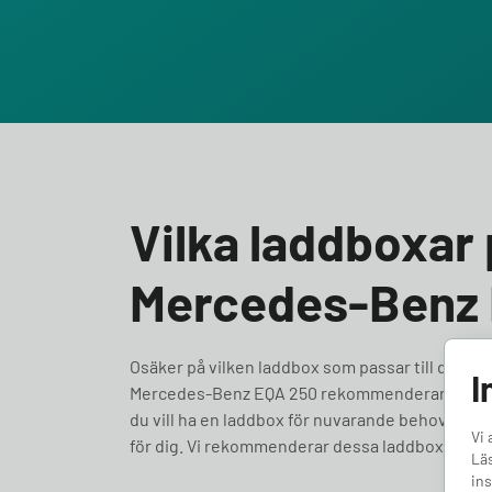
Vilka laddboxar p
Mercedes-Benz
Osäker på vilken laddbox som passar till din Mer
I
Mercedes-Benz EQA 250 rekommenderar vi att d
du vill ha en laddbox för nuvarande behov eller fr
Vi 
för dig. Vi rekommenderar dessa laddboxar fö
Läs
ins