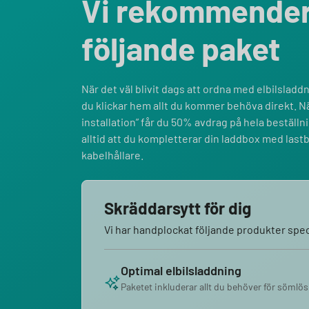
Vi rekommende
följande paket
När det väl blivit dags att ordna med elbilsladdni
du klickar hem allt du kommer behöva direkt. Nä
installation” får du 50% avdrag på hela bestäl
alltid att du kompletterar din laddbox med last
kabelhållare.
Skräddarsytt för dig
Vi har handplockat följande produkter speci
Optimal elbilsladdning
Paketet inkluderar allt du behöver för sömlös