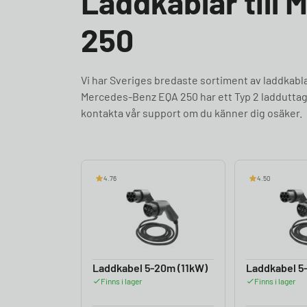
Laddkablar till
250
Vi har Sveriges bredaste sortiment av laddka
Mercedes-Benz EQA 250 har ett Typ 2 ladduttag 
kontakta vår support om du känner dig osäker.
4.76
4.50
Laddkabel 5-20m (11kW)
Laddkabel 5
Finns i lager
Finns i lager