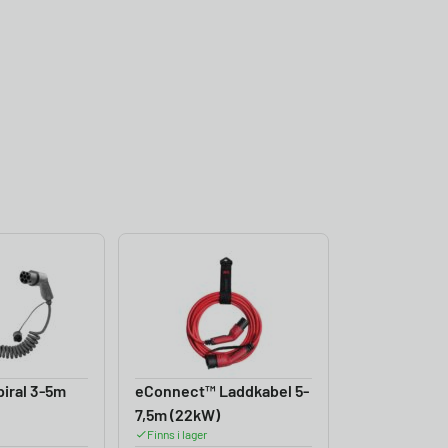
iral 3-5m
eConnect™ Laddkabel 5-
7,5m (22kW)
Finns i lager