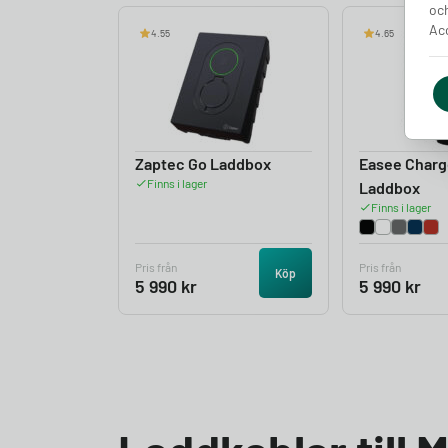
och
Acc
4.55
4.65
Zaptec Go Laddbox
Easee Charg
Finns i lager
Laddbox
Finns i lager
Pris från
Pris från
Köp
5 990
kr
5 990
kr