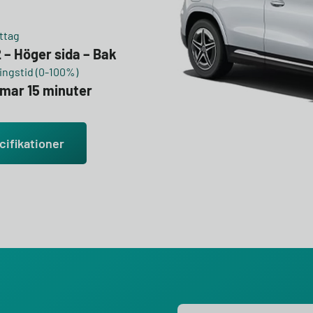
ttag
 – Höger sida – Bak
ngstid (0-100%)
mmar 15 minuter
cifikationer