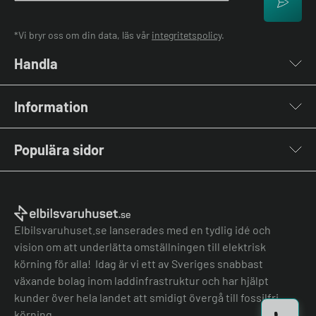
*Vi bryr oss om din data, läs vår
integritetspolicy
.
Handla
Laddboxar
Information
Laddkablar
Kabelhållare
Om oss
Stolpar & Fästen
Populära sidor
Kontakta oss
Portabla Laddare
Vanliga frågor & svar
Lastbalanserare
Fri offert
Nyheter & Artiklar
Batterilagring
Elbilsladdare BRF
El-lexikon
Övriga tillbehör
Elbilsladdare företag
Installation
Laddbox bäst i test
Elbilsvaruhuset.se lanserades med en tydlig idé och
Grön teknik bidrag
Bilmärken
vision om att underlätta omställningen till elektrisk
Lastbalansering
Jämför laddboxar
körning för alla! Idag är vi ett av Sveriges snabbast
Köpvillkor
Jämför hembatterier
växande bolag inom laddinfrastruktur och har hjälpt
Köpvillkor batteri
kunder över hela landet att smidigt övergå till fossilfri
Felanmälan
körning.