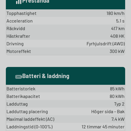
Prestanda
Topphastighet
180 km/h
Acceleration
5,1 s
Räckvidd
417 km
Hästkrafter
408 HK
Drivning
Fyrhjulsdrift (AWD)
Motoreffekt
300 kW
Batteri & laddning
Batteristorlek
85 kWh
Batterikapacitet
80 kWh
Ladduttag
Typ 2
Ladduttag placering
Höger sida – Bak
Maximal laddeffekt (AC)
7,4 kW
Laddningstid (0-100%)
12 timmar 45 minuter