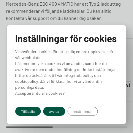
Mercedes-Benz EQC 400 4MATIC har ett Typ 2 ladduttag
rekommenderar vi följande laddkablar. Du kan alltid
kontakta vår support om du känner dig osäker.
Inställningar för cookies
4.76
4.50
Vi använder cookies för att ge dig en bra upplevelse på
vår webbplats.
Läs mer om vilka cookies vi använder, samt hur du
avaktiverar dem under inställningar. Under inställningar
hittar du också länk till vår integritetspolicy och
cookiepolicy, där vi förklarar hur vi använder din
Laddkabel 5-20m (11kW)
Laddkabel 5-20m (22kW)
personliga data.
Finns i lager
Finns i lager
Accepterar du alla cookies?
Pris från
Pris från
2 380
kr
2 980
kr
Tillåt alla
Avvisa
Inställningar