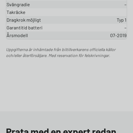
Svängradie
–
Takräcke
Dragkrok möjligt
Typ 1
Garantitid batteri
–
Årsmodell
07-2019
Uppgifterna är inhämtade från biltillverkarens officiella källor
och/eller återförsäljare. Med reservation för felskrivningar.
Prata med en expert redan