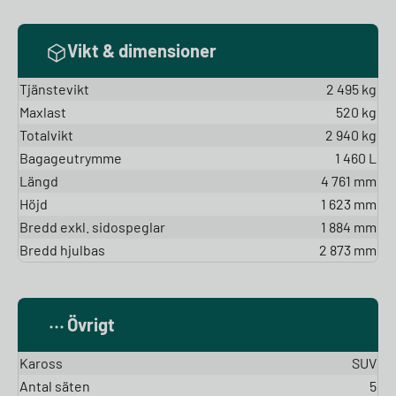
Vikt & dimensioner
Tjänstevikt
2 495 kg
Maxlast
520 kg
Totalvikt
2 940 kg
Bagageutrymme
1 460 L
Längd
4 761 mm
Höjd
1 623 mm
Bredd exkl. sidospeglar
1 884 mm
Bredd hjulbas
2 873 mm
Övrigt
Kaross
SUV
Antal säten
5