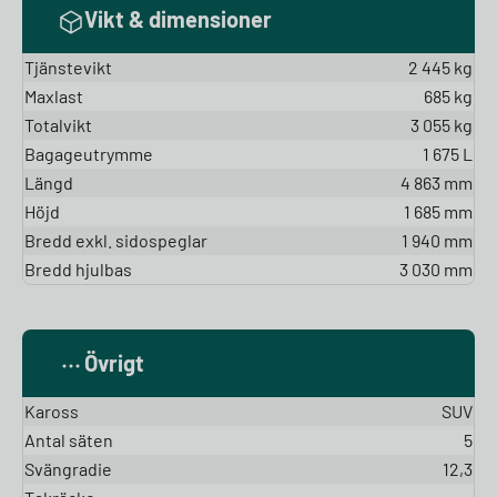
Vikt & dimensioner
Tjänstevikt
2 445 kg
Maxlast
685 kg
Totalvikt
3 055 kg
Bagageutrymme
1 675 L
Längd
4 863 mm
Höjd
1 685 mm
Bredd exkl. sidospeglar
1 940 mm
Bredd hjulbas
3 030 mm
Övrigt
Kaross
SUV
Antal säten
5
Svängradie
12,3