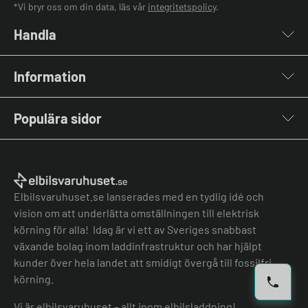
*Vi bryr oss om din data, läs vår
integritetspolicy
.
Handla
Laddboxar
Information
Laddkablar
Kabelhållare
Om oss
Stolpar & Fästen
Populära sidor
Kontakta oss
Portabla Laddare
Vanliga frågor & svar
Lastbalanserare
Fri offert
Nyheter & Artiklar
Batterilagring
Elbilsladdare BRF
El-lexikon
Övriga tillbehör
Elbilsladdare företag
Installation
Laddbox bäst i test
Elbilsvaruhuset.se lanserades med en tydlig idé och
Grön teknik bidrag
Bilmärken
vision om att underlätta omställningen till elektrisk
Lastbalansering
Jämför laddboxar
körning för alla! Idag är vi ett av Sveriges snabbast
Köpvillkor
Jämför hembatterier
växande bolag inom laddinfrastruktur och har hjälpt
Köpvillkor batteri
kunder över hela landet att smidigt övergå till fossilfri
Felanmälan
körning.
Hantera cookies
Vi är elbilsvaruhuset – allt inom elbilsladdning!