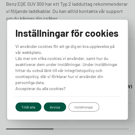
Benz EQE SUV 300 har ett Typ 2 ladduttag rekommenderar
vi följande laddkablar. Du kan alltid kontakta vår support
om du känner dig osäker.
Inställningar för cookies
Vi använder cookies för att ge dig en bra upplevelse på
4.76
4.50
vår webbplats.
Läs mer om vilka cookies vi använder, samt hur du
avaktiverar dem under inställningar. Under inställningar
hittar du också länk till vår integritetspolicy och
cookiepolicy, där vi förklarar hur vi använder din
personliga data.
Laddkabel 5-20m (11kW)
Laddkabel 5-20m (22kW)
Accepterar du alla cookies?
Finns i lager
Finns i lager
Pris från
Pris från
Tillåt alla
Avvisa
Inställningar
2 380
kr
2 980
kr