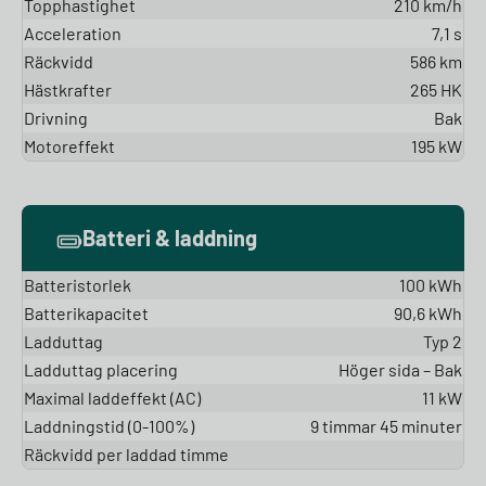
Topphastighet
210 km/h
Acceleration
7,1 s
Räckvidd
586 km
Hästkrafter
265 HK
Drivning
Bak
Motoreffekt
195 kW
Batteri & laddning
Batteristorlek
100 kWh
Batterikapacitet
90,6 kWh
Ladduttag
Typ 2
Ladduttag placering
Höger sida – Bak
Maximal laddeffekt (AC)
11 kW
Laddningstid (0-100%)
9 timmar 45 minuter
Räckvidd per laddad timme