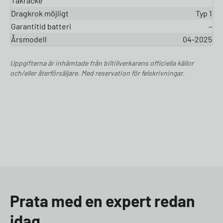
Takräcke
Dragkrok möjligt
Typ 1
Garantitid batteri
–
Årsmodell
04-2025
Uppgifterna är inhämtade från biltillverkarens officiella källor
och/eller återförsäljare. Med reservation för felskrivningar.
Prata med en expert redan
idag