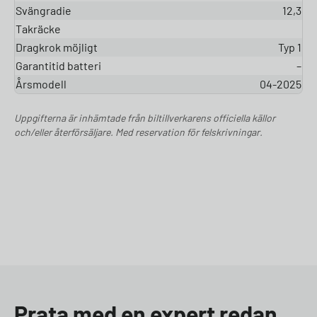
Svängradie
12,3
Takräcke
Dragkrok möjligt
Typ 1
Garantitid batteri
–
Årsmodell
04-2025
Uppgifterna är inhämtade från biltillverkarens officiella källor
och/eller återförsäljare. Med reservation för felskrivningar.
Prata med en expert redan