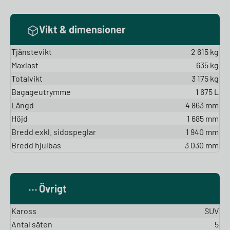
Vikt & dimensioner
Tjänstevikt
2 615 kg
Maxlast
635 kg
Totalvikt
3 175 kg
Bagageutrymme
1 675 L
Längd
4 863 mm
Höjd
1 685 mm
Bredd exkl. sidospeglar
1 940 mm
Bredd hjulbas
3 030 mm
Övrigt
Kaross
SUV
Antal säten
5