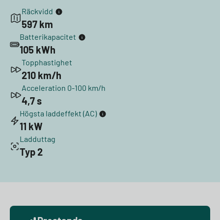
Räckvidd
597 km
Batterikapacitet
105 kWh
Topphastighet
210 km/h
Acceleration 0-100 km/h
4,7 s
Högsta laddeffekt (AC)
11 kW
Ladduttag
Typ 2