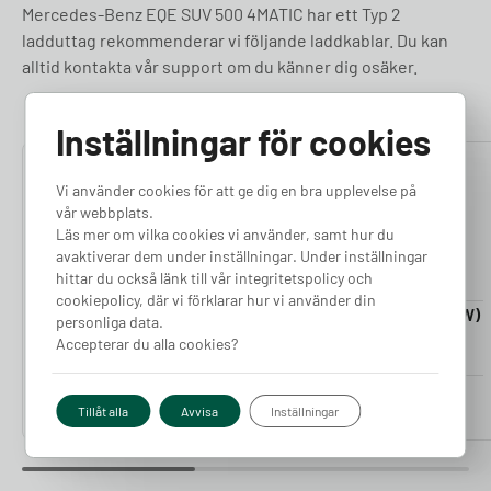
Mercedes-Benz EQE SUV 500 4MATIC har ett Typ 2
ladduttag rekommenderar vi följande laddkablar. Du kan
alltid kontakta vår support om du känner dig osäker.
Inställningar för cookies
4.76
4.50
Vi använder cookies för att ge dig en bra upplevelse på
vår webbplats.
Läs mer om vilka cookies vi använder, samt hur du
avaktiverar dem under inställningar. Under inställningar
hittar du också länk till vår integritetspolicy och
cookiepolicy, där vi förklarar hur vi använder din
Laddkabel 5-20m (11kW)
Laddkabel 5-20m (22kW)
personliga data.
Finns i lager
Finns i lager
Accepterar du alla cookies?
Pris från
Pris från
2 380
kr
2 980
kr
Tillåt alla
Avvisa
Inställningar