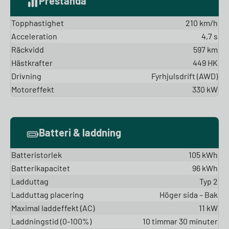
Prestanda
Topphastighet
210 km/h
Acceleration
4,7 s
Räckvidd
597 km
Hästkrafter
449 HK
Drivning
Fyrhjulsdrift (AWD)
Motoreffekt
330 kW
Batteri & laddning
Batteristorlek
105 kWh
Batterikapacitet
96 kWh
Ladduttag
Typ 2
Ladduttag placering
Höger sida – Bak
Maximal laddeffekt (AC)
11 kW
Laddningstid (0-100%)
10 timmar 30 minuter