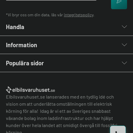
*Vi bryr oss om din data, läs vår
integritetspolicy
.
Handla
Laddboxar
Information
Laddkablar
Kabelhållare
Om oss
Stolpar & Fästen
Populära sidor
Kontakta oss
Portabla Laddare
Vanliga frågor & svar
Lastbalanserare
Fri offert
Nyheter & Artiklar
Batterilagring
Elbilsladdare BRF
El-lexikon
Övriga tillbehör
Elbilsladdare företag
Installation
Laddbox bäst i test
Elbilsvaruhuset.se lanserades med en tydlig idé och
Grön teknik bidrag
Bilmärken
vision om att underlätta omställningen till elektrisk
Lastbalansering
Jämför laddboxar
körning för alla! Idag är vi ett av Sveriges snabbast
Köpvillkor
Jämför hembatterier
växande bolag inom laddinfrastruktur och har hjälpt
Köpvillkor batteri
kunder över hela landet att smidigt övergå till fossilfri
Felanmälan
körning.