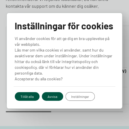
kontakta vår support om du känner dig osäker.
Inställningar för cookies
4.76
4.50
Vi använder cookies för att ge dig en bra upplevelse på
vår webbplats.
Läs mer om vilka cookies vi använder, samt hur du
avaktiverar dem under inställningar. Under inställningar
hittar du också länk till vår integritetspolicy och
cookiepolicy, där vi förklarar hur vi använder din
Laddkabel 5-20m (11kW)
Laddkabel 5-20m (22kW)
personliga data.
Finns i lager
Finns i lager
Accepterar du alla cookies?
Pris från
Pris från
2 380
kr
2 980
kr
Tillåt alla
Avvisa
Inställningar