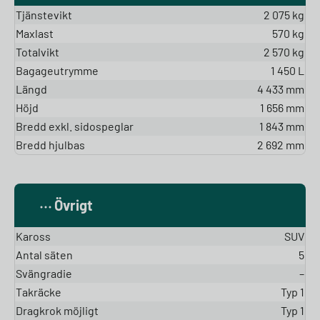
Tjänstevikt
2 075 kg
Maxlast
570 kg
Totalvikt
2 570 kg
Bagageutrymme
1 450 L
Längd
4 433 mm
Höjd
1 656 mm
Bredd exkl. sidospeglar
1 843 mm
Bredd hjulbas
2 692 mm
Övrigt
Kaross
SUV
Antal säten
5
Svängradie
–
Takräcke
Typ 1
Dragkrok möjligt
Typ 1