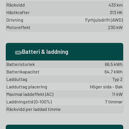
Räckvidd
433 km
Hästkrafter
313 HK
Drivning
Fyrhjulsdrift (AWD)
Motoreffekt
230 kW
Batteri & laddning
Batteristorlek
66,5 kWh
Batterikapacitet
64,7 kWh
Ladduttag
Typ 2
Ladduttag placering
Höger sida – Bak
Maximal laddeffekt (AC)
11 kW
Laddningstid (0-100%)
7 timmar
Räckvidd per laddad timme