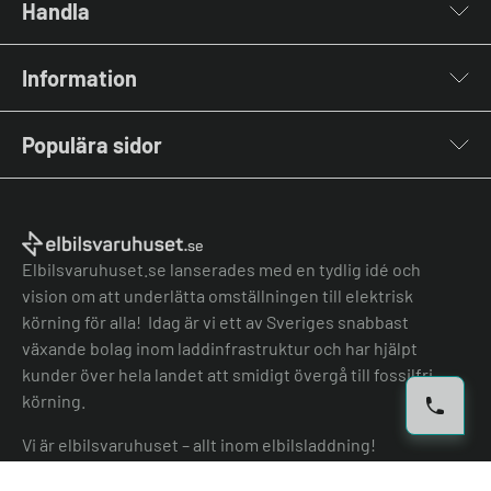
Handla
Laddboxar
Information
Laddkablar
Kabelhållare
Om oss
Stolpar & Fästen
Populära sidor
Kontakta oss
Portabla Laddare
Vanliga frågor & svar
Lastbalanserare
Fri offert
Nyheter & Artiklar
Batterilagring
Elbilsladdare BRF
El-lexikon
Övriga tillbehör
Elbilsladdare företag
Installation
Laddbox bäst i test
Elbilsvaruhuset.se lanserades med en tydlig idé och
Grön teknik bidrag
Bilmärken
vision om att underlätta omställningen till elektrisk
Lastbalansering
Jämför laddboxar
körning för alla! Idag är vi ett av Sveriges snabbast
Köpvillkor
Jämför hembatterier
växande bolag inom laddinfrastruktur och har hjälpt
Köpvillkor batteri
kunder över hela landet att smidigt övergå till fossilfri
Felanmälan
körning.
Hantera cookies
Vi är elbilsvaruhuset – allt inom elbilsladdning!