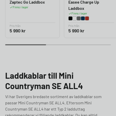
Zaptec Go Laddbox
Easee Charge Up
Finns i lager
Laddbox
Finns i lager
Pris från
Pris från
5 990
kr
5 990
kr
Laddkablar till Mini
Countryman SE ALL4
Vi har Sveriges bredaste sortiment av laddkablar som
passar Mini Countryman SE ALL4. Eftersom Mini
Countryman SE ALL4 har ett Typ 2 ladduttag
rekommenderar vi följande laddkablar. Du kan alltid