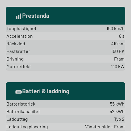
Prestanda
Topphastighet
150 km/h
Acceleration
8 s
Räckvidd
419 km
Hästkrafter
150 HK
Drivning
Fram
Motoreffekt
110 kW
Batteri & laddning
Batteristorlek
55 kWh
Batterikapacitet
52 kWh
Ladduttag
Typ 2
Ladduttag placering
Vänster sida – Fram