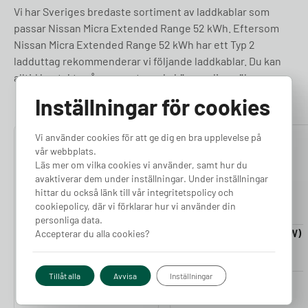
Vi har Sveriges bredaste sortiment av laddkablar som
passar Nissan Micra Extended Range 52 kWh. Eftersom
Nissan Micra Extended Range 52 kWh har ett Typ 2
ladduttag rekommenderar vi följande laddkablar. Du kan
alltid kontakta vår support om du känner dig osäker.
Inställningar för cookies
Vi använder cookies för att ge dig en bra upplevelse på
4.76
4.50
vår webbplats.
Läs mer om vilka cookies vi använder, samt hur du
avaktiverar dem under inställningar. Under inställningar
hittar du också länk till vår integritetspolicy och
cookiepolicy, där vi förklarar hur vi använder din
personliga data.
Laddkabel 5-20m (11kW)
Laddkabel 5-20m (22kW)
Accepterar du alla cookies?
Finns i lager
Finns i lager
Tillåt alla
Avvisa
Inställningar
Pris från
Pris från
2 380
kr
2 980
kr