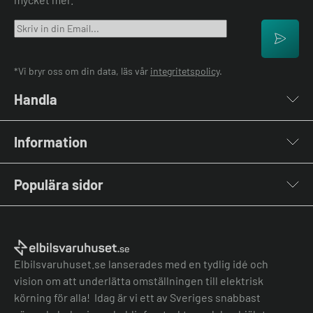
*Vi bryr oss om din data, läs vår
integritetspolicy
.
Handla
Laddboxar
Information
Laddkablar
Kabelhållare
Om oss
Stolpar & Fästen
Populära sidor
Kontakta oss
Portabla Laddare
Vanliga frågor & svar
Lastbalanserare
Fri offert
Nyheter & Artiklar
Batterilagring
Elbilsladdare BRF
El-lexikon
Övriga tillbehör
Elbilsladdare företag
Installation
Laddbox bäst i test
Elbilsvaruhuset.se lanserades med en tydlig idé och
Grön teknik bidrag
Bilmärken
vision om att underlätta omställningen till elektrisk
Lastbalansering
Jämför laddboxar
körning för alla! Idag är vi ett av Sveriges snabbast
Köpvillkor