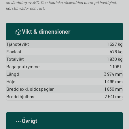
användning av A/C. Den faktiska räckvidden beror på hastighet,
körstil, väder och rutt.
Vikt & dimensioner
Tjänstevikt
1 527 kg
Maxlast
478 kg
Totalvikt
1 930 kg
Bagageutrymme
1 106 L
Längd
3 974 mm
Höjd
1 499 mm
Bredd exkl. sidospeglar
1 830 mm
Bredd hjulbas
2 541 mm
Övrigt