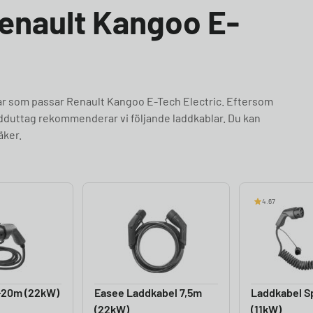
Renault Kangoo E-
lar som passar Renault Kangoo E-Tech Electric. Eftersom
adduttag rekommenderar vi följande laddkablar. Du kan
äker.
4.67
-20m (22kW)
Easee Laddkabel 7,5m
Laddkabel Sp
(22kW)
(11kW)