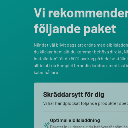
Vi rekommende
följande paket
När det väl blivit dags att ordna med elbilsladdni
du klickar hem allt du kommer behöva direkt. Nä
installation” får du 50% avdrag på hela bestäl
alltid att du kompletterar din laddbox med last
kabelhållare.
Skräddarsytt för dig
Vi har handplockat följande produkter speci
Optimal elbilsladdning
Paketet inkluderar allt du behöver för sömlös