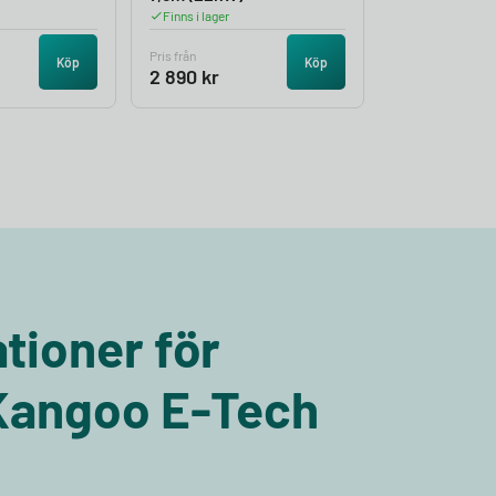
Finns i lager
Pris från
Köp
Köp
2 890
kr
tioner för
Kangoo E-Tech