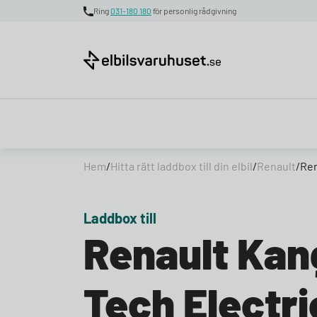
Ring
031-180 180
för personlig rådgivning
Skip to content
Hem
/
Hitta rätt laddbox till din elbil
/
Renault
/
Ren
Laddbox till
Renault Kan
Tech Electri