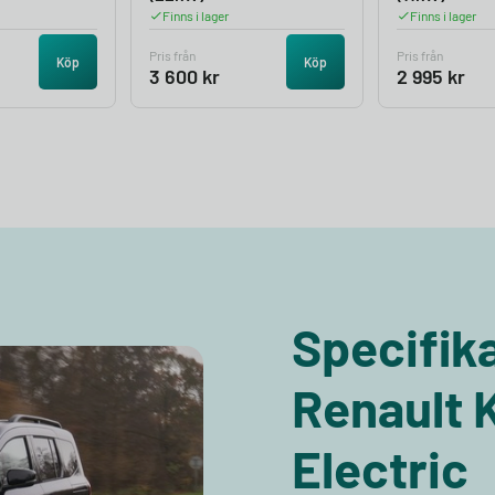
Finns i lager
Finns i lager
Pris från
Pris från
Köp
Köp
3 600
kr
2 995
kr
Specifika
Renault 
Electric