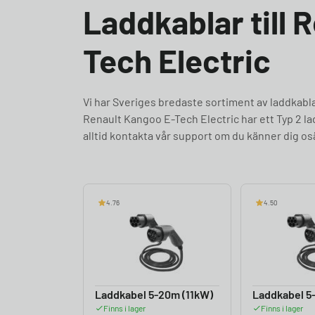
Laddkablar till 
Tech Electric
Vi har Sveriges bredaste sortiment av laddkab
Renault Kangoo E-Tech Electric har ett Typ 2 l
alltid kontakta vår support om du känner dig os
4.76
4.50
Laddkabel 5-20m (11kW)
Laddkabel 5
Finns i lager
Finns i lager