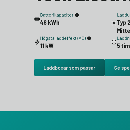
Batterikapacitet
Laddu
48 kWh
Typ 
Mitt
Högsta laddeffekt (AC)
Laddni
11 kW
5 ti
Laddboxar som passar
Se spe