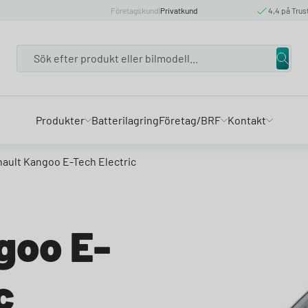
Företagskund
|
Privatkund
4,4 på Trus
Search
Produkter
Batterilagring
Företag/BRF
Kontakt
ault Kangoo E-Tech Electric
goo E-
c