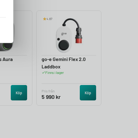
4.67
s Aura
go-e Gemini Flex 2.0
Laddbox
Finns i lager
Pris från
Köp
Köp
5 990
kr