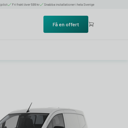
tpilot
Fri frakt över 599 kr
Snabba installationer i hela Sverige
Få en offert