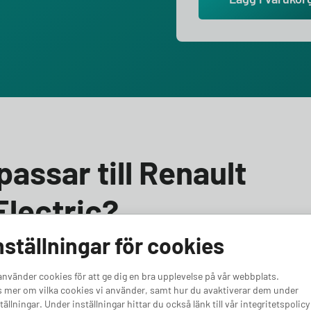
passar till Renault
lectric?
nställningar för cookies
ult Kangoo E-Tech Electric? Vi hjälper dig välja rätt! Till
i att du väljer en laddbox med minst 11 kW effekt.
använder cookies för att ge dig en bra upplevelse på vår webbplats.
hov eller framtidssäkra för en kraftfullare bil, har vi
 mer om vilka cookies vi använder, samt hur du avaktiverar dem under
 laddboxar för Renault Kangoo E-Tech Electric.
tällningar. Under inställningar hittar du också länk till vår integritetspolicy