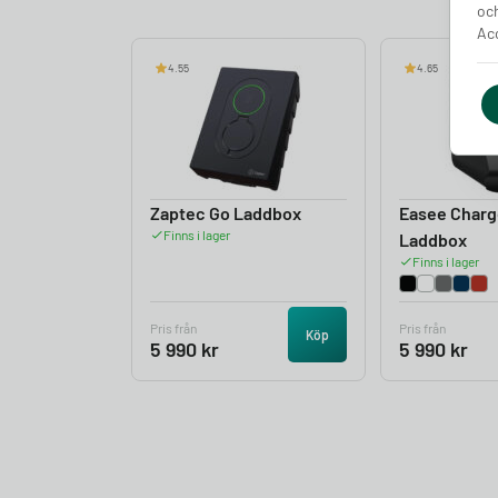
och
Acc
4.55
4.65
Zaptec Go Laddbox
Easee Charg
Finns i lager
Laddbox
Finns i lager
Pris från
Pris från
Köp
5 990
kr
5 990
kr