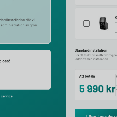
K
ndardinstallation där vi
 administration av grön
Standardinstallation
För att ta del av skatteavdrag p
laddbox med installation.
ng oss!
Att betala
5 990
kr
 service
Lägg i varukor