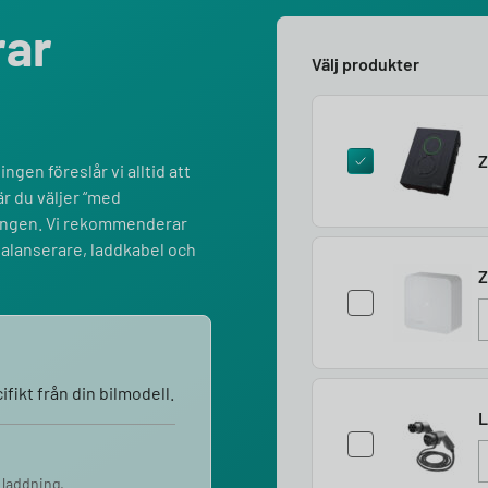
rar
Välj produkter
Z
ngen föreslår vi alltid att
r du väljer “med
lningen. Vi rekommenderar
balanserare, laddkabel och
Z
fikt från din bilmodell.
L
 laddning.