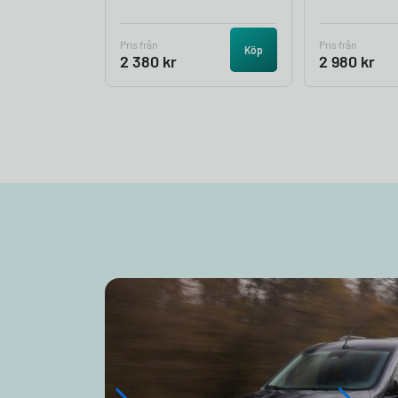
Pris från
Pris från
Köp
2 380
kr
2 980
kr