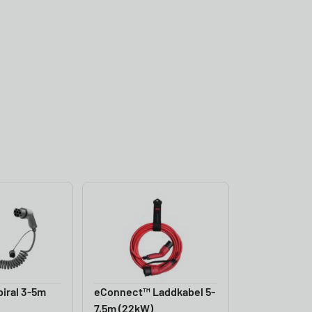
iral 3-5m
eConnect™ Laddkabel 5-
7,5m (22kW)