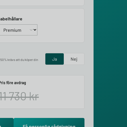
abelhållare
Ja
Nej
å 50% krävs att du köper din
Pris före avdrag
11 730
kr
g
Få personlig rådgivning