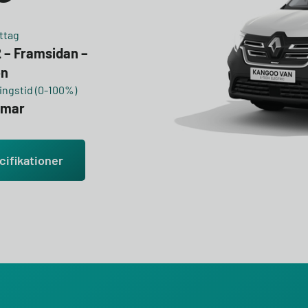
ttag
2 – Framsidan –
en
ngstid (0-100%)
mmar
cifikationer