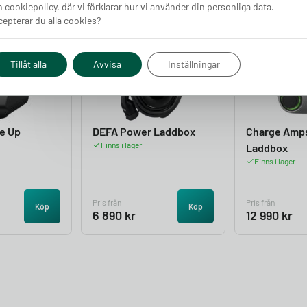
 cookiepolicy, där vi förklarar hur vi använder din personliga data.
epterar du alla cookies?
4.05
4.50
Tillåt alla
Avvisa
Inställningar
e Up
DEFA Power Laddbox
Charge Amp
Finns i lager
Laddbox
Finns i lager
Pris från
Pris från
Köp
Köp
6 890
kr
12 990
kr