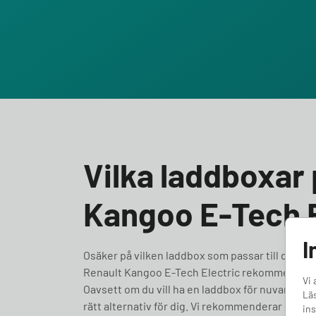
Vilka laddboxar 
Kangoo E-Tech E
I
Osäker på vilken laddbox som passar till din Rena
Renault Kangoo E-Tech Electric rekommenderar v
Vi 
Oavsett om du vill ha en laddbox för nuvarande be
Läs
rätt alternativ för dig. Vi rekommenderar dessa
ins