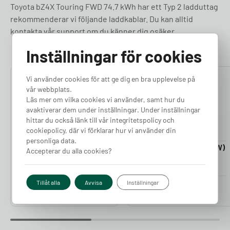
Toyota bZ4X Touring FWD 74.7 kWh har ett Typ 2 ladduttag
rekommenderar vi följande laddkablar. Du kan alltid
kontakta vår support om du känner dig osäker.
Inställningar för cookies
Vi använder cookies för att ge dig en bra upplevelse på
4.76
4.50
vår webbplats.
Läs mer om vilka cookies vi använder, samt hur du
avaktiverar dem under inställningar. Under inställningar
hittar du också länk till vår integritetspolicy och
cookiepolicy, där vi förklarar hur vi använder din
personliga data.
Laddkabel 5-20m (11kW)
Laddkabel 5-20m (22kW)
Accepterar du alla cookies?
Finns i lager
Finns i lager
Pris från
Pris från
Tillåt alla
Avvisa
Inställningar
2 380
kr
2 980
kr