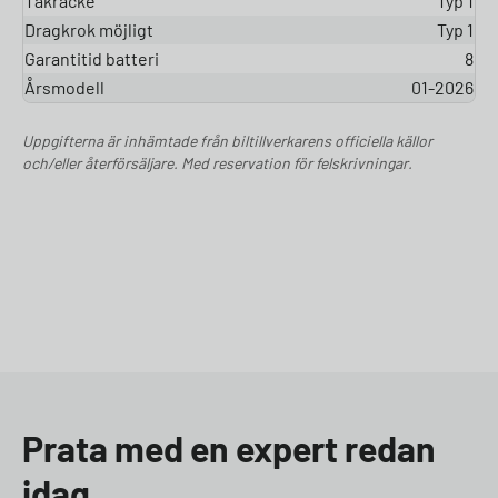
Takräcke
Typ 1
Dragkrok möjligt
Typ 1
Garantitid batteri
8
Årsmodell
01-2026
Uppgifterna är inhämtade från biltillverkarens officiella källor
och/eller återförsäljare. Med reservation för felskrivningar.
Prata med en expert redan
idag