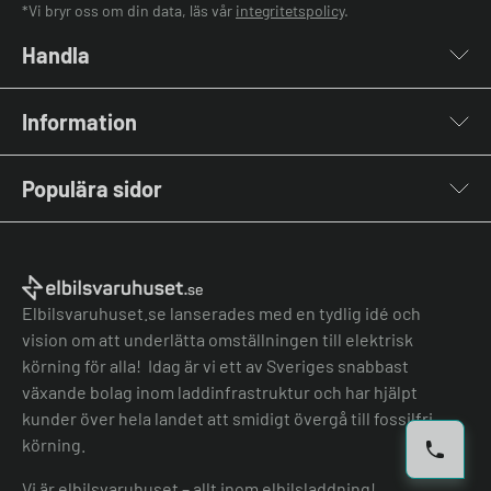
*Vi bryr oss om din data, läs vår
integritetspolicy
.
Handla
Laddboxar
Information
Laddkablar
Kabelhållare
Om oss
Stolpar & Fästen
Populära sidor
Kontakta oss
Portabla Laddare
Vanliga frågor & svar
Lastbalanserare
Fri offert
Nyheter & Artiklar
Batterilagring
Elbilsladdare BRF
El-lexikon
Övriga tillbehör
Elbilsladdare företag
Installation
Laddbox bäst i test
Elbilsvaruhuset.se lanserades med en tydlig idé och
Grön teknik bidrag
Bilmärken
vision om att underlätta omställningen till elektrisk
Lastbalansering
Jämför laddboxar
körning för alla! Idag är vi ett av Sveriges snabbast
Köpvillkor
Jämför hembatterier
växande bolag inom laddinfrastruktur och har hjälpt
Köpvillkor batteri
kunder över hela landet att smidigt övergå till fossilfri
Felanmälan
körning.
Hantera cookies
Vi är elbilsvaruhuset – allt inom elbilsladdning!