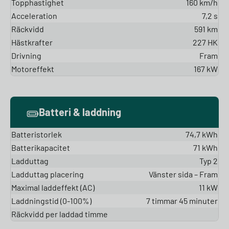
Topphastighet
160 km/h
Acceleration
7,2 s
Räckvidd
591 km
Hästkrafter
227 HK
Drivning
Fram
Motoreffekt
167 kW
Batteri & laddning
Batteristorlek
74,7 kWh
Batterikapacitet
71 kWh
Ladduttag
Typ 2
Ladduttag placering
Vänster sida – Fram
Maximal laddeffekt (AC)
11 kW
Laddningstid (0-100%)
7 timmar 45 minuter
Räckvidd per laddad timme