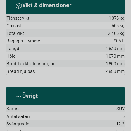
Vikt & dimensioner
Tjänstevikt
1 975 kg
Maxlast
565 kg
Totalvikt
2 465 kg
Bagageutrymme
905 L
Längd
4 830 mm
Höjd
1 670 mm
Bredd exkl. sidospeglar
1 860 mm
Bredd hjulbas
2 850 mm
Övrigt
Kaross
SUV
Antal säten
5
Svängradie
12,2