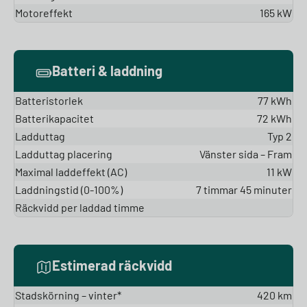
Motoreffekt
165 kW
Batteri & laddning
Batteristorlek
77 kWh
Batterikapacitet
72 kWh
Ladduttag
Typ 2
Ladduttag placering
Vänster sida – Fram
Maximal laddeffekt (AC)
11 kW
Laddningstid (0-100%)
7 timmar 45 minuter
Räckvidd per laddad timme
Estimerad räckvidd
Stadskörning – vinter*
420 km