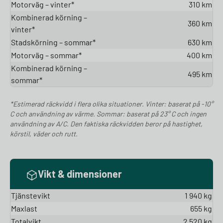
Motorväg – vinter*
310 km
Kombinerad körning –
360 km
vinter*
Stadskörning – sommar*
630 km
Motorväg – sommar*
400 km
Kombinerad körning –
495 km
sommar*
*Estimerad räckvidd i flera olika situationer. Vinter: baserat på -10°
C och användning av värme. Sommar: baserat på 23° C och ingen
användning av A/C. Den faktiska räckvidden beror på hastighet,
körstil, väder och rutt.
Vikt & dimensioner
Tjänstevikt
1 940 kg
Maxlast
655 kg
Totalvikt
2 520 kg