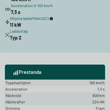
Acceleration 0-100 km/h
7,3 s
Högsta laddeffekt (AC)
11 kW
Ladduttag
Typ 2
Prestanda
Topphastighet
160 km/h
Acceleration
7,3 s
Räckvidd
609 km
Hästkrafter
224 HK
Drivning
Fram