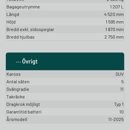
Bagageutrymme
1 207 L
Längd
4 520 mm
Höjd
1 595 mm
Bredd exkl. sidospeglar
1 870 mm
Bredd hjulbas
2 750 mm
Övrigt
Kaross
SUV
Antal säten
5
Svängradie
11
Takräcke
Dragkrok möjligt
Typ 1
Garantitid batteri
10
Årsmodell
11-2025