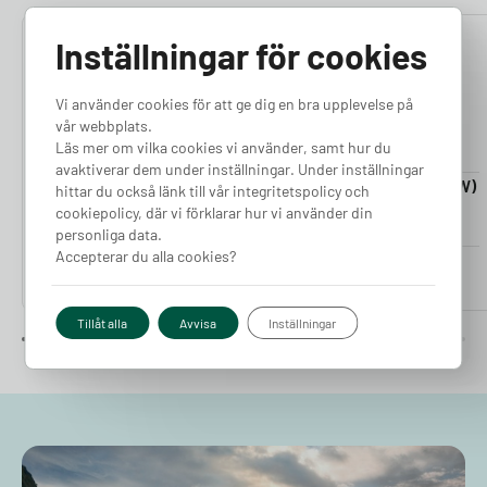
Inställningar för cookies
4.76
4.50
Vi använder cookies för att ge dig en bra upplevelse på
vår webbplats.
Läs mer om vilka cookies vi använder, samt hur du
avaktiverar dem under inställningar. Under inställningar
Laddkabel 5-20m (11kW)
Laddkabel 5-20m (22kW)
hittar du också länk till vår integritetspolicy och
Finns i lager
Finns i lager
cookiepolicy, där vi förklarar hur vi använder din
personliga data.
Accepterar du alla cookies?
Pris från
Pris från
2 380
kr
2 980
kr
Tillåt alla
Avvisa
Inställningar