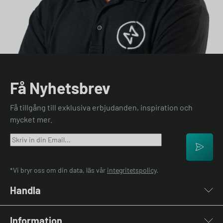
Få Nyhetsbrev
Få tillgång till exklusiva erbjudanden, inspiration och
mycket mer.
*Vi bryr oss om din data, läs vår
integritetspolicy
.
Handla
Laddboxar
Information
Laddkablar