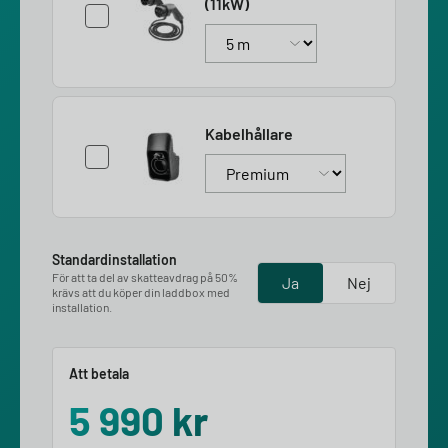
(11kW)
Kabelhållare
Standardinstallation
För att ta del av skatteavdrag på 50%
Ja
Nej
krävs att du köper din laddbox med
installation.
Att betala
5 990
kr