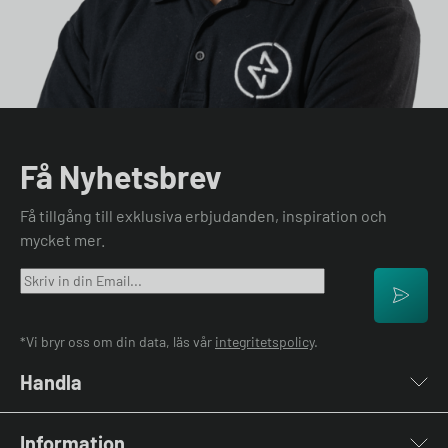
Få Nyhetsbrev
Få tillgång till exklusiva erbjudanden, inspiration och
mycket mer.
*Vi bryr oss om din data, läs vår
integritetspolicy
.
Handla
Laddboxar
Information
Laddkablar