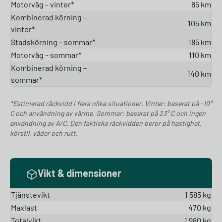
Motorväg – vinter*
85 km
Kombinerad körning –
105 km
vinter*
Stadskörning – sommar*
185 km
Motorväg – sommar*
110 km
Kombinerad körning –
140 km
sommar*
*Estimerad räckvidd i flera olika situationer. Vinter: baserat på -10°
C och användning av värme. Sommar: baserat på 23° C och ingen
användning av A/C. Den faktiska räckvidden beror på hastighet,
körstil, väder och rutt.
Vikt & dimensioner
Tjänstevikt
1 585 kg
Maxlast
470 kg
Totalvikt
1 980 kg