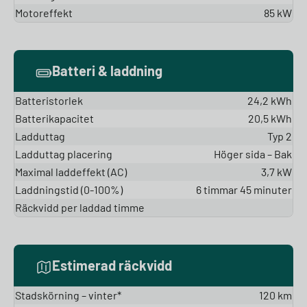
Motoreffekt
85 kW
Batteri & laddning
Batteristorlek
24,2 kWh
Batterikapacitet
20,5 kWh
Ladduttag
Typ 2
Ladduttag placering
Höger sida – Bak
Maximal laddeffekt (AC)
3,7 kW
Laddningstid (0-100%)
6 timmar 45 minuter
Räckvidd per laddad timme
Estimerad räckvidd
Stadskörning – vinter*
120 km