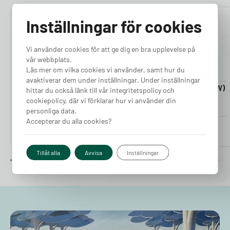
Inställningar för cookies
4.76
4.50
Vi använder cookies för att ge dig en bra upplevelse på
vår webbplats.
Läs mer om vilka cookies vi använder, samt hur du
avaktiverar dem under inställningar. Under inställningar
Laddkabel 5-20m (11kW)
Laddkabel 5-20m (22kW)
hittar du också länk till vår integritetspolicy och
Finns i lager
Finns i lager
cookiepolicy, där vi förklarar hur vi använder din
personliga data.
Accepterar du alla cookies?
Pris från
Pris från
2 380
kr
2 980
kr
Tillåt alla
Avvisa
Inställningar