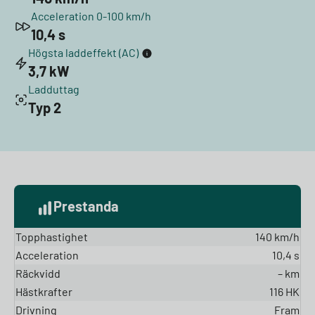
Acceleration 0-100 km/h
10,4 s
Högsta laddeffekt (AC)
3,7 kW
Ladduttag
Typ 2
Prestanda
Topphastighet
140 km/h
Acceleration
10,4 s
Räckvidd
– km
Hästkrafter
116 HK
Drivning
Fram