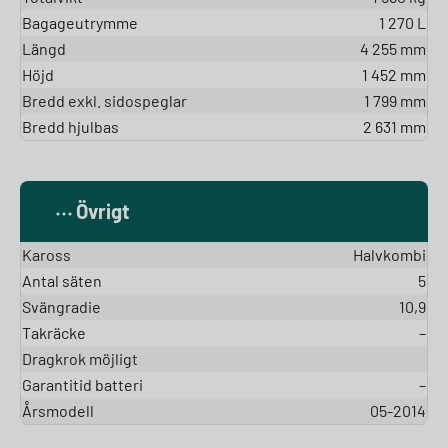
Bagageutrymme
1 270 L
Längd
4 255 mm
Höjd
1 452 mm
Bredd exkl. sidospeglar
1 799 mm
Bredd hjulbas
2 631 mm
Övrigt
Kaross
Halvkombi
Antal säten
5
Svängradie
10,9
Takräcke
–
Dragkrok möjligt
Garantitid batteri
–
Årsmodell
05-2014