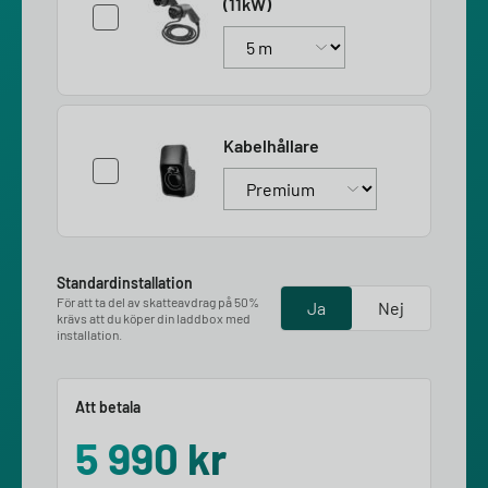
(11kW)
Kabelhållare
Standardinstallation
För att ta del av skatteavdrag på 50%
Ja
Nej
krävs att du köper din laddbox med
installation.
Att betala
5 990
kr